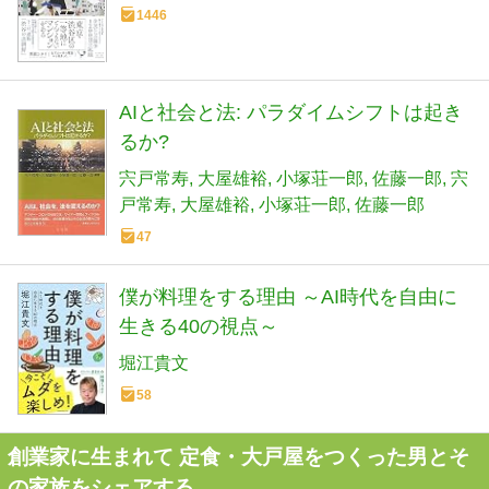
1446
AIと社会と法: パラダイムシフトは起き
るか?
宍戸常寿
大屋雄裕
小塚荘一郎
佐藤一郎
宍
戸常寿
大屋雄裕
小塚荘一郎
佐藤一郎
47
僕が料理をする理由 ～AI時代を自由に
生きる40の視点～
堀江貴文
58
創業家に生まれて 定食・大戸屋をつくった男とそ
の家族をシェアする