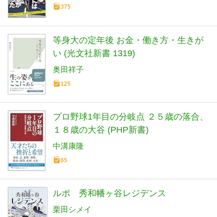
375
等身大の定年後 お金・働き方・生きが
い (光文社新書 1319)
奥田祥子
125
プロ野球1年目の分岐点 ２５歳の落合、
１８歳の大谷 (PHP新書)
中溝康隆
65
ルポ 秀和幡ヶ谷レジデンス
栗田シメイ