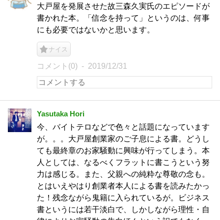
大戸屋を発展させた故三森久実氏のエピソードが
書かれた本。「信念を持って」というのは、何事
にも必要ではないかと思います。
ナイス
コメント(0)
2019/12/31
Yasutaka Hori
今、バイトテロなどで色々と話題になっています
が。。。大戸屋創業家のご子息による書。どうし
ても最終章のお家騒動に興味が行ってしまう。本
人としては、なるべくフラットに書こうという努
力は感じる。また、父親への純粋な尊敬の念も。
とはいえやはり創業者本人による書を読みたかっ
た！残念ながら鬼籍に入られているが。ビジネス
書というには若干淡白で、しかしながら理性・自