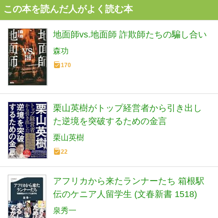
この本を読んだ人がよく読む本
地面師vs.地面師 詐欺師たちの騙し合い
森功
170
栗山英樹がトップ経営者から引き出し
た逆境を突破するための金言
栗山英樹
22
アフリカから来たランナーたち 箱根駅
伝のケニア人留学生 (文春新書 1518)
泉秀一