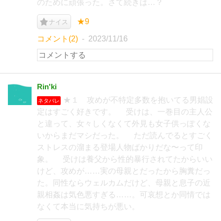
のために頑張った。さて続きは…？
★9
ナイス
コメント(2)
2023/11/16
Rin'ki
★１ 攻めが不特定多数を抱いてる男娼設
ネタバレ
定はすごく好きです。 受けは、一巻目の主人公
と違って、女々しくなくて外見も女子供っぽくな
いからまだマシだった。 ただ読んでるとすごく
ストレスの溜まる登場人物ばかりだな〜って印
象。 受けは養父から性的暴行されてたからいい
けど、攻めが……実の母親とだったから胸糞だっ
た。同性ならウェルカムだけど、母親と息子の近
親相姦は気色悪すぎる……。可哀想とか同情では
なくて本当に気持ちが悪い。