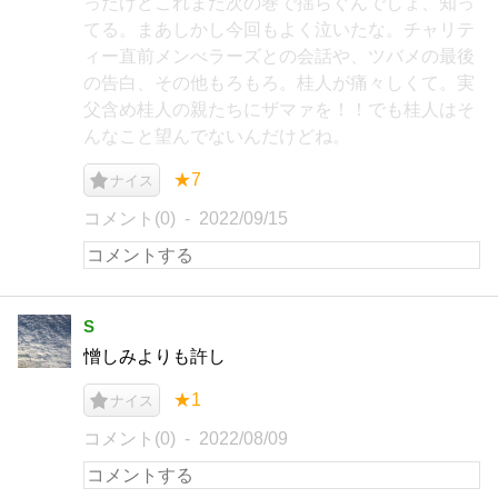
ったけどこれまた次の巻で揺らぐんでしょ、知っ
てる。まあしかし今回もよく泣いたな。チャリテ
ィー直前メンべラーズとの会話や、ツバメの最後
の告白、その他もろもろ。桂人が痛々しくて。実
父含め桂人の親たちにザマァを！！でも桂人はそ
んなこと望んでないんだけどね。
★7
ナイス
コメント(0)
2022/09/15
S
憎しみよりも許し
★1
ナイス
コメント(0)
2022/08/09