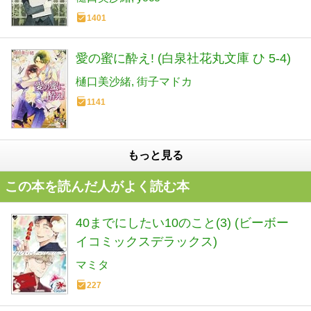
1401
愛の蜜に酔え! (白泉社花丸文庫 ひ 5-4)
樋口美沙緒
街子マドカ
1141
もっと見る
この本を読んだ人がよく読む本
40までにしたい10のこと(3) (ビーボー
イコミックスデラックス)
マミタ
227