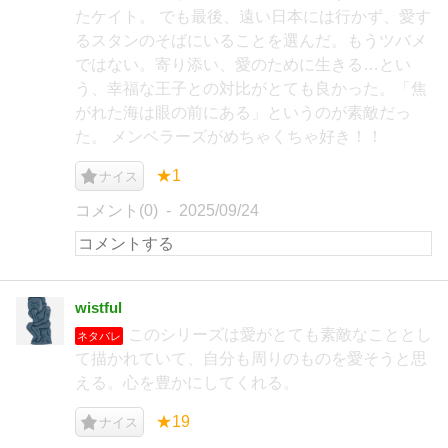
たケイト。 でも最後、遠い日本には行かず、愛す
るスタンのそばにいることを選んだ。もうツバメ
ではない。寄り添い、愛のために生きる…とい
う、幸福な王子との対比がとても良かった。「焦
がれた海は眼の前にある」というのが素敵だっ
た。 メンベラーズがめちゃくちゃ好き！！
★1
ナイス
コメント(0)
2025/09/24
wistful
このシリーズは愛がとても素敵なこととし
ネタバレ
て描かれていて、自分も周りのものを愛そうと思
える。心を豊かにしてくれる。
★19
ナイス