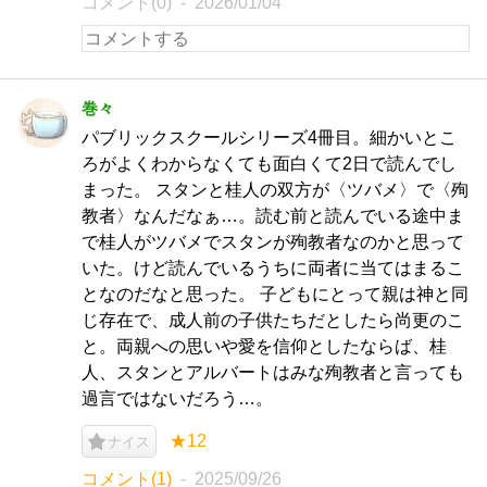
コメント(0)
2026/01/04
巻々
パブリックスクールシリーズ4冊目。細かいとこ
ろがよくわからなくても面白くて2日で読んでし
まった。 スタンと桂人の双方が〈ツバメ〉で〈殉
教者〉なんだなぁ…。読む前と読んでいる途中ま
で桂人がツバメでスタンが殉教者なのかと思って
いた。けど読んでいるうちに両者に当てはまるこ
となのだなと思った。 子どもにとって親は神と同
じ存在で、成人前の子供たちだとしたら尚更のこ
と。両親への思いや愛を信仰としたならば、桂
人、スタンとアルバートはみな殉教者と言っても
過言ではないだろう…。
★12
ナイス
コメント(1)
2025/09/26