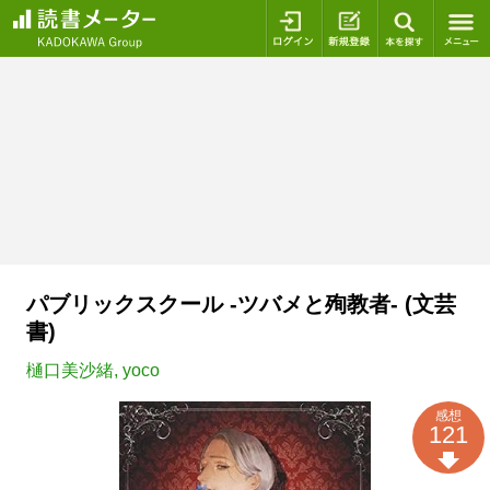
ログイン
新規登録
本を探
パブリックスクール -ツバメと殉教者- (文芸
書)
樋口美沙緒
,
yoco
感想
121