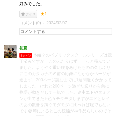
好みでした。
★1
ナイス
コメント(0)
2024/02/07
初夏
本編？のパブリックスクールシリーズは読
ネタバレ
了済みですが、このふたりはずーーっと積んでい
ました。ようやく重い腰をあげたものの久しぶり
にこのカタカナの名前の応酬になかなかページが
進まず、200ページ読むまでに1週間近くかかって
しまった！けれど200ページ過ぎた辺りから急に
物語が動きだして一気でした。途中エドやダミア
ンが出てきた✨色々モダモダしますがエドとレイ
のあの数冊を跨ぐモダモダに比べれば屁でもない
です😂噂によるとこの続編が神作品らしいのでそ