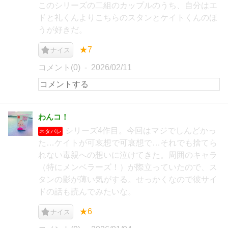
このシリーズの二組のカップルのうち、自分はエ
ドと礼くんよりこちらのスタンとケイトくんのほ
うが好きだ。
★7
ナイス
コメント(0)
2026/02/11
わんコ！
シリーズ4作目。今回はマジでしんどかっ
ネタバレ
た…ケイトが可哀想で可哀想で…それでも捨てら
れない毒親への想いに泣けてきた。周囲のキャラ
（特にメンベラーズ！）が際立っていたので、ス
タンの影が薄い気がする。せっかくなので彼サイ
ドの話も読んでみたいな。
★6
ナイス