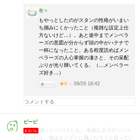
巻々
もやっとしたのがスタンの性格がいまい
ち掴みにくかったこと（複雑な設定上仕
方ないけど…）。あと途中までメンベラ
ーズの意図が分からず頭の中がハテナで
一杯になったこと。ある程度読めばメン
ベラーズの人心掌握の凄さと、その采配
ぶりが光り輝いてくる。（…メンベラー
ズ好き…）
★6
09/26 18:42
ナイス
ビービ
愛しいツバメたち。 幸福な王子のツバメ
ネタバレ
だったら、僕はエジプトに飛ぶだろうと言ってい