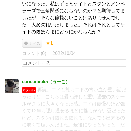
いになった。私はずっとケイトとスタンとメンベ
ラーズで三角関係にならないのか？と期待してま
したが、そんな節操ないことはありませんでし
た。大変失礼いたしました。それはそれとしてケ
イトの親ほんまにどうにかならんか？
★1
ナイス
コメント(0)
2022/10/04
uuuuuuuuko（うーこ）
再読。エドと礼もエドの青い血が重い話だ
ネタバレ
ったけど、こちらは愛と許しと重い過去のスケー
ルがさらに大きくなった感。エドは傲慢なほど強
くて12年も隠し通せるほどに揺らがない愛だった
けど、スタンは揺れる揺れる。なんでも出来るの
に弱くて脆いんだよね。最後にやっとやっと…だ