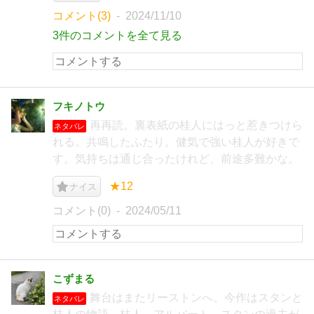
コメント(3)
2024/11/10
3件のコメントを全て見る
フキノトウ
再再読。裏表紙の桂人にはっと惹きつけら
ネタバレ
れる。共鳴したふたり。健気で強い桂人が好きで
す。気持ちは通じ合ったけれど、前途多難かな。
★12
ナイス
コメント(0)
2024/05/11
こずまる
舞台はまたリーストンへ。今作はスタンと
ネタバレ