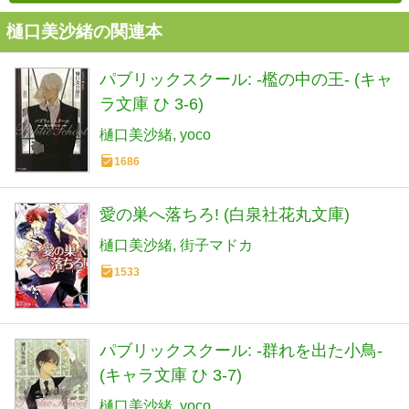
樋口美沙緒の関連本
パブリックスクール: -檻の中の王- (キャ
ラ文庫 ひ 3-6)
樋口美沙緒
yoco
1686
愛の巣へ落ちろ! (白泉社花丸文庫)
樋口美沙緒
街子マドカ
1533
パブリックスクール: -群れを出た小鳥-
(キャラ文庫 ひ 3-7)
樋口美沙緒
yoco