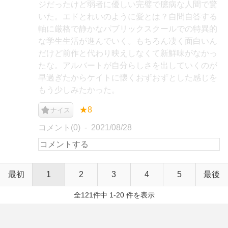
ジだったけど弱者に優しい完璧で臆病な人間で驚
いた。エドとれいのように愛とは？自問自答する
軸に厳格で静かなパブリックスクールでの特異的
な学生生活が進んでいく。もちろん凄く面白いん
だけど前作と代わり映えしなくて新鮮味がなかっ
たな。アルバートが自分らしさを出していくのが
早過ぎたからケイトに懐くおずおずとした感じを
もう少しみたかった。
★8
ナイス
コメント(0)
2021/08/28
最初
1
2
3
4
5
最後
全121件中 1-20 件を表示