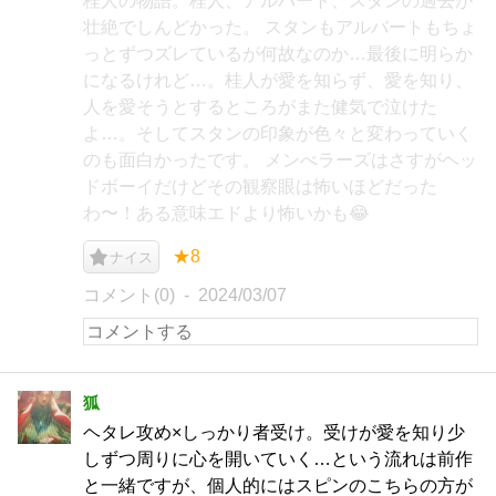
桂人の物語。桂人、アルバート、スタンの過去が
壮絶でしんどかった。 スタンもアルバートもちょ
っとずつズレているが何故なのか…最後に明らか
になるけれど…。桂人が愛を知らず、愛を知り、
人を愛そうとするところがまた健気で泣けた
よ…。そしてスタンの印象が色々と変わっていく
のも面白かったです。 メンべラーズはさすがヘッ
ドボーイだけどその観察眼は怖いほどだった
わ〜！ある意味エドより怖いかも😂
★8
ナイス
コメント(0)
2024/03/07
狐
ヘタレ攻め×しっかり者受け。受けが愛を知り少
しずつ周りに心を開いていく…という流れは前作
と一緒ですが、個人的にはスピンのこちらの方が