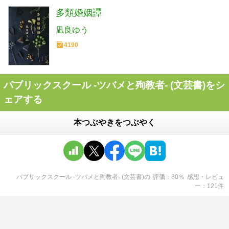
多類婚姻譚
凪良ゆう
4190
パブリックスクール -ツバメと殉教者- (文芸書)をシ
ェアする
本つぶやきをつぶやく
パブリックスクール -ツバメと殉教者- (文芸書)
の
評価
80
％
感想・レビュ
ー
121
件