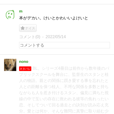
m
本がデカい。けいとかわいいよけいと
ナイス
コメント(0)
2022/05/14
nono
BL。シリーズ4冊目は前作から数年後のパ
ネタバレ
プリックスクールを舞台に、監督生のスタンと桂
人の物語。親との関係に躓き愛する事を忘れたと
人との距離を保つ桂人、不埒な関係を多数と持ち
ながらも人を惹き付けるスタン、偏見に満ちた視
線の中で互いの存在に救われる彼等の焦れったい
恋、そしてついて回る過去との訣別が読み応え充
分。愛とは何か、そんな難問に真摯に取り組む少