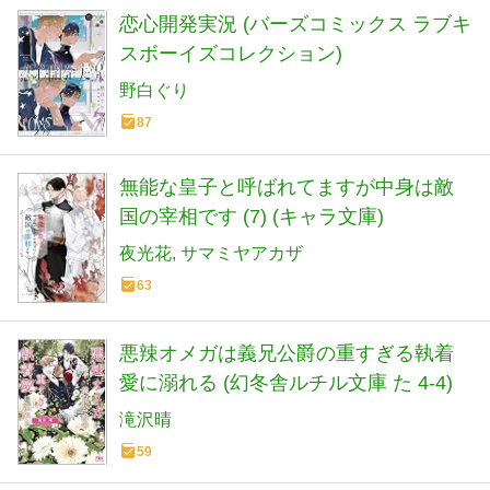
恋心開発実況 (バーズコミックス ラブキ
スボーイズコレクション)
野白ぐり
87
無能な皇子と呼ばれてますが中身は敵
国の宰相です (7) (キャラ文庫)
夜光花
サマミヤアカザ
63
悪辣オメガは義兄公爵の重すぎる執着
愛に溺れる (幻冬舎ルチル文庫 た 4-4)
滝沢晴
59