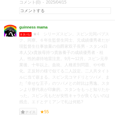
コメント(0)
2025/04/15
guinness mama
★4 シリーズスピン。スピン元同パブス
ネタバレ
ク、同寮。６年生監督生同士、元成績優秀者だが
現監督生仕事放棄の伯爵家双子長男・スタンx日
本人父x貴族母持つ貴族養子の成績優秀者・桂
人。性的虐待地雷注意。9月〜12月。スピン元卒
業後、十年以上。血統、人種差別問題、やや軟
化。正反対の様で似てる二人設定。二人共タイト
ルに当て嵌まる。スピン元コマドリとツバメ、ま
た『幸せな王子』のツバメとの対比は秀逸。スタ
ンより寮代表が印象的。スタンをもっと知りたか
った。スピン元もだが女性キャラが良くないのは
残念。エドとデミアンで礼は何処?
★55
ナイス