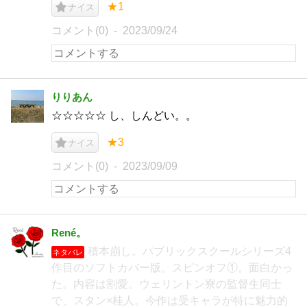
★1
ナイス
コメント(0)
2023/09/24
りりあん
☆☆☆☆☆ し、しんどい。。
★3
ナイス
コメント(0)
2023/09/09
René。
積本崩し。パブリックスクールシリーズ4
ネタバレ
作目のソフトカバー版。スピンオフ①。面白かっ
た。内容は割愛。ウェリントン寮の監督生同士
で、スタン×桂人。今作は受キャラが特に魅力的