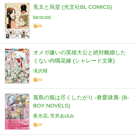
兎太と烏堂 (光文社BL COMICS)
tacocasi
68
オメガ嫌いの英雄大公と絶対離婚した
くない内職花嫁 (シャレード文庫)
滝沢晴
54
孤島の狐は尽くしたがり -眷愛隷属- (B-
BOY NOVELS)
夜光花
笠井あゆみ
39