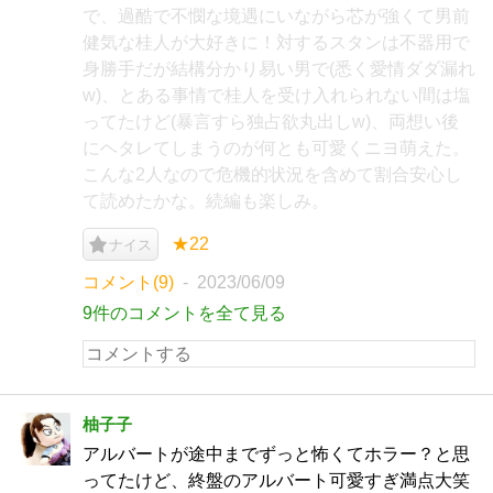
で、過酷で不憫な境遇にいながら芯が強くて男前
健気な桂人が大好きに！対するスタンは不器用で
身勝手だが結構分かり易い男で(悉く愛情ダダ漏れ
w)、とある事情で桂人を受け入れられない間は塩
ってたけど(暴言すら独占欲丸出しw)、両想い後
にヘタレてしまうのが何とも可愛くニヨ萌えた。
こんな2人なので危機的状況を含めて割合安心し
て読めたかな。続編も楽しみ。
★22
ナイス
コメント(9)
2023/06/09
9件のコメントを全て見る
柚子子
アルバートが途中までずっと怖くてホラー？と思
ってたけど、終盤のアルバート可愛すぎ満点大笑