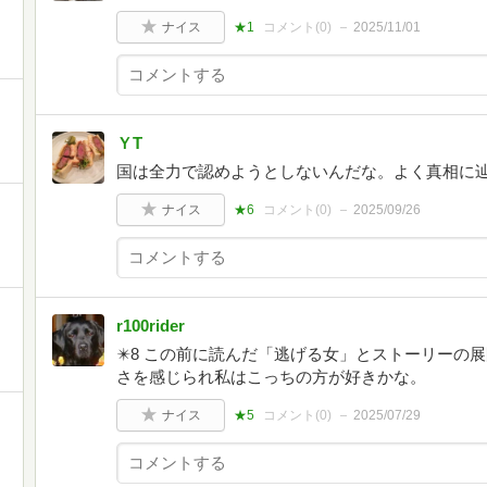
ナイス
★1
コメント(
0
)
2025/11/01
ＹT
国は全力で認めようとしないんだな。よく真相に
ナイス
★6
コメント(
0
)
2025/09/26
r100rider
✴️8 この前に読んだ「逃げる女」とストーリーの
さを感じられ私はこっちの方が好きかな。
ナイス
★5
コメント(
0
)
2025/07/29