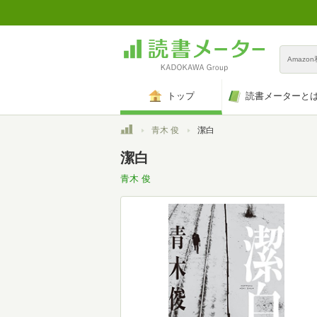
Amazo
トップ
読書メーターと
トップ
青木 俊
潔白
潔白
青木 俊