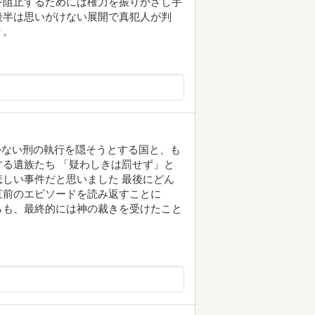
を阻止するためには権力を振りかざし手
後半は思いがけない展開で真犯人が判
り。
かない刑の執行を隠そうとする国と、も
る遺族たち 「疑わしきは罰せず」と
しい事件だと思いました 最後にどん
直前のエピソードを読み返すことに
らも、最終的には神の裁きを受けたこと