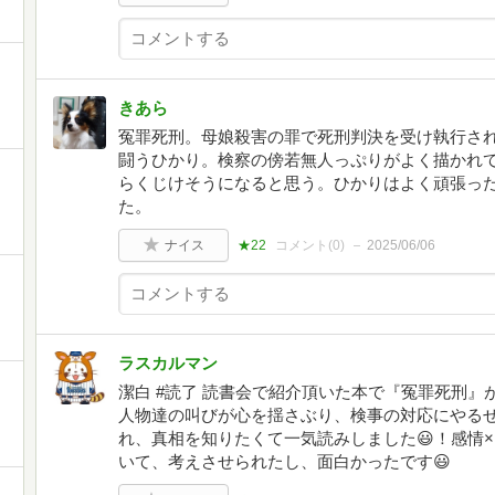
きあら
冤罪死刑。母娘殺害の罪で死刑判決を受け執行さ
闘うひかり。検察の傍若無人っぷりがよく描かれ
らくじけそうになると思う。ひかりはよく頑張っ
た。
ナイス
★22
コメント(
0
)
2025/06/06
ラスカルマン
潔白 #読了 読書会で紹介頂いた本で『冤罪死刑
人物達の叫びが心を揺さぶり、検事の対応にやる
れ、真相を知りたくて一気読みしました😃！感情
いて、考えさせられたし、面白かったです😃