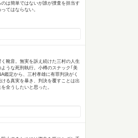
るのは簡単ではないが誰が捜査を担当す
わってはならない。
響く靴音。無実を訴え続けた三村の人生
ような死刑執行。小樽のスナック｢美
NA鑑定から、三村孝雄に有罪判決がく
続ける真実を暴き、判決を覆すことは出
生を全うしたいと思った。