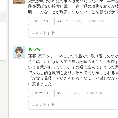
死刑が執行された死刑囚は冤罪だったのか。再審
段を選ばない検察組織。一進一退の攻防が続くが
明。こんなことが現実にならないことを願うばか
ナイス
★46
コメント(
0
)
2026/05/26
もっちー
冤罪+死刑をテーマにした作品です 取り返しのつ
うこの世にいない人間の無罪を晴らすことに奮闘す
いう言葉がありますが、その逆で進んでしまった悲
でん返し的な展開もあり、改めて刑が執行される
「かなり葛藤していたんだろうな…」と感じなが
に驚きました
ナイス
★7
コメント(
0
)
2026/05/16