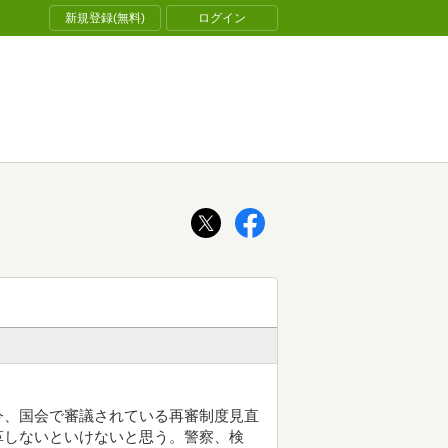
新規登録(無料)
ログイン
今、国会で審議されている再審制度見直
革しないといけないと思う。警察、検