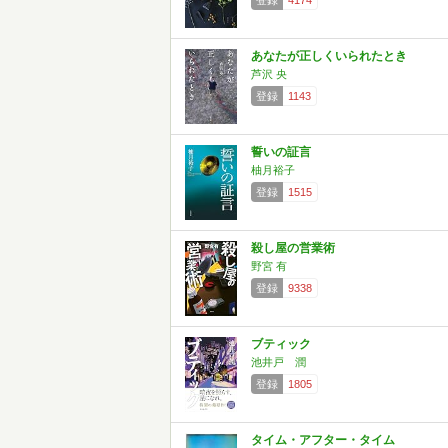
登録
4174
あなたが正しくいられたとき
芦沢 央
登録
1143
誓いの証言
柚月裕子
登録
1515
殺し屋の営業術
野宮 有
登録
9338
ブティック
池井戸 潤
登録
1805
タイム・アフター・タイム