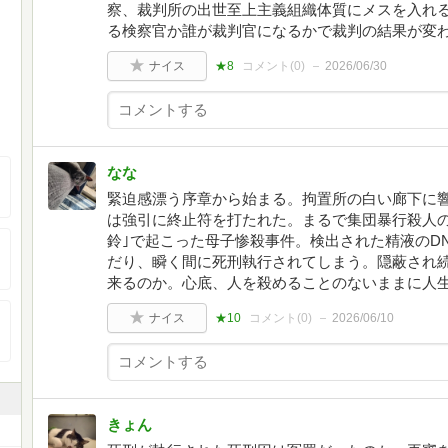
察、裁判所の出世至上主義組織体質にメスを入れ
る検察官か誰が裁判官になるかで裁判の結果が変
ナイス
★8
コメント(
0
)
2026/06/30
なな
緊迫感漂う序章から始まる。拘置所の白い廊下に
は強引に終止符を打たれた。まるで集団暴行殺人の
鈴｣で起こった母子惨殺事件。検出された精液のD
だり、瞬く間に死刑執行されてしまう。隠蔽され
来るのか。心底、人を殺めることのないままに人
ナイス
★10
コメント(
0
)
2026/06/10
きょん