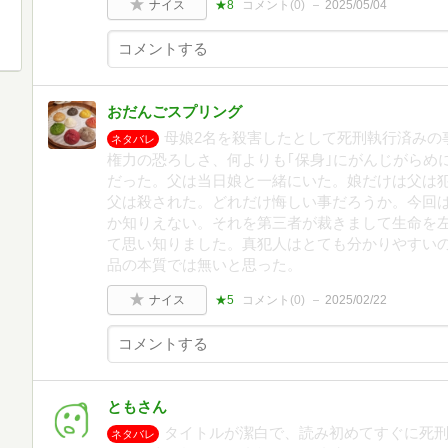
ナイス
★8
コメント(
0
)
2025/05/04
おだんごスプリング
母娘2名を殺害したとして死刑執行済みの
ネタバレ
権力の恐ろしさ、何よりも｢保身｣にがんじがらめ
だった。父は当日娘と一緒にいた。娘だけは父は
父は殺された。どれだけ悔しい事だろうか。今回
か知りえない。それを第三者が裁きまして生命を
て思い知りました。真犯人はとても分かりやすい
品の本質では無いと思った。
ナイス
★5
コメント(
0
)
2025/02/22
ともさん
タイトルが潔白で、読み初めてすぐに死
ネタバレ