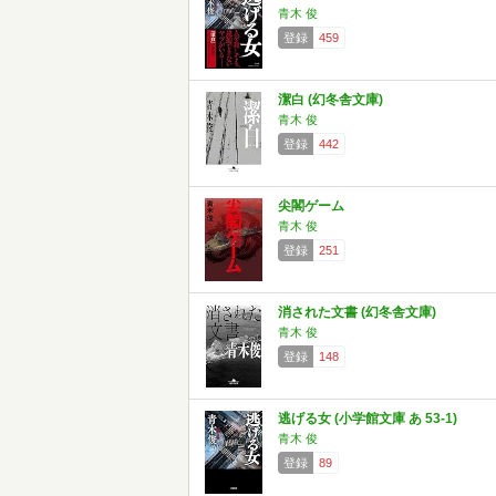
青木 俊
登録
459
潔白 (幻冬舎文庫)
青木 俊
登録
442
尖閣ゲーム
青木 俊
登録
251
消された文書 (幻冬舎文庫)
青木 俊
登録
148
逃げる女 (小学館文庫 あ 53-1)
青木 俊
登録
89