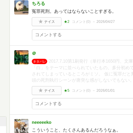
ちろる
冤罪死刑。あってはならないことすぎる。
ナイス
★2
コメント(
0
)
2026/04/27
＠
2017.7.10第1刷発行（単行本1650円、文庫
ネタバレ
「白」をテーマに並べられていたもの。多分初めて
されてしまっているところがミソ。 仮に冤罪だと
頭の死刑執行シーンが唐突な感がしないでもない
ナイス
★5
コメント(
0
)
2026/01/01
neeeeeko
こういうこと、たくさんあるんだろうなぁ。