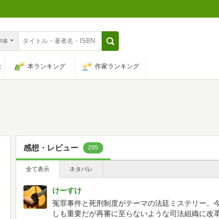
n和書
は
本ランキング
作家ランキング
感想・レビュー
295
全て表示
ネタバレ
けーすけ
冤罪事件と死刑制度がテーマの法廷ミステリー。
しも重要だが再審に至らないような司法組織に改