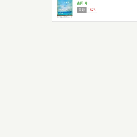
吉田 修一
登録
1576