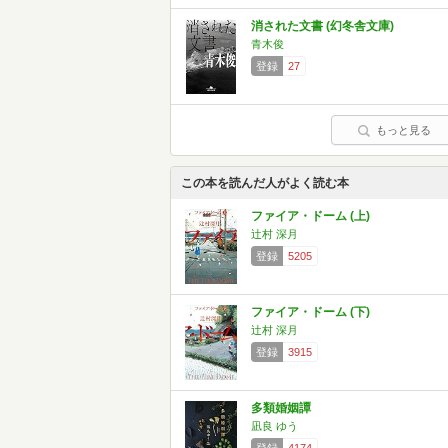
消された文書 (幻冬舎文庫)
青木俊
登録
27
もっと見る
この本を読んだ人がよく読む本
ファイア・ドーム (上)
辻村 深月
登録
5205
ファイア・ドーム (下)
辻村 深月
登録
3915
多類婚姻譚
凪良 ゆう