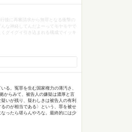
執行後に再審請求から無罪となる衝撃の
どんな神経してんだよーってモヤモヤで
よくグイグイ引き込まれる構成でイッキ
ている。冤罪を生む国家権力の薄汚さ、
証拠からみて、被告人の嫌疑は濃厚と言
な疑いが残り、疑わしきは被告人の有利
するのが相当である〉という、罪を被せ
になったら堪らんやろな。最終的には少
。