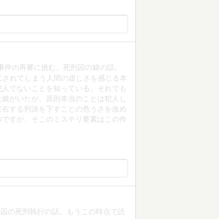
事件の再審に挑む、死刑囚の娘の話。
にされてしまう人間の虚しさを感じる本
犯人でないことを知っている。それでも
は娘がいたが、原則本当のことは犯人し
左右する判決を下すことの危うさを改め
のですが、そこのミステリ要素はこの作
刑囚の死刑執行の話。もうこの時点で読