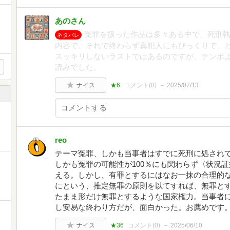
あのさん
冤罪を扱った作品は多々ある中で、死刑
ネタバレ
内容で、それで終わらず真犯人にもびっくりで、
スッキリしないラストではあるのですが、テンポ
読みでした。
ナイス
★6
コメント(
0
)
2025/07/13
reo
テーマ冤罪、しかも当事者はすでに死刑に処され
しかも冤罪の可能性が100％にも関わらず〈状況
える。しかし、有罪とするにはなお一抹の合理的
にという、推定無罪の原則を以てすれば、無罪と
たまま形だけ無罪とするような国家権力。当事者
し安易な終わり方だが、面白かった。お薦めです
ナイス
★36
コメント(
0
)
2025/06/10