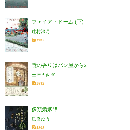
ファイア・ドーム (下)
辻村深月
3962
謎の香りはパン屋から2
土屋うさぎ
1582
多類婚姻譚
凪良ゆう
4203