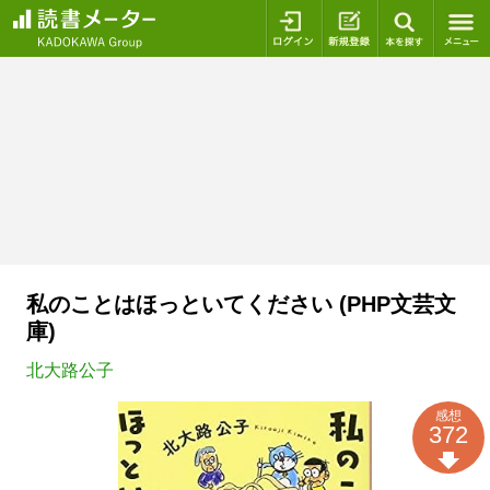
ログイン
新規登録
本を探
私のことはほっといてください (PHP文芸文
庫)
北大路公子
感想
372