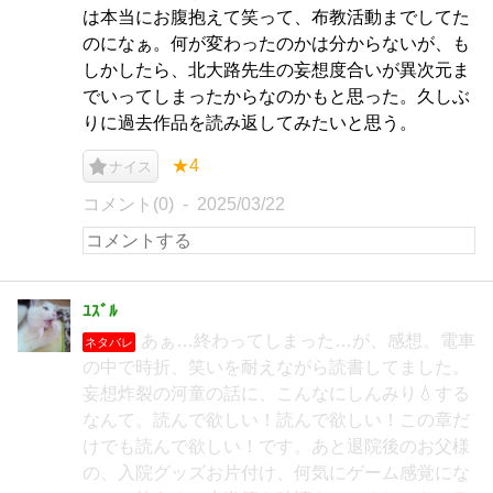
は本当にお腹抱えて笑って、布教活動までしてた
のになぁ。何が変わったのかは分からないが、も
しかしたら、北大路先生の妄想度合いが異次元ま
でいってしまったからなのかもと思った。久しぶ
りに過去作品を読み返してみたいと思う。
★4
ナイス
コメント(0)
2025/03/22
ﾕｽﾞﾙ
あぁ…終わってしまった…が、感想。電車
ネタバレ
の中で時折、笑いを耐えながら読書してました。
妄想炸裂の河童の話に、こんなにしんみり💧する
なんて。読んで欲しい！読んで欲しい！この章だ
けでも読んで欲しい！です。あと退院後のお父様
の、入院グッズお片付け、何気にゲーム感覚にな