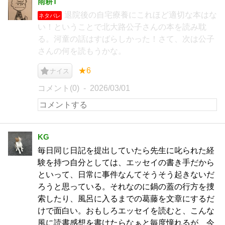
雨耕T
退院後の自宅療養にこれほど適切な本はな
ネタバレ
い！ということで北大路公子さんの本を読み耽
る。河童の話はすばらしかった！さて、次は公子
さんの何を読もうかな。
★6
ナイス
コメント(0)
2026/03/01
KG
毎日同じ日記を提出していたら先生に叱られた経
験を持つ自分としては、エッセイの書き手だから
といって、日常に事件なんてそうそう起きないだ
ろうと思っている。それなのに鍋の蓋の行方を捜
索したり、風呂に入るまでの葛藤を文章にするだ
けで面白い。おもしろエッセイを読むと、こんな
風に読書感想を書けたらなぁと毎度憧れるが、今