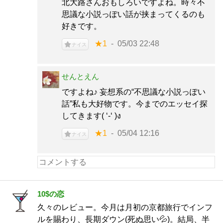
北大路さんおもしろいですよね。時々不
思議な小説っぽい話が挟まってくるのも
好きです。
★1
05/03 22:48
ナイス
せんとえん
ですよね♪ 妄想系の“不思議な小説っぽい
話”私も大好物です。今までのエッセイ探
してきます( ‘-‘ )ง
★1
05/04 12:16
ナイス
10$の恋
久々のレビュー。今月は月初の京都旅行でインフ
ルを賜わり、長期ダウン(死ぬ思い💦)。結局、半