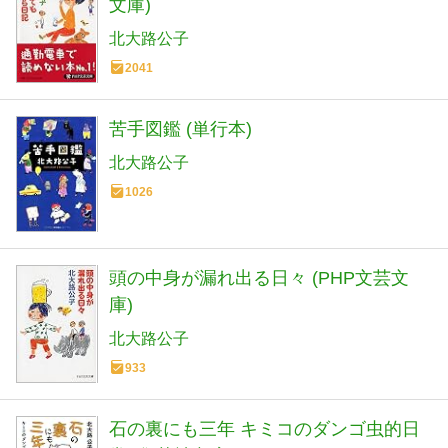
文庫)
北大路公子
2041
苦手図鑑 (単行本)
北大路公子
1026
頭の中身が漏れ出る日々 (PHP文芸文
庫)
北大路公子
933
石の裏にも三年 キミコのダンゴ虫的日