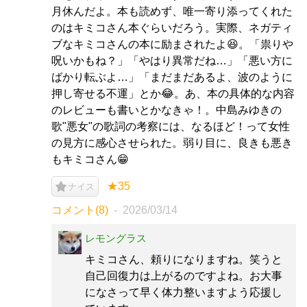
月休んだよ。本も読めず、唯一寄り添ってくれた
のはキミコさん本ぐらいだろう。実際、ネガティ
ブなキミコさんの本に励まされたよ😆。「祟りや
呪いかもね？」「やはり異常だね…」「悪い方に
ばかり転ぶよ…」「まだまだあるよ、波のように
押し寄せる不運」とか😂。あ、本の具体的な内容
のレビューも書いとかなきゃ！。中島みゆきの
歌"悪女"の歌詞の考察には、なるほど！って女性
の見方に感心させられた。弱り目に、良きも悪き
もキミコさん😁
★35
ナイス
コメント(8)
2026/03/14
レモングラス
キミコさん、頼りになりますね。笑うと
自己回復力は上がるのですよね。お大事
になさって早く体力整いますよう応援し