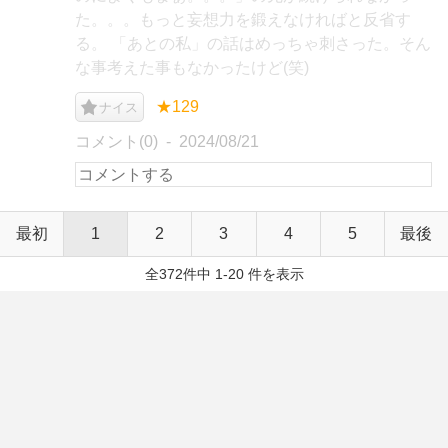
た。。。もっと妄想力を鍛えなければと反省す
る。 「あとの私」の話はめっちゃ刺さった。そん
な事考えた事もなかったけど(笑)
★129
ナイス
コメント(0)
2024/08/21
最初
1
2
3
4
5
最後
全372件中 1-20 件を表示