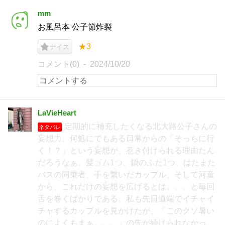
mm
お風呂本 公子節炸裂
★3
ナイス
コメント(0)
2024/10/20
LaVieHeart
定期的に補充したくなる北大路公子さんの
ネタバレ
妄想力。何処にでもある日常からの「そっちに行
く！？」という妄想が、惹き付けられる理由たん
だろうなぁ。髪ゴム1つ、鍋のふた1つ、はたまた
バスの同乗者、手を繋いだカップル、そして河童
から、これだけの妄想を広げるとは。。。と毎回
舌を巻くばかりである。私も先日道端でイチャイ
チャするカップルを見かけたが、「このクソ暑い
のによくもまぁ。。。」の先が続けられなかっ