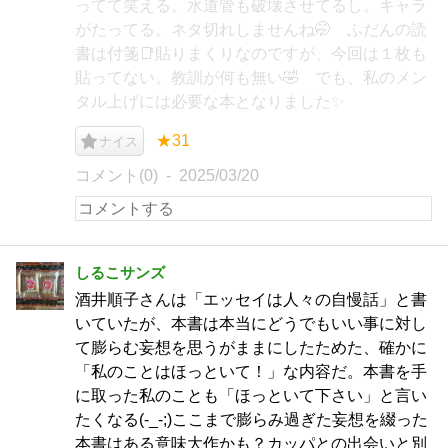
ってて笑える。水道管も破壊させてるし。キャラ
がたってる。ネタ切れしませんね🤭 ふだんの読
書は付箋📑貼りまくりなのですが、今回は１枚も
貼ってない。教訓が何も無い🤣 でも、私のメン
タル上げには必要な本となりました✨
★31
ナイス
コメント(0)
2025/03/20
しるこサンズ
酒井順子さんは「エッセイは人々の自慢話」と書
いていたが、本書は本当にどうでもいい事に対し
て膨らむ妄想を思うがままにしたためた、確かに
「私のことはほっといて！」な内容だ。本書を手
に取った私のことも「ほっといて下さい」と言い
たくなる(-_-;)ここまで膨らみ過ぎた妄想を綴った
本書はある意味大作かも？カッパとの出会いと別