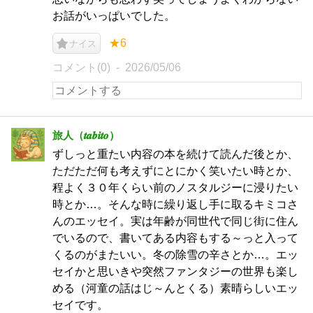
お話がいっぱいでした。
★6
ナイス
コメント(0)
2026/05/06
旅人（𝒕𝒂𝒃𝒊𝒕𝒐）
ずしっと重たい内容の本を続けて読んだ後とか、
ただただ何も考えずにとにかく笑いたい時とか、
程よく３０年くらい前のノスタルジーに浸りたい
時とか…。そんな時に繰り返し手に取るキミコさ
んのエッセイ。実は年齢が同世代で同じ街に住ん
でいるので、書いてある内容もする～っと入って
くるのがまたいい。冬の除雪の辛さとか…。エッ
セイかと思いきや突然ファンタジーの世界も楽し
める（河童の話はじ～んとくる）素晴らしいエッ
セイです。