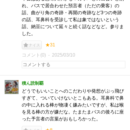
れ、バスで居合わせた預言者（ただの乗客）の
話、曲がり角の奇跡・再開の奇跡など3つの奇跡
の話、耳鼻科を受診して私は象ではないという
話、納豆について延々と続く話などなど。参りま
した。
★31
ナイス
コメント(0)
2025/03/10
積ん読制覇
どうでもいいことへのこだわりや発想がぶっ飛び
すぎて、ついていけないとこもある。耳鼻科で鼻
の中に入れる棒が物凄く嫌みたいですが、私は喉
を見る棒の方が嫌だな。たまたまバスの後ろに座
った予言者の言葉がおもしろかった。