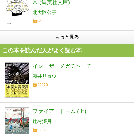
常 (集英社文庫)
北大路公子
840
もっと見る
この本を読んだ人がよく読む本
イン・ザ・メガチャーチ
朝井リョウ
22220
ファイア・ドーム (上)
辻村深月
5265