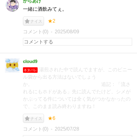
からあげ
一緒に酒飲みてぇ。
★2
ナイス
コメント(0)
2025/08/09
cloud9
湯煎された中で読んでますが、このビニー
ネタバレ
ル袋から出る方法はないでしょう
か。 追記：「流さ
れるにもホドがある」先に読んでたけど、シメが
かぶってる件については全く気がつかなかったの
で、このまま読み終わりますね！
★6
ナイス
コメント(0)
2025/07/28