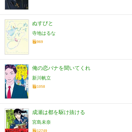
ぬすびと
寺地はるな
969
俺の恋バナを聞いてくれ
新川帆立
1058
成瀬は都を駆け抜ける
宮島未奈
12749