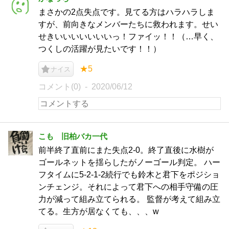
まさかの2点失点です。見てる方はハラハラしま
すが、前向きなメンバーたちに救われます。せい
せきいいいいいいいっ！ファイッ！！（…早く、
つくしの活躍が見たいです！！）
★5
ナイス
コメント(0)
2020/06/12
こも 旧柏バカ一代
前半終了直前にまた失点2-0。終了直後に水樹が
ゴールネットを揺らしたがノーゴール判定。 ハー
フタイムに5-2-1-2続行でも鈴木と君下をポジショ
ンチェンジ。それによって君下への相手守備の圧
力が減って組み立てられる。 監督が考えて組み立
てる。生方が居なくても、、、w