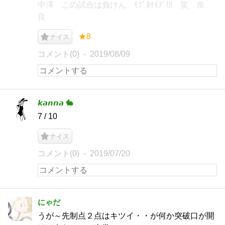
中澤 この試合は負けん ﾓﾌﾞ対ﾓﾌﾞ!!! 笑 奈
良
★8
ナイス
コメント(0)
2019/08/09
𝙠𝙖𝙣𝙣𝙖 🐇
7 / 10
ナイス
コメント(0)
2019/07/20
にゃだ
うが～先制点２点はキツイ・・が何か突破口が開