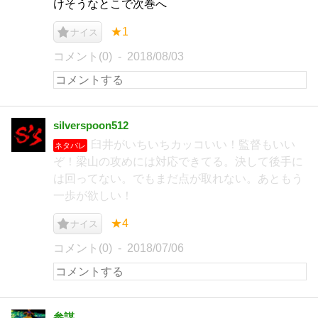
けそうなとこで次巻へ
★1
ナイス
コメント(0)
2018/08/03
silverspoon512
臼井がいちいちカッコいい！監督もいい
ネタバレ
ぞ！梁山の攻めには対応できてる。決して後手に
は回ってない。でもまだ点が取れない。あともう
一歩が欲しい！
★4
ナイス
コメント(0)
2018/07/06
参謀