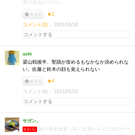
井の存在がでかい。
★1
ナイス
コメント(1)
2021/03/18
uchi
梁山戦後半、聖蹟が攻めるもなかなか決められな
い。佐藤と鈴木の顔も覚えられない
★4
ナイス
コメント(0)
2021/01/10
サガン。
謎の美形速瀬（笑）碇屋がキメた時のチー
ネタバレ