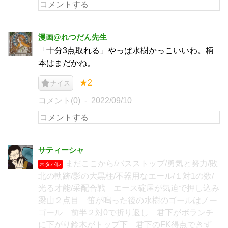
漫画@れつだん先生
「十分3点取れる」やっぱ水樹かっこいいわ。柄
本はまだかね。
★2
ナイス
コメント(0)
2022/09/10
サティーシャ
まだここから/バスストップ/勇気と努力/敗
ネタバレ
北の軌跡/影の大黒柱/不器用なエール/１対1の数/
光る才能/采配合戦 エース碇屋が気迫で押し込み
梁山２点目 笛が鳴った後の水樹のゴールはノー
ゴール 前半２対0で折り返し 君下がボランチ
に下がり鈴木がトップ下 君下のFK得点できず