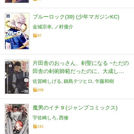
ブルーロック(39) (少年マガジンKC)
金城宗幸
ノ村優介
97
片田舎のおっさん、剣聖になる ~ただの
田舎の剣術師範だったのに、大成した
弟子たちが俺を放ってくれない件~ 9 (9)
佐賀崎しげる
鍋島テツヒロ
乍藤和樹
(ヤングチャンピオンコミックス)
206
魔男のイチ 9 (ジャンプコミックス)
宇佐崎しろ
西修
141