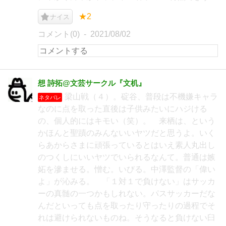
★2
ナイス
コメント(0)
2021/08/02
想 詩拓@文芸サークル『文机』
梁山戦（４）。碇谷、普段は不機嫌キャラ
ネタバレ
なのに点を取った直後は子供みたいにハジける
の、個人的にはキモい（笑）。 来栖は、という
かほんと聖蹟のみんないいヤツだと思うよ。いく
らあからさまに頑張っているとはいえ素人丸出し
のつくしにいいヤツでいられるなんて。普通は嫉
妬を滲ませる。憎む。いびる。中澤監督の「偉い
よ」が沁みる。 「１対１で負けない」はサッカ
ーの真髄の一つかもしれない。パスサッカーだな
んだといっても点を取ったり守ったりの過程でそ
れは避けられないものね。そうなると負けない臼