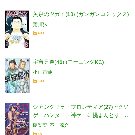
黄泉のツガイ(13) (ガンガンコミックス)
荒川弘
483
宇宙兄弟(46) (モーニングKC)
小山宙哉
300
シャングリラ・フロンティア(27) ~クソ
ゲーハンター、神ゲーに挑まんとす~
(KCデラックス)
硬梨菜
不二涼介
65