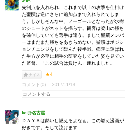
先制点を入れられ、これまで以上の攻撃を仕掛け
た聖蹟は逆にさらに追加点まで入れられてしま
う。しかしそんな中、ノーゴールとなったが水樹
のシュートがネットを揺らす。観客は梁山の勝ち
を確信していても選手は違う。まして聖蹟メンバ
ーはまだまだ勝ちをあきらめない。聖蹟はポジシ
ョンチェンジをして臨んだ後半戦。病院に運ばれ
た生方が必至に相手の研究をしていた姿を見てい
た監督。「この試合は負けん」痺れました。
★4
ナイス
コメント(0)
2017/11/18
kei@名古屋
ＤＡＹＳは熱いし燃えるよなぁ。この燃え漫画が
好きです。そして泣けます