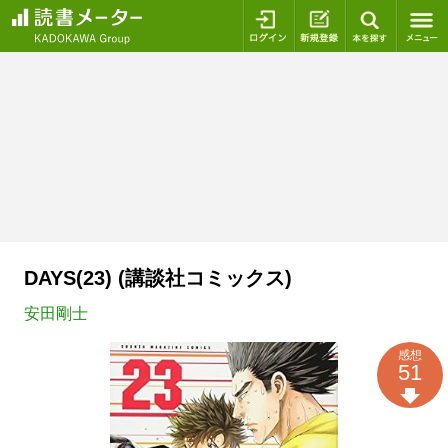
ログイン
新規登録
本を探
DAYS(23) (講談社コミックス)
安田剛士
感想
51