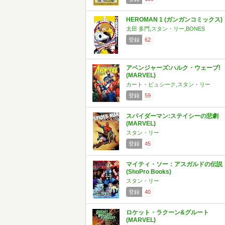
HEROMAN 1 (ガンガンコミックス)
太田 多門,スタン・リー,BONES
登録
62
アベンジャーズ:ハルク・ウェーブ!
(MARVEL)
カート・ビュシーク,スタン・リー
登録
59
スパイダーマン:ステイシーの悲劇
(MARVEL)
スタン・リー
登録
45
マイティ・ソー：アスガルドの伝説
(ShoPro Books)
スタン・リー
登録
40
ロケット・ラクーン&グルート
(MARVEL)