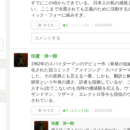
すでにこの頃からできている。 日本人の私の感覚
い。 ここまで冷遇されても正義のために活動する
ィック・フォーに絡みすぎ。
ナイス
★1
コメント(
0
)
2024/05/09
印度 洋一郎
1962年のスパイダーマンのデビュー作（単発の
化された冠コミック「アメイジング・スパイダーマン」
した、その原典とも言える一冊。しかも、翻訳と
耕世という中身の濃さ。訳者も指摘しているが、こ
人すら)出てこないのも当時の価値観を伝える。ヴ
サンドマン、リザード、エレクトロ等今も現役の
されている。
ナイス
★7
コメント(
1
)
2022/01/06
印度 洋一郎
個人誌「アメイジング・スパイダーマン」二