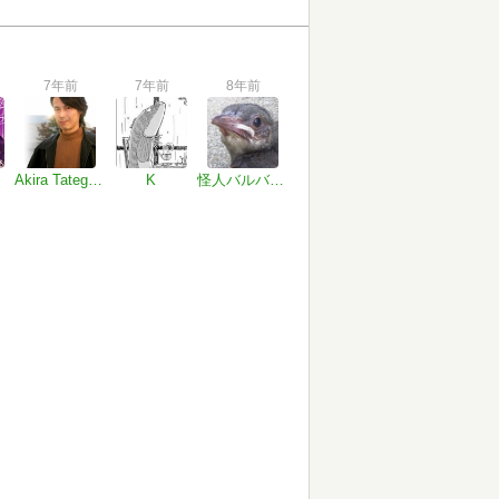
7年前
7年前
8年前
Akira Tategami
K
怪人バルバリ博士