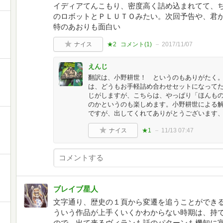
イディアてんこもり、密度高く詰め込まれてて、
のロボットとＰＬＵＴＯみたい。次回予告や、君
特のあおりも面白い
ナイス
★2
コメント(
1
)
2017/11/07
えんじ
翻訳は、小野耕世！ というのもありがたく。
は、どうもお手軽詰め合わせセットになって
じがしますが、こちらは、やっぱり「ほんも
のかというのも楽しめます。小野耕世による
ですが、出してくれてありがとうございます
ナイス
★1
11/13 07:47
ブレイブ星人
文字通り、歴史の１頁から変遷を追うことができ
ういう作品が上手くいくかわからない時期は、持
ので、出て来るヴィランも話のパターンも機知に