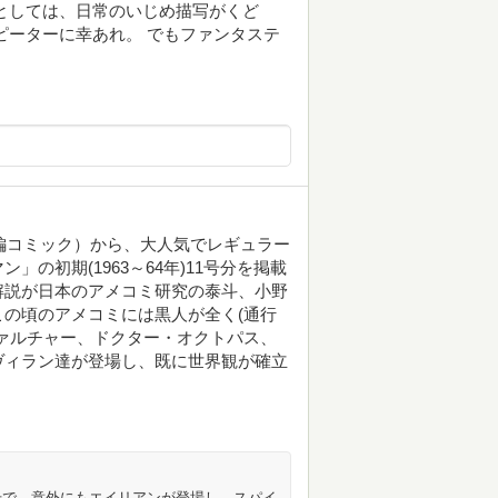
としては、日常のいじめ描写がくど
ピーターに幸あれ。 でもファンタステ
短編コミック）から、大人気でレギュラー
の初期(1963～64年)11号分を掲載
解説が日本のアメコミ研究の泰斗、小野
の頃のアメコミには黒人が全く(通行
ァルチャー、ドクター・オクトパス、
ヴィラン達が登場し、既に世界観が確立
号で、意外にもエイリアンが登場し、スパイ