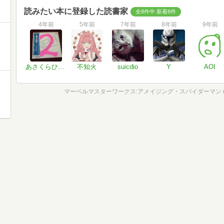
読みたい本に登録した読書家
全8件中 新着8件
4年前
5年前
7年前
8年前
9年前
あさくらひさいち
不知火
suicdio
Y
AOI
マーベルマスターワークス:アメイジング・スパイダーマン (M