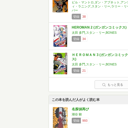
ビル・マントロ,ダン・アブネット,アン
ィ・ラニング,スタン・リー,ラリー・リ
バー
登録
38
HEROMAN 2 (ガンガンコミックス)
太田 多門,スタン・リー,BONES
登録
34
ＨＥＲＯＭＡＮ 3 (ガンガンコミック
ス)
太田 多門,スタン・リー,BONES
登録
21
もっと見る
この本を読んだ人がよく読む本
名探偵再び
潮谷 験
登録
993