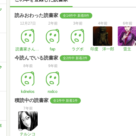
ッ
読みおわった読書家
全14件中 新着8件
12月27日
2年前
3年前
4年前
6年前
読書家さん#5gq8JM
fap
ラグボ
印度 洋一郎
雷主
今読んでいる読書家
全2件中 新着2件
8年前
9年前
ク
kdnelos
rodco
積読中の読書家
全1件中 新着1件
7年前
E
テルンコ