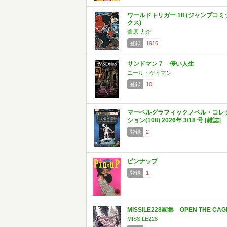
ワールドトリガー 18 (ジャンプコミ
クス)
葦原 大介
登録
1916
サンドマン７ 儚い人生
ニール・ゲイマン
登録
10
マーベルグラフィックノベル・コレ
ション(108) 2026年 3/18 号 [雑誌]
登録
2
ピンナップ
登録
1
MISSILE228画集 OPEN THE CAG
MISSILE228