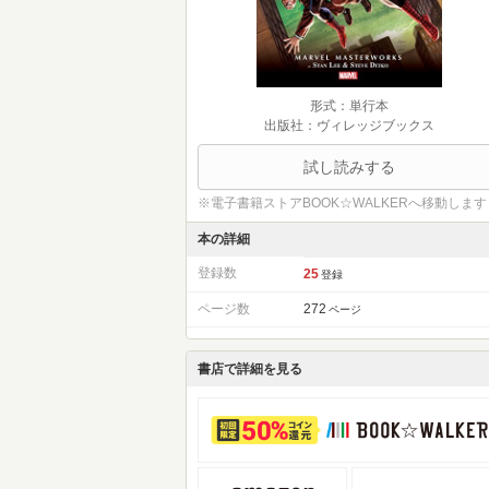
形式：単行本
出版社：ヴィレッジブックス
試し読みする
※電子書籍ストアBOOK☆WALKERへ移動します
本の詳細
登録数
25
登録
ページ数
272
ページ
書店で詳細を見る