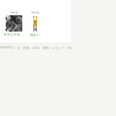
9年前
9年前
サテヒデオ@ダイナミックひとり
ねむい
ARVEL)
の
評価
100
感想・レビュー
8
％
件