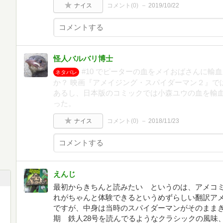
ナイス
コメント(
0
)
2019/10/22
怪人バルバリ博士
#10 でピーターの血をメイおばさんに輸
ネタバレ
か？ 映画『アメイジング・スパイダーマン２』で
あるし、日本版のコミックでは小森ユウの血を輸
った。
ナイス
コメント(
0
)
2018/11/23
えんじ
最初からきちんと読みたい というのは、アメコ
れがちゃんと体験できるというめずらしい翻訳ア
ですが、中身は当時のスパイダーマンがそのまま
期 鉄人28号を読んでるようなクラシックの風味