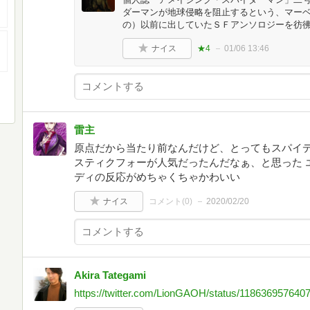
ダーマンが地球侵略を阻止するという、マー
の）以前に出していたＳＦアンソロジーを彷
ナイス
★4
01/06 13:46
雷主
原点だから当たり前なんだけど、とってもスパイデ
スティクフォーが人気だったんだなぁ、と思った 
ディの反応がめちゃくちゃかわいい
ナイス
コメント(
0
)
2020/02/20
Akira Tategami
https://twitter.com/LionGAOH/status/118636957640