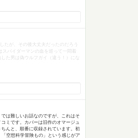
血したが、その後大丈夫だったのだろう
はスパイダーマンの血を巡って一悶着
血した男は偽ウルフガイ（違う！）にな
ミでは難しいお話なのですが、これはそ
メコミです。カバーは旧作のオマージュ
きちんと、順番に収録されています。初
、「空想科学冒険もの」という感じがア