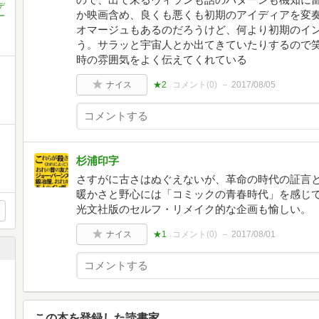
デ
か映画含め、良くも悪くも初期のアイディアを変
ー
オマージュもあるのだろうけど、何より初期のイ
う。サラッと宇宙人とか出てきていたりするので
時の雰囲気をよく伝えてくれている
ナイス
★2
コメント(
0
)
2017/08/05
杉浦印字
さすがに古さはぬぐえないが、革命の時代の証言
暖かさと野心には「コミックの青春時代」を感じ
光文社版のセルフ・リメイク的な企画も愉しい。
ナイス
★1
コメント(
0
)
2017/08/01
この本を登録した読書家