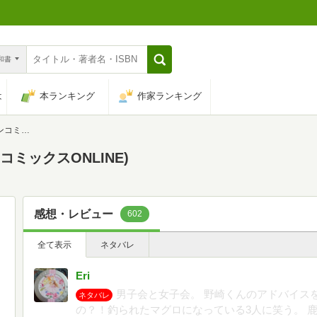
n和書
は
本ランキング
作家ランキング
LINE)
コミックスONLINE)
感想・レビュー
602
全て表示
ネタバレ
Eri
男子会と女子会。 野崎くんのアドバイス
ネタバレ
の？！釣られたマグロになっている3人に笑う。 