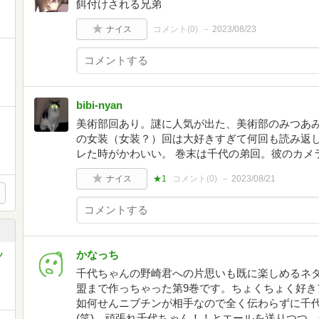
餌付けされる兄弟
ナイス
コメント(
0
)
2023/08/23
bibi‐nyan
美術部回あり。謎に人気が出た、美術部のみつあみ
の女装（女装？）回は大好きすぎて何回も読み返し
レた時がかわいい。 巻末は千代の弟回。彼のカメ
ナイス
★1
コメント(
0
)
2023/08/21
かなっち
ッ
千代ちゃんの野崎君への片思いも既に楽しめるネ
盟まで作っちゃった第9巻です。ちょくちょく好き
如何せんニブチンが相手なので全く伝わらずに千
(笑)。頑張れ千代ちゃん！！とエールを送りつつ