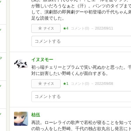
ッ
が難しいだろうなぁと（汗）。パンツのタイプま
して、演劇部の即興劇デーや初登場の千代ちゃん
足な読後でした。
ナイス
★4
コメント(
0
)
2022/09/11
ッ
ッ
イヌヌモー
初っ端チェリーとプラムで笑い死ぬかと思った。
対に妨害したい野崎くんが面白すぎる。
ナイス
★1
コメント(
0
)
2022/09/08
ッ
ッ
枯伍
再読。ローレライの歌声で若松が寝ることを知っ
の助っ人をした野崎、千代の独占欲丸出し発言にド