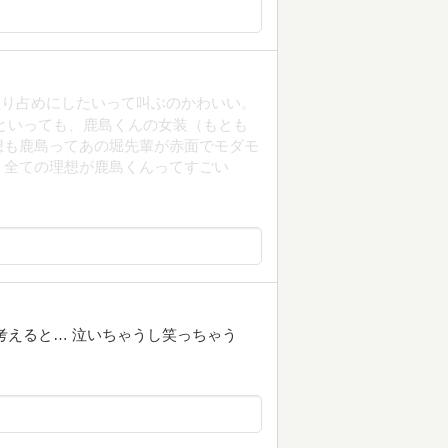
独り占めにしたいって叫ぶのかわいい。
といっても、鹿島くんの女装（もとも
想も鹿島ってあの堀先輩が赤面でモダモ
！全ての理想が鹿島くんってすごい
考えると… 泣いちゃうし笑っちゃう