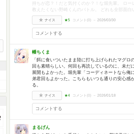
持ちが恋？！だと気付くのか？！な堀先輩。 ロー
教えたくない野崎くんのバトル。 どれも全部面白
ナイス
★5
コメント(
0
)
2026/03/30
幡ちくま
「餌に食いついたまま陸に打ち上げられたマグロ
回も素晴らしい。何回も再読しているのに、未だ
展開もよかった。堀先輩「コーディネートなら俺に
弟君回もよかった。こちらもいつも通りの安心感
る。
ナイス
★4
コメント(
0
)
2026/01/18
まるげん