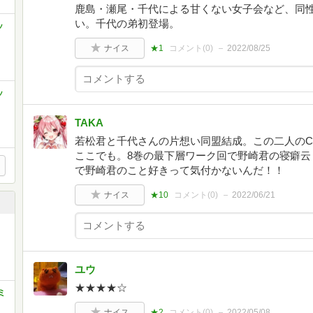
鹿島・瀬尾・千代による甘くない女子会など、同
い。千代の弟初登場。
ッ
ナイス
★1
コメント(
0
)
2022/08/25
ッ
TAKA
若松君と千代さんの片想い同盟結成。この二人のC
ここでも。8巻の最下層ワーク回で野崎君の寝癖云
で野崎君のこと好きって気付かないんだ！！
ナイス
★10
コメント(
0
)
2022/06/21
ユウ
★★★★☆
ミ
ナイス
★2
コメント(
0
)
2022/05/08