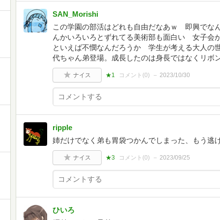
SAN_Morishi
この学園の部活はどれも自由だなあｗ 即興でな
んかいろいろとずれてる美術部も面白い 女子会
といえば不憫なんだろうか 学生が考える大人の
代ちゃん弟登場。成長したのは身長ではなくリボ
ナイス
★1
コメント(
0
)
2023/10/30
ripple
姉だけでなく弟も胃袋つかんでしまった、もう逃
ナイス
★3
コメント(
0
)
2023/09/25
ひいろ