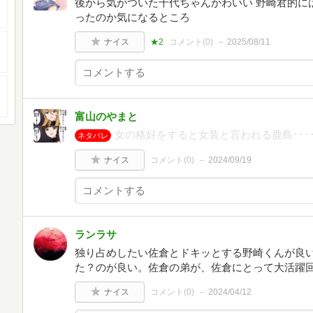
後から気がついた千代ちゃんかわいい 野崎君的に
ったのか気になるところ
ナイス
★2
コメント(
0
)
2025/08/11
富山のやまと
女の格好をすると女装と言われる鹿島････
ネタバレ
ナイス
コメント(
0
)
2024/09/19
ランラサ
独り占めしたい佐倉とドキッとする野崎くんが良
た？のが良い。佐倉の弟が、佐倉にとって大活躍
ナイス
コメント(
0
)
2024/04/12