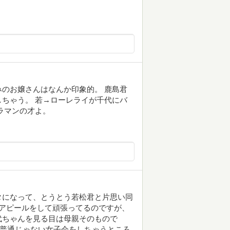
のお嬢さんはなんか印象的。 鹿島君
ちゃう。 若→ローレライが千代にバ
ラマンの才よ。
タになって、とうとう若松君と片思い同
アピールをして頑張ってるのですが、
代ちゃんを見る目は母親そのもので
、普通じゃない女子会をしちゃうところ