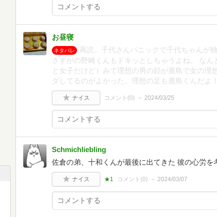
お昼寝
再読。千代さんパニックで千代ちゃんが
ネタバレ
さすがの野崎くんもドキッとしちゃうよね。 なん
と女子だけど）みて理想の男の顔が鹿島で女の理
ダしてるのがよかった。理想の足も鹿島くんだよ
ナイス
コメント(
0
)
2024/03/25
Schmichliebling
佐倉の弟、十和くんが最後に出てきた 彼の心労を
ナイス
★1
コメント(
0
)
2024/03/07