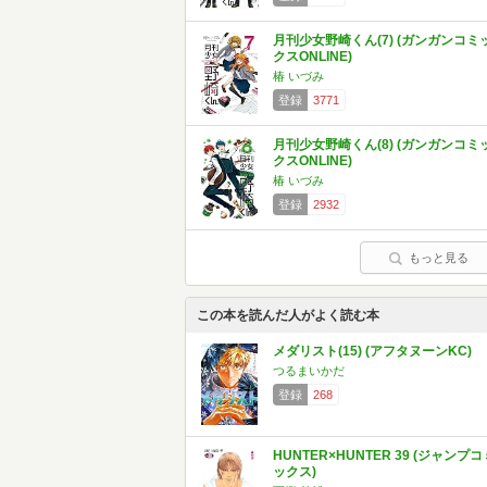
月刊少女野崎くん(7) (ガンガンコミ
クスONLINE)
椿 いづみ
登録
3771
月刊少女野崎くん(8) (ガンガンコミ
クスONLINE)
椿 いづみ
登録
2932
もっと見る
この本を読んだ人がよく読む本
メダリスト(15) (アフタヌーンKC)
つるまいかだ
登録
268
HUNTER×HUNTER 39 (ジャンプコ
ックス)