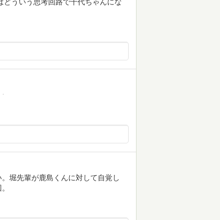
はどういう思考回路で千代ちゃんにな
･
い。堀先輩が鹿島くんに対して自覚し
回。