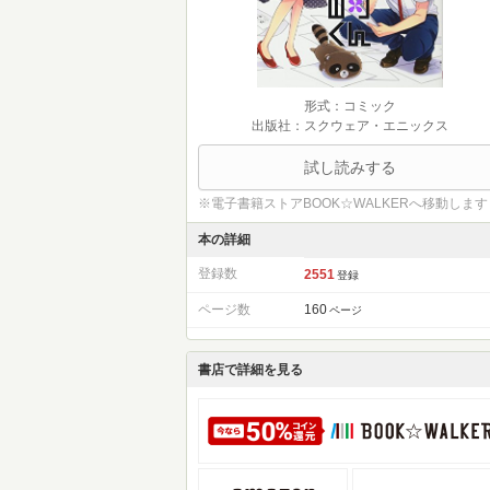
形式：コミック
出版社：スクウェア・エニックス
試し読みする
※電子書籍ストアBOOK☆WALKERへ移動します
本の詳細
登録数
2551
登録
ページ数
160
ページ
書店で詳細を見る