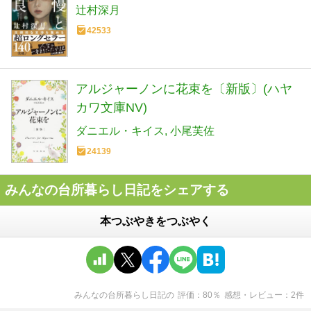
辻村深月
42533
アルジャーノンに花束を〔新版〕(ハヤ
カワ文庫NV)
ダニエル・キイス
小尾芙佐
24139
みんなの台所暮らし日記をシェアする
本つぶやきをつぶやく
みんなの台所暮らし日記
の
評価
80
％
感想・レビュー
2
件