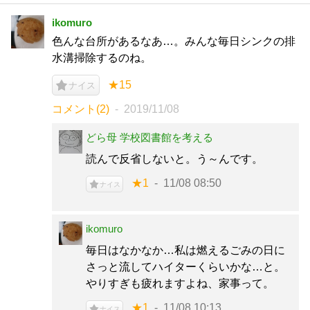
ikomuro
色んな台所があるなあ…。みんな毎日シンクの排
水溝掃除するのね。
★15
ナイス
コメント(2)
2019/11/08
どら母 学校図書館を考える
読んで反省しないと。う～んです。
★1
11/08 08:50
ナイス
ikomuro
毎日はなかなか…私は燃えるごみの日に
さっと流してハイターくらいかな…と。
やりすぎも疲れますよね、家事って。
★1
11/08 10:13
ナイス