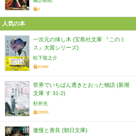
園沙那絵
1
人気の本
一次元の挿し木 (宝島社文庫 『このミ
ス』大賞シリーズ)
松下龍之介
23460
世界でいちばん透きとおった物語 (新潮
文庫 す 31-2)
杉井光
29955
傲慢と善良 (朝日文庫)