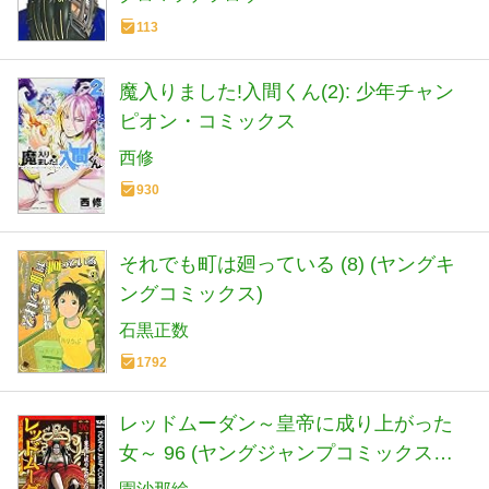
113
魔入りました!入間くん(2): 少年チャン
ピオン・コミックス
西修
930
それでも町は廻っている (8) (ヤングキ
ングコミックス)
石黒正数
1792
レッドムーダン～皇帝に成り上がった
女～ 96 (ヤングジャンプコミックス
DIGITAL)