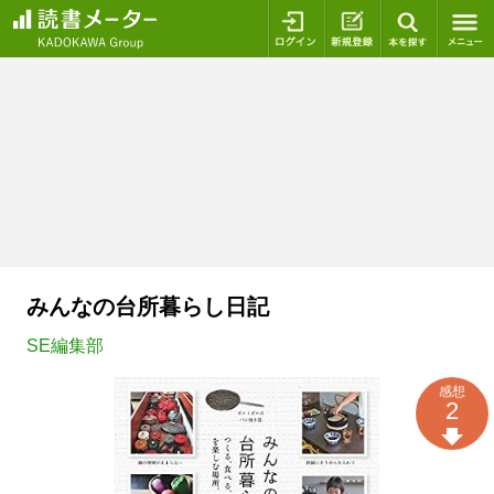
ログイン
新規登録
本を探
みんなの台所暮らし日記
SE編集部
感想
2