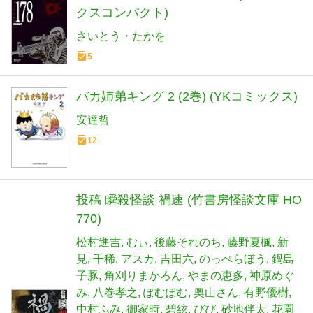
クスコンパクト)
さいとう・たかを
5
バカ姉弟キング 2 (2巻) (YKコミックス)
安達哲
12
投稿 瞬殺怪談 禍速 (竹書房怪談文庫 HO
770)
松村進吉
むぃ
後藤それのち
藤野夏楓
新
見
千稀
アスカ
吉田六
のっぺらぼう
鍋島
子豚
角刈りまかろん
やまの恵多
神原めぐ
み
八巻孝之
ぽむぽむ
奥山さん
有野優樹
中村ふみ
御家時
碧絃
びび
砂地伴太
花園