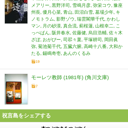
メアリー
黒野洋司
雪鳴月彦
弥栄コウ
豫座
州長
優月心菜
青山
田沼白雪
墓場少年
キ
ノモトラム
影野ゾウ
瑞雲閣華千代
かわし
マン
月の砂漠
真合流
薊桜蓮
山根幸二
こ
っぺぱん
阪井春水
佐藤健
烏目浩輔
佐々木
ざぼ
おがぴー
司翆々稟
平塚耕司
岡田眞
弥
菊池菊千代
五臓六腑
高崎十八番
大和か
たる
錫鳴奇壱
あんのくるみ
19
モーレツ教師 (1981年) (角川文庫)
7
祝言島をシェアする