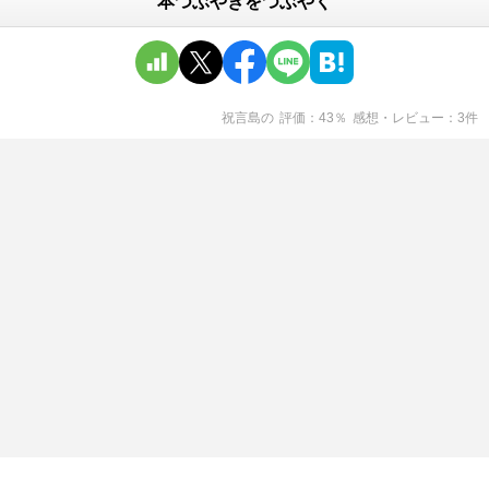
本つぶやきをつぶやく
祝言島
の
評価
43
％
感想・レビュー
3
件