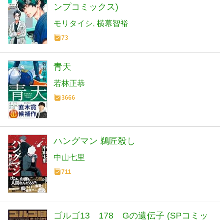
ンプコミックス)
モリタイシ
横幕智裕
73
青天
若林正恭
3666
ハングマン 鵜匠殺し
中山七里
711
ゴルゴ13 178 Gの遺伝子 (SPコミッ