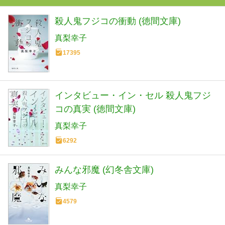
殺人鬼フジコの衝動 (徳間文庫)
真梨幸子
17395
インタビュー・イン・セル 殺人鬼フジ
コの真実 (徳間文庫)
真梨幸子
6292
みんな邪魔 (幻冬舎文庫)
真梨幸子
4579