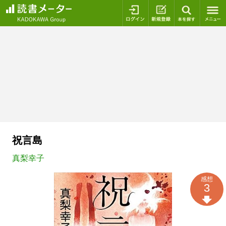
ログイン
新規登録
本を探
祝言島
真梨幸子
感想
3