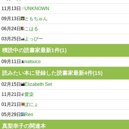
11月13日
UNKNOWN
09月13日
ともちゅん
06月24日
こはる
03月25日
よっぴー
積読中の読書家最新1件(1)
09月11日
natsuco
読みたい本に登録した読書家最新4件(15)
02月15日
Elizabeth Set
11月21日
愛染
01月21日
ぽにょ
05月29日
Ren
真梨幸子の関連本