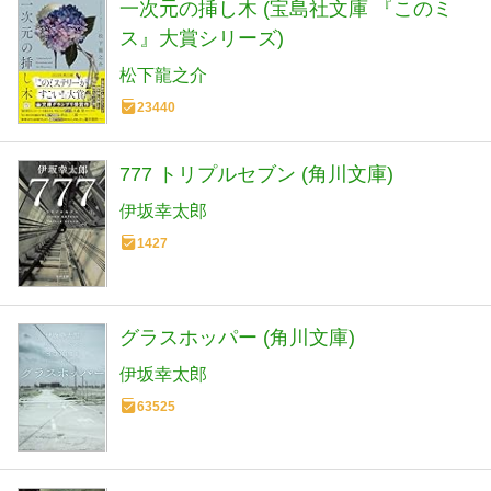
一次元の挿し木 (宝島社文庫 『このミ
ス』大賞シリーズ)
松下龍之介
23440
777 トリプルセブン (角川文庫)
伊坂幸太郎
1427
グラスホッパー (角川文庫)
伊坂幸太郎
63525