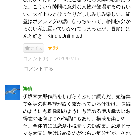
た。こういう隙間に意外な人物が登場するのもい
い。タイトルとぴったりだししみじみ楽しい。終
盤はボクシングの話になっちゃって、格闘技分か
らない私は置いていかれてしまったが、冒頭はほ
んと好き。KindleUnlimited
★96
ナイス
コメント(0)
2026/07/15
海猫
伊坂幸太郎作品をしばらくぶりに読んだ。短編集
で各話の世界観が緩く繋がっている仕掛け。長編
のようにも群像劇のようにも読める伊坂幸太郎お
得意の趣向はこの作品にもあり、構成を楽しめ
た。全体的には恋愛小説寄りの短編集。恋愛ドラ
マを素直に受け取めるのがつらい気分だが、それ