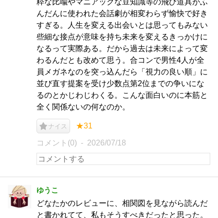
粋な比喩やマニアックな豆知識等の飛び道具がふ
んだんに使われた会話劇が相変わらず愉快で好き
すぎる。人生を変える出会いとは思ってもみない
些細な接点が意味を持ち未来を変えるきっかけに
なるって実際ある。だから過去は未来によって変
わるんだとも改めて思う。合コンで男性4人が全
員メガネなのを突っ込んだら「視力の良い順」に
並び直す提案を受け少数点第2位までの争いにな
るのとかじわじわくる。こんな面白いのに本筋と
全く関係ないの何なのか。
★31
ナイス
コメント(0)
2026/07/18
ゆうこ
どなたかのレビューに、相関図を見ながら読んだ
と書かれてて、私もそうすべきだったと思った。