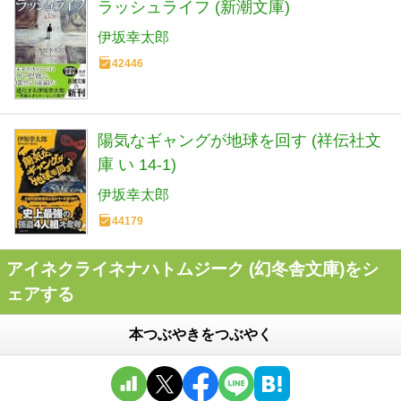
ラッシュライフ (新潮文庫)
伊坂幸太郎
42446
陽気なギャングが地球を回す (祥伝社文
庫 い 14-1)
伊坂幸太郎
44179
アイネクライネナハトムジーク (幻冬舎文庫)をシ
ェアする
本つぶやきをつぶやく