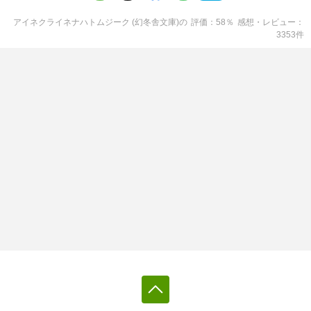
アイネクライネナハトムジーク (幻冬舎文庫)
の
評価
58
％
感想・レビュー
3353
件