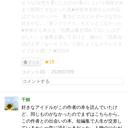
そうな)女性を妻にしたのが凄い』という感覚があ
まり賛同できなかった笑■伊坂幸太郎さんの作品
はグラスホッパー、重力ピエロとかダークな方が
好きかな…『逆ソクラテス』もピンとこなかった
■伊坂さん本人も『恋愛は書き慣れてないしはず
かしい』と後書き書いてるけど、確かに『恋愛会
話の上手くないカフカ』と似たようなステレオタ
イプさを感じた■25228
★19
ナイス
コメント(0)
2026/07/09
千頼
好きなアイドルがこの作者の本を読んでいたけ
ど、同じものがなかったのでまずはこちらから。
この作者との出会いの本。短編集で人生が交差し
ているから一気に読むべきだった。人物のつなが