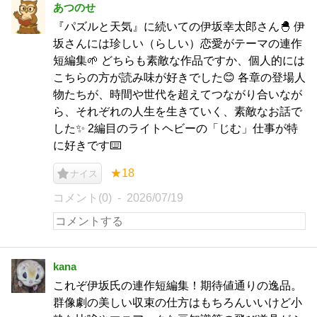
あつのせ
『パズルと天気』に続いての伊坂幸太郎さん🐣 伊
坂さんには珍しい（らしい）恋愛がテーマの連作
短編集🌱 どちらも素敵な作品ですか、個人的には
こちらの方が読み味が好きでした😊 各章の登場人
物たちが、時間や世代を超えてつながり合いなが
ら、それぞれの人生を生きていく、素敵なお話で
した✨ 2編目のライトヘビーの「じむ」仕事が特
に好きです⌨️
★18
ナイス
コメント(0)
2026/07/19
kana
これぞ伊坂氏の連作短編集！期待値通りの逸品。
群像劇の美しい収束の仕方はもちろんいいけど小