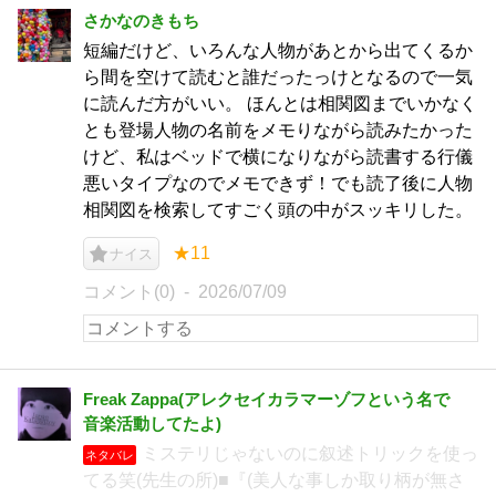
さかなのきもち
短編だけど、いろんな人物があとから出てくるか
ら間を空けて読むと誰だったっけとなるので一気
に読んだ方がいい。 ほんとは相関図までいかなく
とも登場人物の名前をメモりながら読みたかった
けど、私はベッドで横になりながら読書する行儀
悪いタイプなのでメモできず！でも読了後に人物
相関図を検索してすごく頭の中がスッキリした。
★11
ナイス
コメント(0)
2026/07/09
Freak Zappa(アレクセイカラマーゾフという名で
音楽活動してたよ)
ミステリじゃないのに叙述トリックを使っ
ネタバレ
てる笑(先生の所)■『(美人な事しか取り柄が無さ