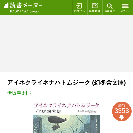
ログイン
新規登録
本を探
アイネクライネナハトムジーク (幻冬舎文庫)
伊坂幸太郎
感想
3353