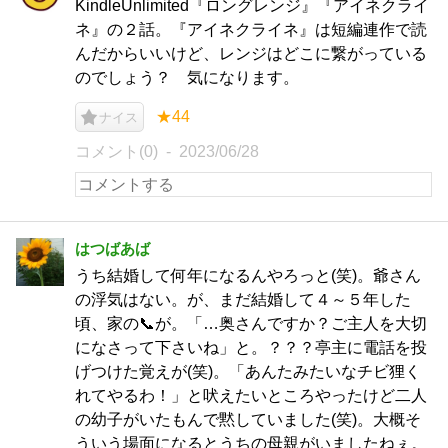
KindleUnlimited『ロングレンジ』『アイネクライ
ネ』の２話。『アイネクライネ』は短編連作で読
んだからいいけど、レンジはどこに繋がっている
のでしょう？ 気になります。
★44
ナイス
コメント(0)
2023/06/28
はつばあば
うち結婚して何年になるんやろっと(笑)。爺さん
の浮気はない。が、まだ結婚して４～５年した
頃、家の📞が。「…奥さんですか？ご主人を大切
になさって下さいね」と。？？？亭主に電話を投
げつけた覚えが(笑)。「あんたみたいなチビ狸く
れてやるわ！」と吠えたいところやったけど二人
の幼子がいたもんで黙していました(笑)。大概そ
ういう場面になるとうちの母親がいましたねぇ。