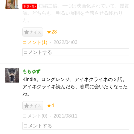
短編二編。一つは映画化されていて、鑑賞
ネタバレ
済。どちらも、明るい展開を予感させる終わり
方。
★28
ナイス
コメント(1)
2022/04/03
ももゆず
Kindle。ロングレンジ、アイネクライネの２話。
アイネクライネ読んだら、春馬に会いたくなった
わ。
★4
ナイス
コメント(0)
2021/08/11