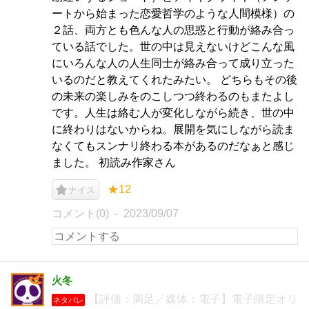
ートから始まった恋愛哲学のような人間模様）の
２話、両方とも色んな人の思惑と行動が絡み合っ
ている話でした。世の中は見えないけどこんな風
にいろんな人の人生同士が絡み合って成り立った
いるのだと教えてくれたみたい。 どちらもその後
の未来の楽しみをのこしつつ終わるのもまたよし
です。人生は絡む人が変化しながら続き、世の中
に終わりはないからね。展開を気にしながら読ま
なくてもスンナリ終わる本があるのだなぁと感じ
ました。 初読み作家さん
★12
ナイス
コメント(0)
2023/09/07
火冬
【評価：満足／媒体：電子】電子限定オリ
ネタバレ