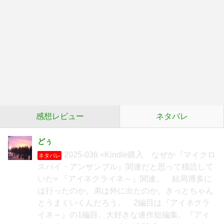
感想レビュー
ネタバレ
どぅ
2025-036 <Kindle購入 なぜか『マイクロ
ネタバレ
スパイ・アンサンブル』関連だと思って積読して
いた> 『アイネクライネ～』関連。 結局博多に
は行ったのか。弟は外に出たのか。きっとちゃん
とうまくいくんだろう。 2編目は『アイネクラ
イネ～』の1編目。大好きな連作短編集。『アイ