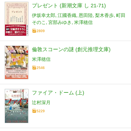
プレゼント (新潮文庫 し 21-71)
伊坂幸太郎
江國香織
恩田陸
梨木香歩
町田
そのこ
宮部みゆき
米澤穂信
2809
倫敦スコーンの謎 (創元推理文庫)
米澤穂信
2546
ファイア・ドーム (上)
辻村深月
5229