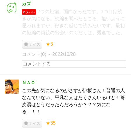
カズ
2つの短編、面白かったです。1つ目は続
ネタバレ
きが気になる。続編を調べたところ、無いように
思われますが、好きな感じで読みたいです。最初
の短編の両親の出会いのくだりは、秀逸でした。
★3
ナイス
コメント(0)
2022/10/28
ＮＡＯ
この先が気になるのがさすが伊坂さん！普通の人
なんていない、平凡な人はたくさんいるけど！蕎
麦湯はどうだったんだろうか？？？気にな
る！！！
★35
ナイス