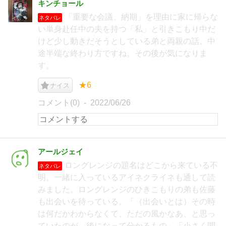
キンチョール
「重要な会議、納期」を理由に家に帰らな
ネタバレ
い単身赴任中の夫を持つ「私」と引きこもり中だ
けど少し動きだそうとしている弟と両親の話。中
途半端な終わり方ですね。その後が気になりま
す。
★6
ナイス
コメント(0)
2022/06/26
アールジェイ
ロングレンジの題名はどこから来ている不
ネタバレ
明。一緒に入っているアイネクライネも通して読
みました。ロングレンジのひきこもりの弟も佐藤
も出会いを待っている。「（出会いとは）その時
は何だかわからなくて、ただの風かなあ、と思っ
ていたのが、後になって分かるもの」「小さく聞