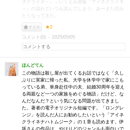
ネクライネ～』→いくえみ凌版『アイネクライネ
～』の流れでいつも読んでしまう。あーまた読み
たくなってきた。
★2
ナイス
コメント(0)
2025/05/05
ほんどてん
この物語は殺し屋が出てくるお話ではなく「久し
ぶりに実家に帰った私、大学を休学中で家にこも
っている弟、単身赴任中の夫、結婚30周年を迎え
る両親など一つの家族をめぐる物語」だけど、な
んだなんだ？という気になる問題が出てきまし
た。著者の電子オリジナル短編です。「ロングレ
ンジ」を読んだ人にお勧めしたいという「アイネ
クライネナハトムジーク」の１章も読めます。伊
坂さんの作品は、やはりどのジャンルも面白いで