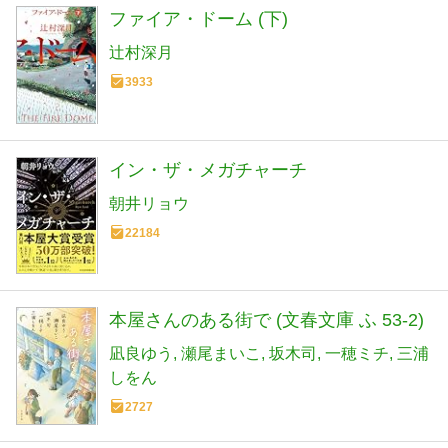
ファイア・ドーム (下)
辻村深月
3933
イン・ザ・メガチャーチ
朝井リョウ
22184
本屋さんのある街で (文春文庫 ふ 53-2)
凪良ゆう
瀬尾まいこ
坂木司
一穂ミチ
三浦
しをん
2727