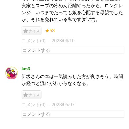
実家とスープの冷めん距離やったから。ロングレ
ンジ、いつまでたっても娘を心配する母親でした
が、それを免れている私です(#^.^#)。
★53
ナイス
コメント(0)
2023/06/10
km3
伊坂さんの本は一気読みした方が良さそう。時間
が経つと流れがわからなくなる。
ナイス
コメント(0)
2023/05/07