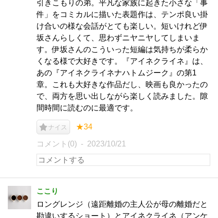
引きこもりの弟。平凡な家族に起きた小さな「事
件」をコミカルに描いた表題作は、テンポ良い掛
け合いの様な会話がとても楽しい。短いけれど伊
坂さんらしくて、思わずニヤニヤしてしまいま
す。伊坂さんのこういった短編は気持ちが柔らか
くなる様で大好きです。『アイネクライネ』は、
あの『アイネクライネナハトムジーク』の第1
章。これも大好きな作品だし、映画も良かったの
で、両方を思い出しながら楽しく読みました。隙
間時間に読むのに最適です。
★34
ナイス
コメント(0)
2023/10/21
ここり
ロングレンジ（遠距離婚の主人公が母の離婚だと
勘違いするショート）とアイネクライネ（アンケ