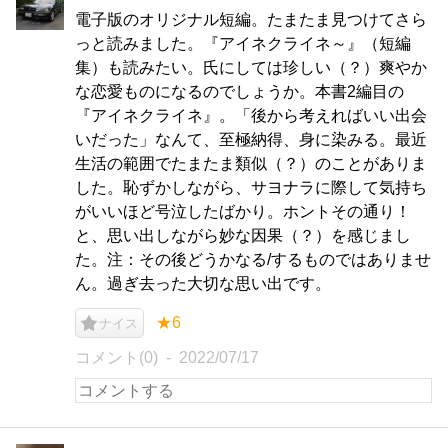
電子版のオリジナル短編。たまたま見つけてさら
っと読みました。『アイネクライネ～』（短編
集）も読みたい。氏にしては珍しい（？）爽やか
な恋愛ものになるのでしょうか。本書2編目の
『アイネクライネ』。「後から考えればいい出会
いだった」なんて、至極納得、身に染みる。最近
生活の範囲でたまたま類似（？）のことがありま
した。恥ずかしながら、サヨナラに際して気持ち
がいいほど号泣したばかり。ホントその通り！
と、思い出しながら妙な因果（？）を感じまし
た。注：その後どうかなる/するものではありませ
ん。過ぎ去った大切な思い出です。
★6
ナイス
コメント(0)
2022/07/17