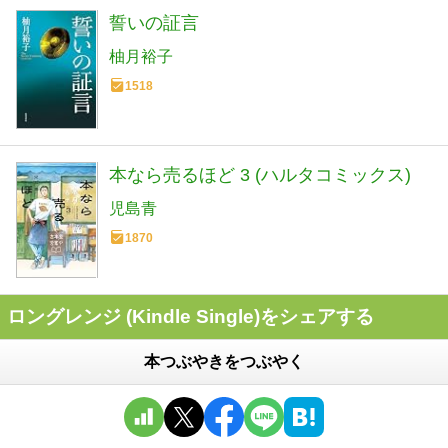
誓いの証言
柚月裕子
1518
本なら売るほど 3 (ハルタコミックス)
児島青
1870
ロングレンジ (Kindle Single)をシェアする
本つぶやきをつぶやく