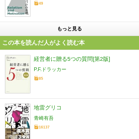
49
もっと見る
この本を読んだ人がよく読む本
経営者に贈る5つの質問[第2版]
P.F.ドラッカー
85
地雷グリコ
青崎有吾
16137