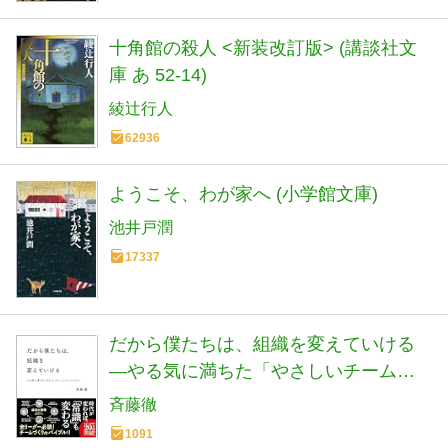
十角館の殺人 <新装改訂版> (講談社文
庫 あ 52-14)
綾辻行人
62936
ようこそ、わが家へ (小学館文庫)
池井戸潤
17337
だから僕たちは、組織を変えていける
—やる気に満ちた「やさしいチーム」
のつくりかた【ビジネス書グランプリ
斉藤徹
2023「マネジメント部門賞」受賞! 】
1091