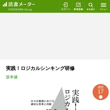
ログイン
新規登録
本を探
実践！ロジカルシンキング研修
坂本健
感想
17