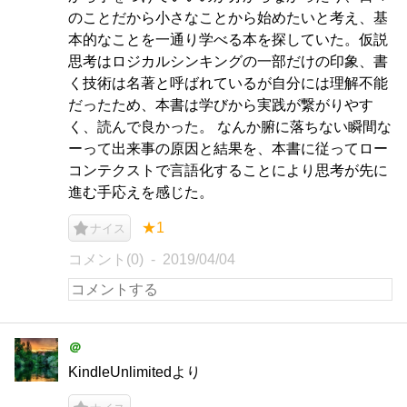
のことだから小さなことから始めたいと考え、基
本的なことを一通り学べる本を探していた。仮説
思考はロジカルシンキングの一部だけの印象、書
く技術は名著と呼ばれているが自分には理解不能
だったため、本書は学びから実践が繋がりやす
く、読んで良かった。 なんか腑に落ちない瞬間な
ーって出来事の原因と結果を、本書に従ってロー
コンテクストで言語化することにより思考が先に
進む手応えを感じた。
★1
ナイス
コメント(0)
2019/04/04
＠
KindleUnlimitedより