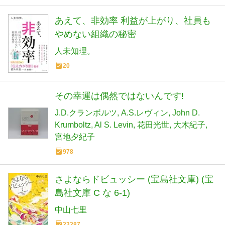
あえて、非効率 利益が上がり、社員も
やめない組織の秘密
人未知理。
20
その幸運は偶然ではないんです!
J.D.クランボルツ
A.S.レヴィン
John D.
Krumboltz
Al S. Levin
花田光世
大木紀子
宮地夕紀子
978
さよならドビュッシー (宝島社文庫) (宝
島社文庫 C な 6-1)
中山七里
23287