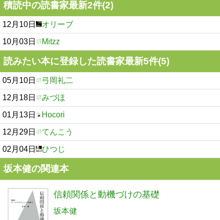
積読中の読書家最新2件(2)
12月10日
オリーブ
10月03日
Mitzz
読みたい本に登録した読書家最新5件(5)
05月10日
弓岡礼二
12月18日
みづほ
01月13日
Hocori
12月29日
てんこう
02月04日
ひつじ
坂本健の関連本
信頼関係と動機づけの基礎
坂本健