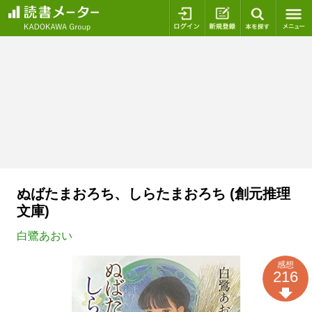
ログイン
新規登録
本を探
ぬばたまおろち、しらたまおろち (創元推理
文庫)
白鷺あおい
感想
216