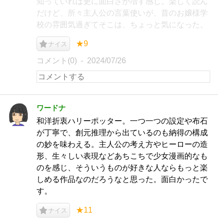
知っていれば更に面白さが増す感じ。楽しく読ん
だけど、所々主人公の言葉使いが、昔のお嬢様学
校の雰囲気過ぎてそこは、ちょっと気になった。
★9
ナイス
コメント(0)
2024/07/26
ワードナ
和洋折衷ハリーポッター。一つ一つの設定や布石
が丁寧で、創元推理から出ているのも納得の構成
の妙を味わえる。主人公の考え方やヒーローの造
形、生々しい表現などあちこちで少女漫画的なも
のを感じ、そういうものが好きな人ならもっと楽
しめる作品なのだろうなと思った。面白かったで
す。
★11
ナイス