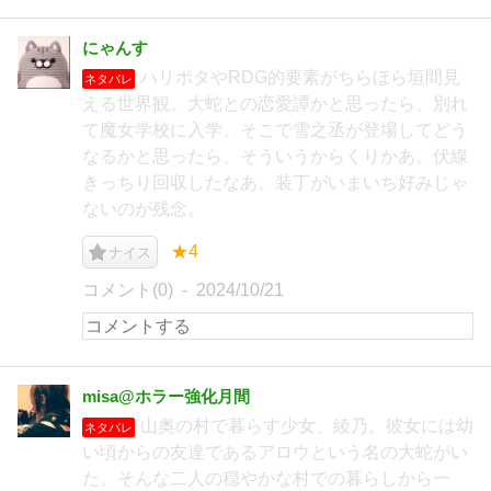
にゃんす
ハリポタやRDG的要素がちらほら垣間見
ネタバレ
える世界観。大蛇との恋愛譚かと思ったら、別れ
て魔女学校に入学。そこで雪之丞が登場してどう
なるかと思ったら、そういうからくりかあ。伏線
きっちり回収したなあ。装丁がいまいち好みじゃ
ないのが残念。
★4
ナイス
コメント(0)
2024/10/21
misa@ホラー強化月間
山奥の村で暮らす少女、綾乃。彼女には幼
ネタバレ
い頃からの友達であるアロウという名の大蛇がい
た。そんな二人の穏やかな村での暮らしから一