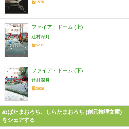
1576
ファイア・ドーム (上)
辻村深月
5231
ファイア・ドーム (下)
辻村深月
3936
ぬばたまおろち、しらたまおろち (創元推理文庫)
をシェアする