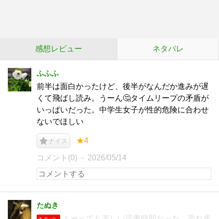
感想レビュー
ネタバレ
ふふふ
前半は面白かったけど、後半がなんだか進みが遅
くて飛ばし読み。うーん🤔タイムリープの矛盾が
いっぱいだった。中学生女子が性的危険に合わせ
ないでほしい
★4
ナイス
コメント(0)
2026/05/14
たぬき
とーっても楽しい読書時間だった。恐れ多
ネタバレ