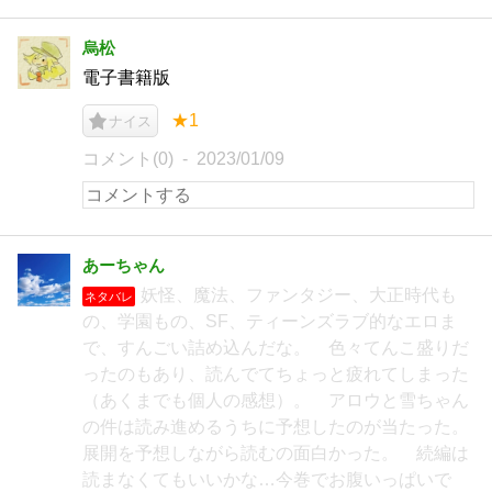
烏松
電子書籍版
★1
ナイス
コメント(0)
2023/01/09
あーちゃん
妖怪、魔法、ファンタジー、大正時代も
ネタバレ
の、学園もの、SF、ティーンズラブ的なエロま
で、すんごい詰め込んだな。 色々てんこ盛りだ
ったのもあり、読んでてちょっと疲れてしまった
（あくまでも個人の感想）。 アロウと雪ちゃん
の件は読み進めるうちに予想したのが当たった。
展開を予想しながら読むの面白かった。 続編は
読まなくてもいいかな…今巻でお腹いっぱいで