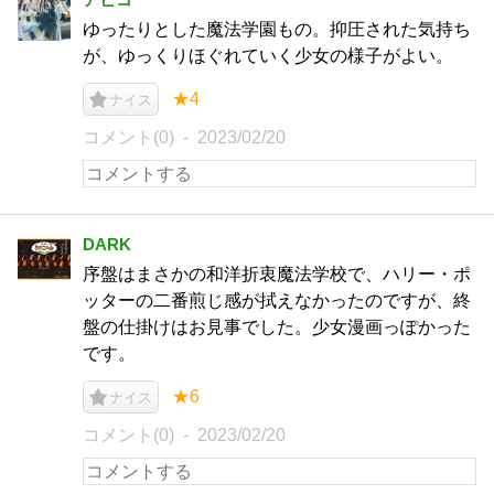
ゆったりとした魔法学園もの。抑圧された気持ち
が、ゆっくりほぐれていく少女の様子がよい。
★4
ナイス
コメント(0)
2023/02/20
DARK
序盤はまさかの和洋折衷魔法学校で、ハリー・ポ
ッターの二番煎じ感が拭えなかったのですが、終
盤の仕掛けはお見事でした。少女漫画っぽかった
です。
★6
ナイス
コメント(0)
2023/02/20