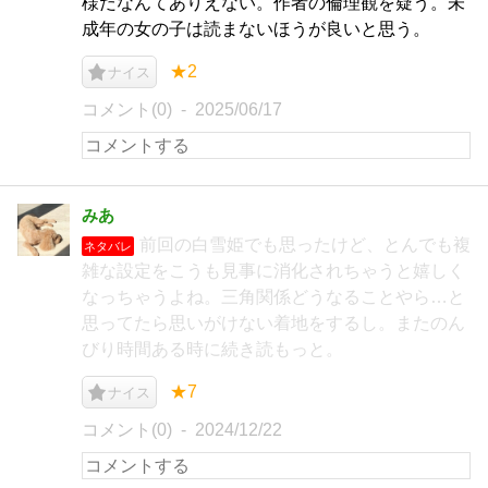
様だなんてありえない。作者の倫理観を疑う。未
成年の女の子は読まないほうが良いと思う。
★2
ナイス
コメント(0)
2025/06/17
みあ
前回の白雪姫でも思ったけど、とんでも複
ネタバレ
雑な設定をこうも見事に消化されちゃうと嬉しく
なっちゃうよね。三角関係どうなることやら…と
思ってたら思いがけない着地をするし。またのん
びり時間ある時に続き読もっと。
★7
ナイス
コメント(0)
2024/12/22