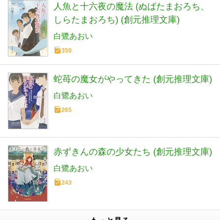
人魚と十六夜の魔法 (ぬばたまおろち、
しらたまおろち) (創元推理文庫)
白鷺あおい
350
蛇苺の魔女がやってきた (創元推理文庫)
白鷺あおい
265
赤ずきんの森の少女たち (創元推理文庫)
白鷺あおい
243