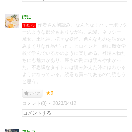
ぽに
作者さん初読み。なんとなくハリーポッタ
ネタバレ
ーのような部分もありながら、恋愛、ネッシー、
魔女、土地神、様々な妖怪、色んなものを詰め込
みまくりな作品だった。ヒロインと一緒に魔女学
校で学んでいるかのように楽しめる。登場人物た
ちにも魅力があり、厚さの割には読みやすかっ
た。不思議なタイトルは読み終えた時にはわかる
ようになっている。続巻も買ってあるので読もう
と思う。
★9
ナイス
コメント(0)
2023/04/12
アヒコ