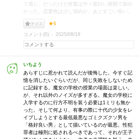
て感じ、だったけど終盤は中々面白い展開で面白
かった。恋愛色は少し強めか。あとすごい長い。
★6
ナイス
コメント(0)
2025/08/18
いちよう
あらすじに惹かれて読んだが後悔した。今すぐ記
憶を消したいぐらいだが、同じ失敗をしないため
に記録する。魔女の学校の授業の場面は楽しい。
が、それ以外のノイズが多すぎる。魔女の学校に
入学するのに行方不明を装う必要は1ミリも無か
った。そして何より、有事の際に十代の少女をレ
イプしようとする最低最悪なゴミクズクソ男を
「格好良い男」として描いているのが最悪。性犯
罪者は極刑に処されるべきであって、それが王子