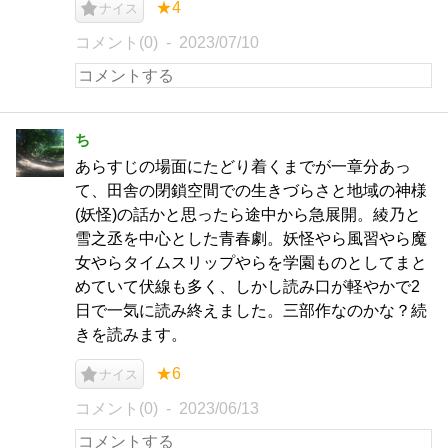
★4
ナイス
コメント(0)
2023/07/10
ち
あらすじの場面にたどり着くまでが一章分あっ
て、田舎の閉鎖空間での生きづらさと地域の神様
(妖怪)の話かと思ったら途中から急展開。綾乃と
雪之丞を中心とした青春劇。妖怪やら風習やら魔
女やらタイムスリップやらを学園ものとしてまと
めていて伏線も多く、しかし読み口が軽やかで2
日で一気に読み終えました。三部作なのかな？続
きを読みます。
★6
ナイス
コメント(0)
2023/06/13