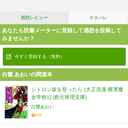
感想レビュー
ネタバレ
あなたも読書メーターに登録して感想を投稿して
みませんか？
今すぐ登録する（無料）
白鷺 あおいの関連本
シトロン坂を登ったら (大正浪漫 横濱魔
女学校1) (創元推理文庫)
白鷺あおい
436