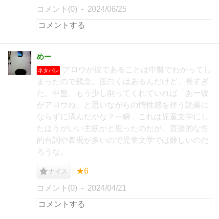
コメント(0)
2024/06/25
めー
アロウが彼であることは中盤でわかってし
ネタバレ
まったので残念。面白くはあるんだけど、長すぎ
た。中盤、もう少し削ってくれていれば「あー彼
がアロウね」と思いながらの惰性感を伴う読書に
ならずに済んだかな？一瞬、これは児童文学にし
たほうがいい主筋かと思ったのだが、直接的な性
的台詞や表現が多いので児童文学では難しいのだ
ろうな。
★6
ナイス
コメント(0)
2024/04/21