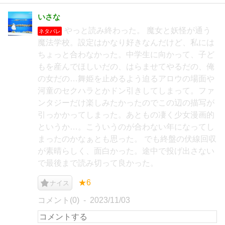
いさな
やっと読み終わった。 魔女と妖怪が通う
ネタバレ
魔法学校。設定はかなり好きなんだけど、私には
ちょっと合わなかった。中学生に向かって、子ど
もを産んでほしいだの、はらませてやるだの、俺
の女だの…舞姫を止めるよう迫るアロウの場面や
河童のセクハラとかドン引きしてしまって。ファ
ンタジーだけ楽しみたかったのでこの辺の描写が
引っかかってしまった。あともの凄く少女漫画的
というか…。こういうのが合わない年になってし
まったのかなぁとも思った。 でも終盤の伏線回収
が素晴らしく、面白かった。途中で投げ出さない
で最後まで読み切って良かった。
★6
ナイス
コメント(0)
2023/11/03