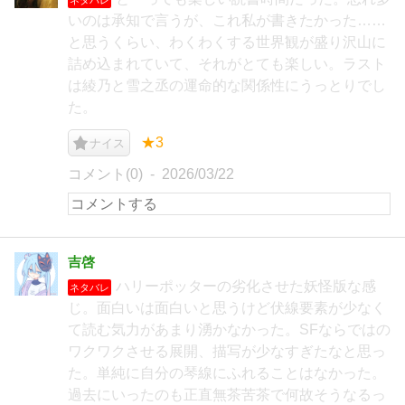
いのは承知で言うが、これ私が書きたかった……
と思うくらい、わくわくする世界観が盛り沢山に
詰め込まれていて、それがとても楽しい。ラスト
は綾乃と雪之丞の運命的な関係性にうっとりでし
た。
★3
ナイス
コメント(0)
2026/03/22
吉啓
ハリーポッターの劣化させた妖怪版な感
ネタバレ
じ。面白いは面白いと思うけど伏線要素が少なく
て読む気力があまり湧かなかった。SFならではの
ワクワクさせる展開、描写が少なすぎたなと思っ
た。単純に自分の琴線にふれることはなかった。
過去にいったのも正直無茶苦茶で何故そうなるっ