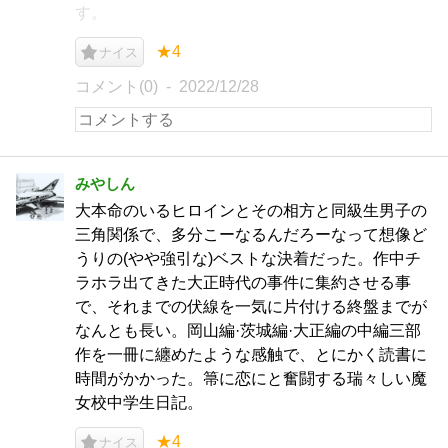
す。
★4
ナイス
コメント(0)
2022/12/28
みやしん
大本命のいるヒロインとその相方と同級生男子の
三角関係で、多分こーなるんだろーなって想像ど
うりの(やや強引な)ベストな決着だった。作中チ
ラホラ出てきた大正時代の事件に集約させる事
で、それまでの伏線を一気に片付ける終盤までが
なんとも長い。岡山編·茨城編·大正編の中編三部
作を一冊に纏めたような感触で、とにかく読書に
時間がかかった。箒に恋にと奮闘する瑞々しい魔
女校中学生日記。
★4
ナイス