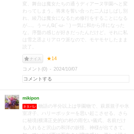
変、舞台は魔女たちの通うディアーヌ学園へと変
わってしまう。将来を誓い合った二人はしばし別
れ、綾乃は魔女になるため修行をすることになる
が…。うーんҨ(´-ω-｀) 一気に和から洋になった
な。序盤の感じが好きだったんだけど。それに私
は雪之丞よりアロウ派なので、モヤモヤしたまま
読了。
★14
ナイス
コメント(0)
2024/10/07
mikipon
物語の半分以上は学園物で、萩原規子や氷
ネタバレ
室冴子、ハリーポッターを思い起こさせる。さら
に秘境(横溝正史的)の村の雨乞い儀式、名前だけ
も入れると沢山の和洋の妖怪、神様が出てきて、