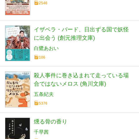
2546
イザベラ・バード、日出ずる国で妖怪
に出会う (創元推理文庫)
白鷺あおい
106
殺人事件に巻き込まれて走っている場
合ではないメロス (角川文庫)
五条紀夫
5376
燻る骨の香り
千早茜