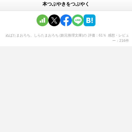
本つぶやきをつぶやく
ぬばたまおろち、しらたまおろち (創元推理文庫)
の
評価
61
％
感想・レビュ
ー
216
件