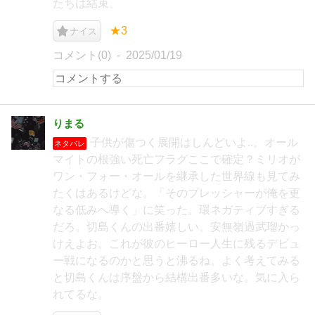
たちは結束。
★3
ナイス
コメント(0)
2025/01/19
りまる
子供が傷つく展開はしんどいよ..。オール
ネタバレ
マイトの根強い死亡フラグここで確定？ミリオが
ワン・フォー・オールを継承した世界線も見てみ
たくはあるけどな。「そのプレッシャーが俺を更
なる低みへ導く」に笑った。環ネガティブすぎる
だろ。切島くんの出番嬉しい。安無嶺過武瑠かっ
けえよお。これが彼のヒーロー人生に残るデビュ
ー戦になるのかと思うと沸るね。よく考えてみる
と切島くんは序盤から結構出番多いな。気に入ら
れてるな。