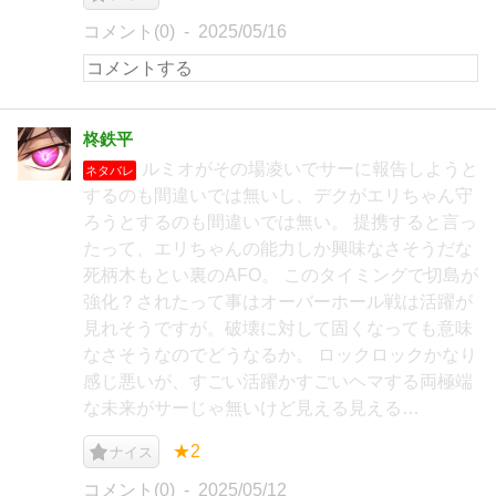
コメント(0)
2025/05/16
柊鉄平
ルミオがその場凌いでサーに報告しようと
ネタバレ
するのも間違いでは無いし、デクがエリちゃん守
ろうとするのも間違いでは無い。 提携すると言っ
たって、エリちゃんの能力しか興味なさそうだな
死柄木もとい裏のAFO。 このタイミングで切島が
強化？されたって事はオーバーホール戦は活躍が
見れそうですが。破壊に対して固くなっても意味
なさそうなのでどうなるか。 ロックロックかなり
感じ悪いが、すごい活躍かすごいヘマする両極端
な未来がサーじゃ無いけど見える見える…
★2
ナイス
コメント(0)
2025/05/12