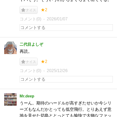
★2
ナイス
コメント(0)
2026/01/07
二代目よしぞ
再読。
★2
ナイス
コメント(0)
2025/12/26
Mr.deep
うーん。期待のハードルが高すぎたせいか今シリ
ーズもなんだかとっても低空飛行。とりあえず意
地を見せた切島ととっとても愉快で大物なファッ