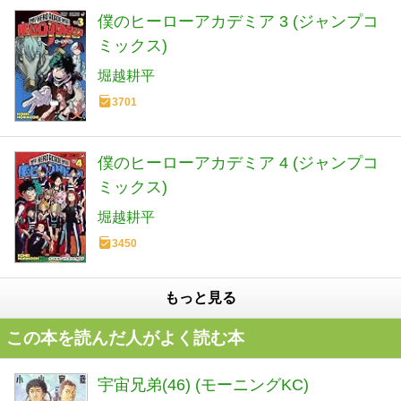
僕のヒーローアカデミア 3 (ジャンプコ
ミックス)
堀越耕平
3701
僕のヒーローアカデミア 4 (ジャンプコ
ミックス)
堀越耕平
3450
もっと見る
この本を読んだ人がよく読む本
宇宙兄弟(46) (モーニングKC)