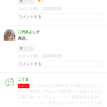
★2
ナイス
コメント(0)
2025/07/30
二代目よしぞ
再読。
ナイス
コメント(0)
2025/07/15
こぐま
エリちゃんは治崎の本当の娘なんかな。こ
ネタバレ
わ〜。死柄木と手組んで余計怖い。切島くんがよ
り固く強くなってかっこいい。相澤先生も先生し
ててかっこいい。出久はオールマイトのことも悩