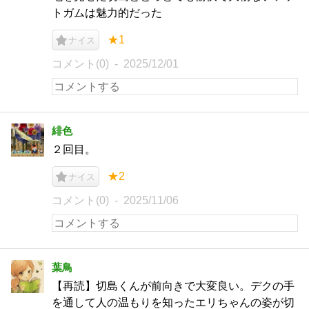
トガムは魅力的だった
★1
ナイス
コメント(0)
2025/12/01
緋色
２回目。
★2
ナイス
コメント(0)
2025/11/06
葉鳥
【再読】切島くんが前向きで大変良い。デクの手
を通して人の温もりを知ったエリちゃんの姿が切