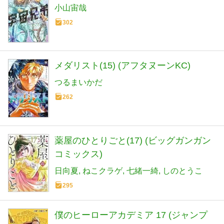
小山宙哉
302
メダリスト(15) (アフタヌーンKC)
つるまいかだ
262
薬屋のひとりごと(17) (ビッグガンガン
コミックス)
日向夏
ねこクラゲ
七緒一綺
しのとうこ
295
僕のヒーローアカデミア 17 (ジャンプ