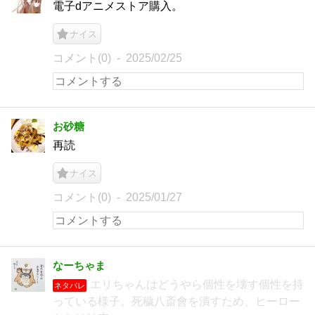
電子dアニメストア購入。
ナイス
コメント(0)
2025/02/25
お砂糖
再読
ナイス
コメント(0)
2025/01/27
なーちゃま
エリちゃんはどうやら個性を壊す個性を持
ネタバレ
っている様子。死穢八斎會を潰すため、ヒーロー