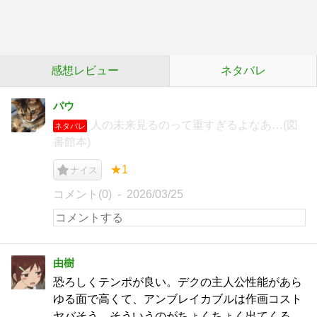
感想レビュー
ネタバレ
パウ
人の未来見るのって重すぎるよなあ…(図
ネタバレ
書館本)
★1
ナイス
コメント(0)
2026/03/25
由樹
恐ろしくテンポが良い。デクの主人公性能があら
ゆる面で高くて、アンブレイカブルは作画コスト
ヤバそう。そういうのがちょくちょく出てくる。