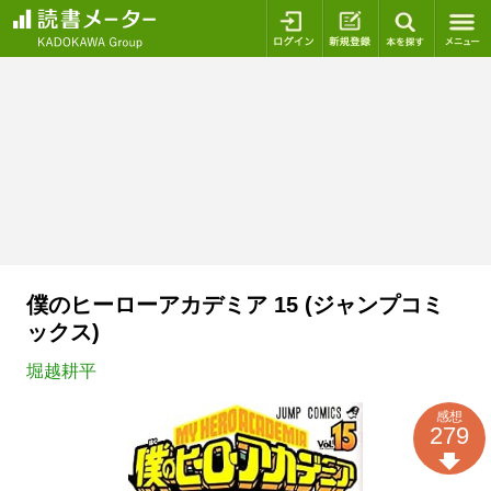
ログイン
新規登録
本を探
僕のヒーローアカデミア 15 (ジャンプコミ
ックス)
堀越耕平
感想
279