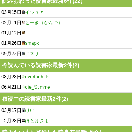
読みおわった読書家最新5件(22)
03月15日
イシュア
02月11日
とーき（がんつ）
01月12日
.
01月26日
smapx
09月22日
アズサ
今読んでいる読書家最新2件(2)
08月23日
overthehills
06月21日
die_Stimme
積読中の読書家最新2件(2)
03月17日
けい
12月23日
ほとけさま