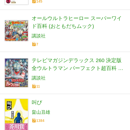
145
オールウルトラヒーロー スーパーワイ
ド百科 (おともだちムック)
講談社
7
テレビマガジンデラックス 260 決定版
全ウルトラマン パーフェクト超百科 増
補三訂
講談社
11
叫び
畠山丑雄
1384