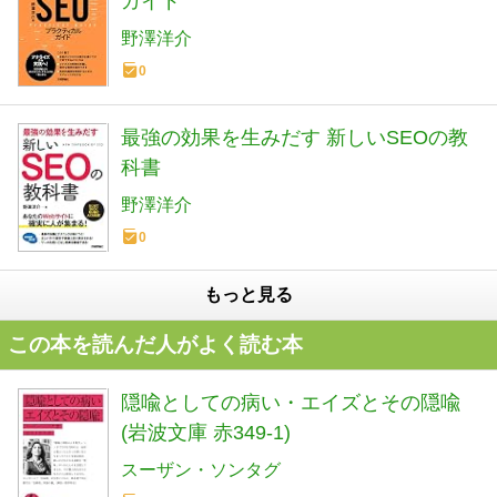
ガイド
野澤洋介
0
最強の効果を生みだす 新しいSEOの教
科書
野澤洋介
0
もっと見る
この本を読んだ人がよく読む本
隠喩としての病い・エイズとその隠喩
(岩波文庫 赤349-1)
スーザン・ソンタグ