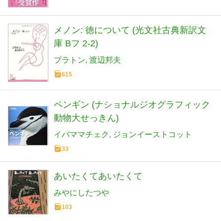
メノン: 徳について (光文社古典新訳文
庫 Bフ 2-2)
プラトン
渡辺邦夫
615
ペンギン (ナショナルジオグラフィック
動物大せっきん)
イバママチェク
ジョンイーストコット
33
あいたくてあいたくて
みやにしたつや
103