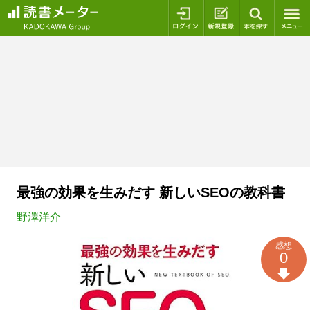
ログイン
新規登録
本を探
最強の効果を生みだす 新しいSEOの教科書
野澤洋介
感想
0