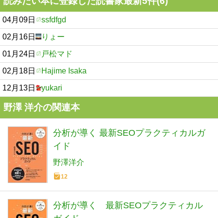
読みたい本に登録した読書家最新5件(6)
04月09日
ssfdfgd
02月16日
りょー
01月24日
戸松マド
02月18日
Hajime Isaka
12月13日
yukari
野澤 洋介の関連本
分析が導く 最新SEOプラクティカルガ
イド
野澤洋介
12
分析が導く 最新SEOプラクティカル