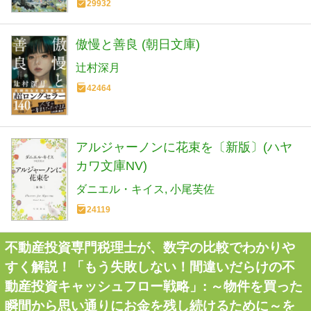
29932
傲慢と善良 (朝日文庫)
辻村深月
42464
アルジャーノンに花束を〔新版〕(ハヤ
カワ文庫NV)
ダニエル・キイス
小尾芙佐
24119
不動産投資専門税理士が、数字の比較でわかりや
すく解説！「もう失敗しない！間違いだらけの不
動産投資キャッシュフロー戦略」: ～物件を買った
瞬間から思い通りにお金を残し続けるために～を