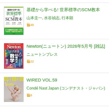
基礎から学べる! 世界標準のSCM教本
山本圭一
水谷禎志
行本顕
49
Newton(ニュートン) 2026年5月号 [雑誌]
ニュートンプレス
22
WIRED VOL.59
Condé Nast Japan (コンデナスト・ジャパン)
8