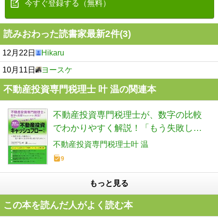
今すぐ登録する（無料）
読みおわった読書家最新2件(3)
12月22日
Hikaru
10月11日
ヨースケ
不動産投資専門税理士 叶 温の関連本
不動産投資専門税理士が、数字の比較
でわかりやすく解説！「もう失敗しな
い！間違いだらけの不動産投資キャッ
不動産投資専門税理士叶 温
シュフロー戦略」: ～物件を買った瞬間
9
から思い通りにお金を残し続けるため
に～
もっと見る
この本を読んだ人がよく読む本