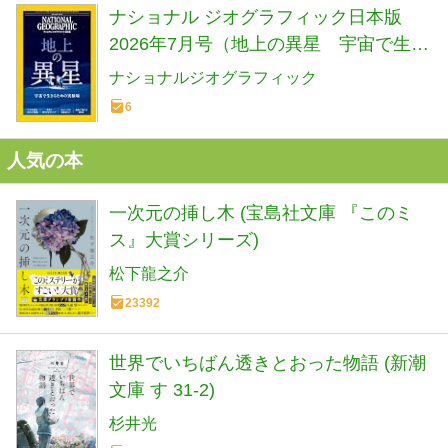
ナショナル ジオグラフィック日本版
2026年7月号（地上の異星 宇宙で生き
るための実験場）
ナショナルジオグラフィック
6
人気の本
一次元の挿し木 (宝島社文庫 『このミ
ス』大賞シリーズ)
松下龍之介
23392
世界でいちばん透きとおった物語 (新潮
文庫 す 31-2)
杉井光