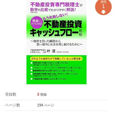
感想
1
登録数
3
登録
ページ数
194
ページ