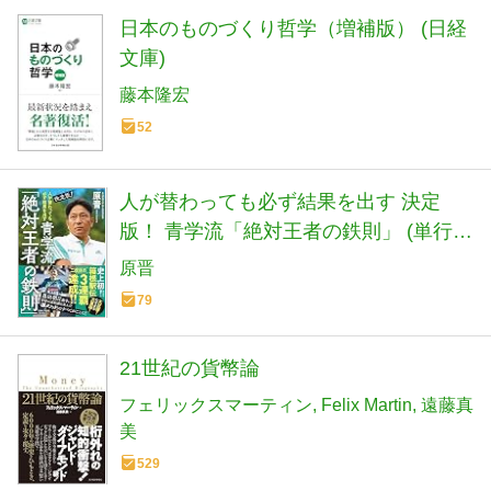
日本のものづくり哲学（増補版） (日経
文庫)
藤本隆宏
52
人が替わっても必ず結果を出す 決定
版！ 青学流「絶対王者の鉄則」 (単行
本)
原晋
79
21世紀の貨幣論
フェリックスマーティン
Felix Martin
遠藤真
美
529