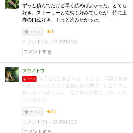
ずっと積んでたけど早く読めばよかった。とても
好き。ストーリーと絵柄も好みでしたが、特に上
巻の口絵好き。もっと読みたかった。
★1
ナイス
コメント(0)
2023/12/06
フキノトウ
昔読んだときよりも、刺さる。写真が好き
ネタバレ
な紺ちゃんに苛つく音楽好きな早川。どこまでも
真っ直ぐな紺ちゃん、昔の自分と重なってしんど
いだろうな。
★21
ナイス
コメント(0)
2023/10/13