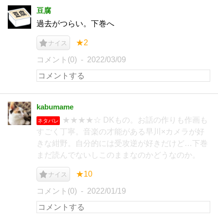
豆腐
過去がつらい。下巻へ
★2
ナイス
コメント(0)
2022/03/09
kabumame
★★★★☆ DKもの。お話の作りも作画も
ネタバレ
すごく丁寧。音楽の才能がある早川×カメラが好
きな紺野。自分的には受攻逆が好きだけど…下巻
まだ読んでないしこのままなのかどうなのか。
★10
ナイス
コメント(0)
2022/01/19