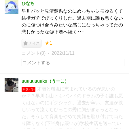
ひなち
早川パッと見清楚系なのにめっちゃシモゆるくて
結構ガチでびっくりした。過去別に誰も悪くない
のに傷つけ合うみたいな感じになっちゃってたの
悲しかったな😢下巻へ続く･･･
★1
ナイス
コメント(0)
2022/11/11
uuuuuuuuko（うーこ）
才能と環境に恵まれているのが悪いの
ネタバレ
か？？早川も山下もバンドのドラムの子も誰も悪
くはないのにギクシャク。過去が辛い。友達が欲
しいって泣くちびっこの秀に胸がぎゅっとなっ
た。そうして音楽をやめて笑顔を貼り付けて当た
り障りなく(下半身は緩いが)学校生活を送ってい