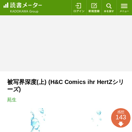
ログイン
新規登録
本を探
被写界深度(上) (H&C Comics ihr HertZシリ
ーズ)
苑生
感想
143