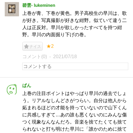
碧雲- lukeminen
上巻が青、下巻が黄色。男子高校生の早川は、歌
が好き。写真撮影が好きな紺野。似ていて違う二
人は正反対。早川が欲しかったすべてを持つ紺
野。早川の内面掘り下げの巻。
★2
ナイス
コメント(0)
2021/07/18
ぱん
上巻の注目ポイントはやっぱり早川の過去でしょ
う。リアルなしんどさがつらい。自分は他人から
妬まれるほどの才能を持っていないので山下くん
に共感しすぎて…あの誰も悪くないのにみんな傷
つく現象なんなんだろ。音楽を捨てたくても捨て
られないと打ち明けた早川に「誰かのために捨て