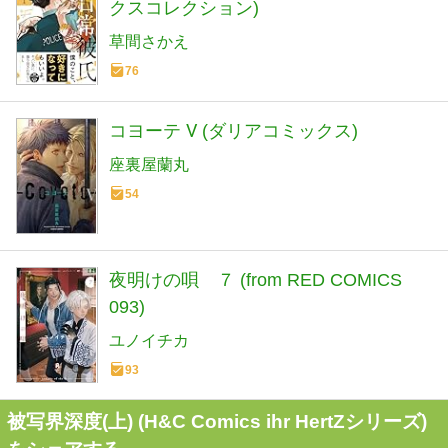
クスコレクション)
草間さかえ
76
コヨーテ Ⅴ (ダリアコミックス)
座裏屋蘭丸
54
夜明けの唄 ７ (from RED COMICS
093)
ユノイチカ
93
被写界深度(上) (H&C Comics ihr HertZシリーズ)