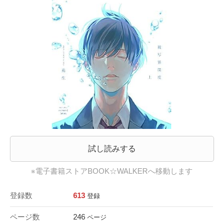
試し読みする
※電子書籍ストアBOOK☆WALKERへ移動します
登録数
613
登録
ページ数
246
ページ