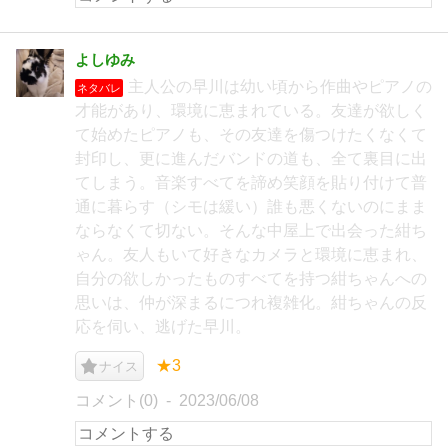
よしゆみ
主人公の早川は幼い頃から作曲やピアノの
ネタバレ
才能があり、環境に恵まれている。友達が欲しく
て始めたピアノも、その友達を傷つけたくなくて
封印し、更に進んだバンドの道も、全て裏目に出
てしまう。音楽すべてを諦め笑顔を貼り付けて普
通に暮らす（シモは緩い）誰も悪くないのにまま
ならなくて切ない。そんな中屋上で出会った紺ち
ゃん。友人もいて好きなカメラと環境に恵まれ、
自分の欲しかったものすべてを持つ紺ちゃんへの
思いは、仲が深まるにつれ複雑化。紺ちゃんの反
応を伺い、逃げた早川。
★3
ナイス
コメント(0)
2023/06/08