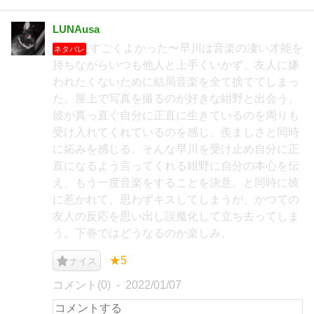
LUNAusa
すごくよかった〜早川は音楽の凄い才能を
ネタバレ
持ちながらいつも他人と上手くいかず、友人に嫌
われたくないために結局音楽を全て捨ててしまっ
た。屋上で写真を撮るのが好きな紺野と出会う。
彼が真っ直ぐ自分に正直に生きているのを周りも
受け入れてくれているのを感じ、羨ましさと同時
に妬みを感じる。そんな早川を受け止め自分に正
直になるよう言ってくれる紺野に自分の本心を伝
え、もう一度音楽をすることを決意。と同時に彼
に惹かれて、思わずキスしてしまうが、かつての
友人の反応を思い出し誤魔化して立ち去ってしま
う。下巻ではどうなるのか楽しみ。
★5
ナイス
コメント(0)
2022/01/07