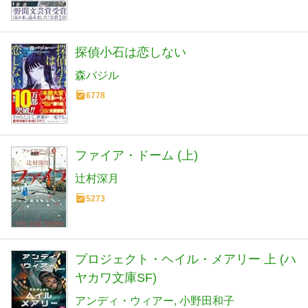
探偵小石は恋しない
森バジル
6778
ファイア・ドーム (上)
辻村深月
5273
プロジェクト・ヘイル・メアリー 上 (ハ
ヤカワ文庫SF)
アンディ・ウィアー
小野田和子