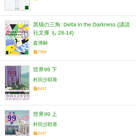
黒猫の三角: Delta in the Darkness (講談
社文庫 も 28-14)
森博嗣
7569
世界99 下
村田沙耶香
5422
世界99 上
村田沙耶香
8107