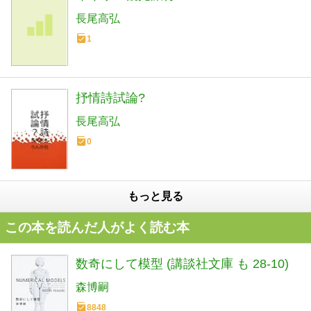
長尾高弘
1
抒情詩試論?
長尾高弘
0
もっと見る
この本を読んだ人がよく読む本
数奇にして模型 (講談社文庫 も 28-10)
森博嗣
8848