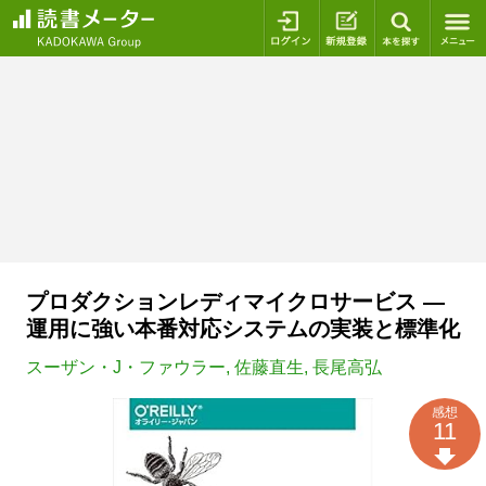
ログイン
新規登録
本を探
プロダクションレディマイクロサービス ―
運用に強い本番対応システムの実装と標準化
スーザン・J・ファウラー
,
佐藤直生
,
長尾高弘
感想
11