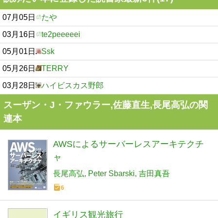
07月05日
たや
03月16日
te2peeeeei
05月01日
Ssk
05月26日
TERRY
03月28日
ハイビスカス野郎
スーザン・J・ファウラー,佐藤直生,長尾高弘の関
連本
AWSによるサーバーレスアーキテクチ
ャ
長尾高弘
Peter Sbarski
吉田真吾
6
イギリス観光旅行