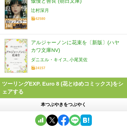
傲慢と善良 (朝日文庫)
辻村深月
42580
アルジャーノンに花束を〔新版〕(ハヤ
カワ文庫NV)
ダニエル・キイス
小尾芙佐
24157
ツーリングEXP. Euro 8 (花とゆめコミックス)をシ
ェアする
本つぶやきをつぶやく