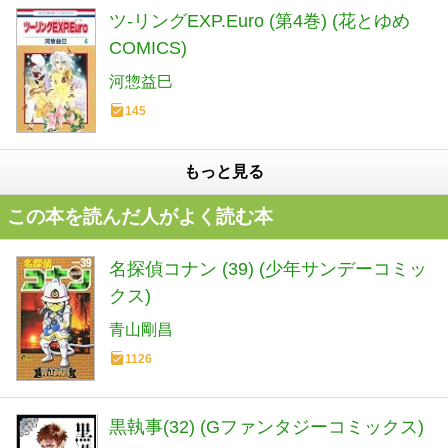
ツ-リングEXP.Euro (第4巻) (花とゆめ
COMICS)
河惣益巳
145
もっと見る
この本を読んだ人がよく読む本
名探偵コナン (39) (少年サンデーコミッ
クス)
青山剛昌
1126
黒執事(32) (Gファンタジーコミックス)