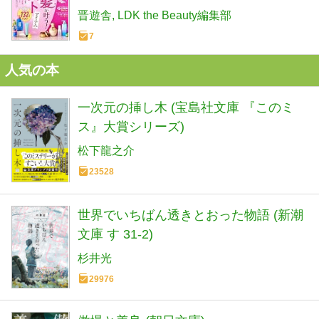
集】使うだけ、乾かすだけで理想のう
晋遊舎
LDK the Beauty編集部
るツヤ髪に！ 即ラク美髪叶えます！
7
人気の本
一次元の挿し木 (宝島社文庫 『このミ
ス』大賞シリーズ)
松下龍之介
23528
世界でいちばん透きとおった物語 (新潮
文庫 す 31-2)
杉井光
29976