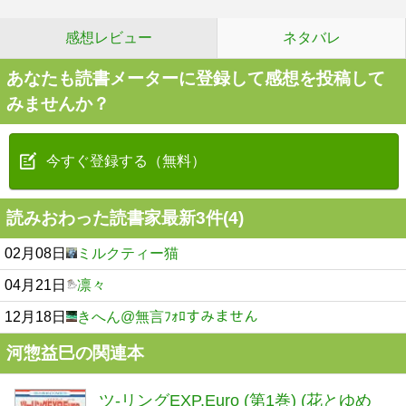
感想レビュー
ネタバレ
あなたも読書メーターに登録して感想を投稿して
みませんか？
今すぐ登録する（無料）
読みおわった読書家最新3件(4)
02月08日
ミルクティー猫
04月21日
凛々
12月18日
きへん@無言ﾌｫﾛすみません
河惣益巳の関連本
ツ-リングEXP.Euro (第1巻) (花とゆめ