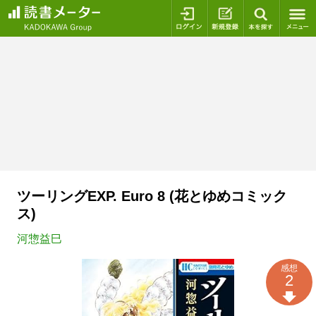
ログイン
新規登録
本を探
ツーリングEXP. Euro 8 (花とゆめコミック
ス)
河惣益巳
感想
2