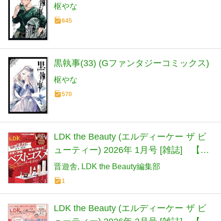
枢やな
645
黒執事(33) (Gファンタジーコミックス)
枢やな
570
LDK the Beauty (エルディーケー ザ ビ
ューティー) 2026年 1月号 [雑誌] 【特
集】ベストコスメAwards 2025
晋遊舎
LDK the Beauty編集部
1
LDK the Beauty (エルディーケー ザ ビ