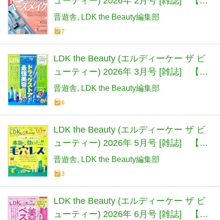
ューティー) 2026年 2月号 [雑誌] 【特
集】ホントに使える！ 最新ベースメイ
晋遊舎
LDK the Beauty編集部
ク
7
LDK the Beauty (エルディーケー ザ ビ
ューティー) 2026年 3月号 [雑誌] 【特
集】ドラッグストアですぐ買える最強
晋遊舎
LDK the Beauty編集部
美容アイテム180
6
LDK the Beauty (エルディーケー ザ ビ
ューティー) 2026年 5月号 [雑誌] 【特
集】毛穴レスアイテム 最新ベスト
晋遊舎
LDK the Beauty編集部
3
LDK the Beauty (エルディーケー ザ ビ
ューティー) 2026年 6月号 [雑誌] 【特