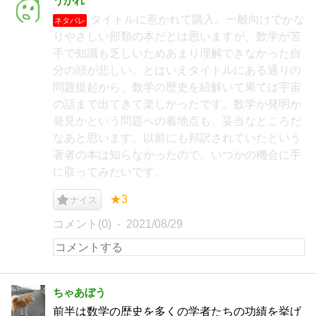
うかれ
タイトルに惹かれて購入。一般向けでかな
ネタバレ
りやさしい部類の本だとは思いますが、数学が苦
手で知識も乏しいためあまり理解できなかった自
分の頭が悲しい。とはいえタイトルにある通りの
問題提起から、数学の歴史を紐解いて果ては宇宙
の話まで出てきて楽しかったです。数学が発明か
発見かという問題への着地点も、妥当なところだ
なあと思います。以前にも邦訳されていたという
著者の本は知らなかったので、いつかの機会に手
に取ってみたいです。
★3
ナイス
コメント(0)
2021/08/29
ちゃあぼう
前半は数学の歴史を多くの学者たちの功績を挙げ