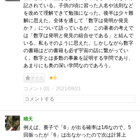
記されている。子供の頃に習った人名や法則など
を改めて理解できて勉強になった。後半は少々難
解に思えた。全体を通して「数字は発明か発見
か？」について語っているが、この著者の考えで
は「数字は発明と発見の組合せである」と結んで
いる。私もそのように思えた。しかしながら数字
の書籍はどの書籍も必ず宇宙の話に繋がってい
く。数字とは多数の事象を証明する学問であり、
あまりにも奥の深い学問なのであろう。
★6
ナイス
コメント(0)
2021/08/21
晴天
例えば、賽子で「6」が出る確率は1/6なので、5
回振ったが「6」は出なかったので次は計算上