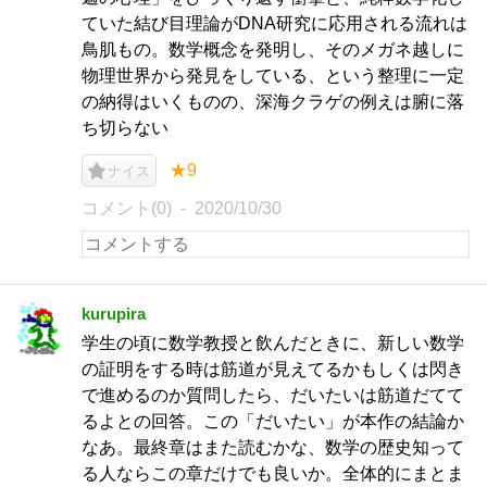
ていた結び目理論がDNA研究に応用される流れは
鳥肌もの。数学概念を発明し、そのメガネ越しに
物理世界から発見をしている、という整理に一定
の納得はいくものの、深海クラゲの例えは腑に落
ち切らない
★9
ナイス
コメント(0)
2020/10/30
kurupira
学生の頃に数学教授と飲んだときに、新しい数学
の証明をする時は筋道が見えてるかもしくは閃き
で進めるのか質問したら、だいたいは筋道だてて
るよとの回答。この「だいたい」が本作の結論か
なあ。最終章はまた読むかな、数学の歴史知って
る人ならこの章だけでも良いか。全体的にまとま