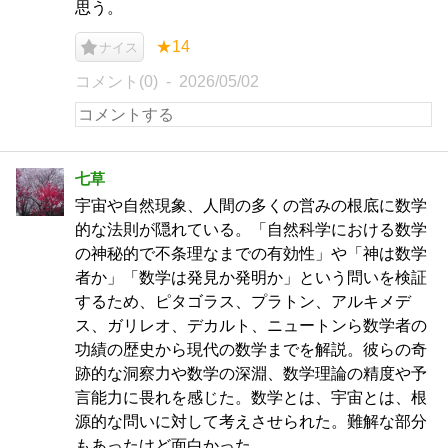
思う。
★14
ナイス
コメント(0)
2026/05/02
七草
宇宙や自然現象、人間の多くの営みの根底に数学
的な法則が隠れている。「自然科学における数学
の神秘的で不条理なまでの有効性」や「神は数学
者か」「数学は発見か発明か」という問いを検証
するため、ピタゴラス、プラトン、アルキメデ
ス、ガリレオ、デカルト、ニュートンら数学者の
功績の歴史から現代の数学までを解説。彼らの奇
跡的な洞察力や数学の深淵、数学理論の精度や予
言能力に畏れを感じた。数学とは、宇宙とは、根
源的な問いに対して考えさせられた。難解な部分
もあったけど面白かった。