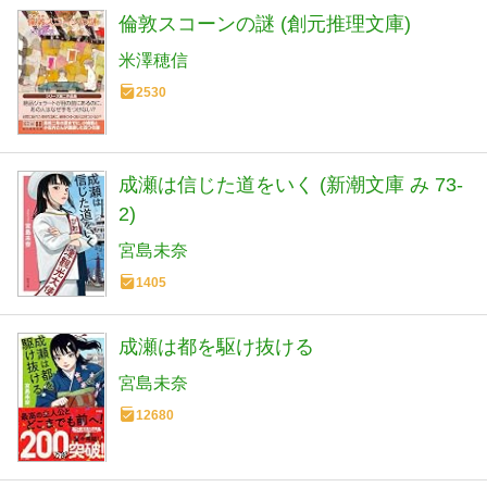
倫敦スコーンの謎 (創元推理文庫)
米澤穂信
2530
成瀬は信じた道をいく (新潮文庫 み 73-
2)
宮島未奈
1405
成瀬は都を駆け抜ける
宮島未奈
12680