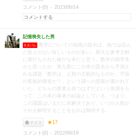
コメント(0)
2023/06/14
記憶喪失した男
数学についての知識の提示は、他では読ん
ネタバレ
だ覚えのない珍しいものが多い。膨大な参考文献
に裏打ちされた確かな本だと思う。数学の雑学本
かと思ったが、第九章にこの本の題名から予測さ
れる課題「数学は、人類の主観的なものか、宇宙
の客観的構造か？」という謎への思索が書かれて
いた。どちらの要素も持つはずだという推測をも
って、この本の著者の結論としている。つまり、
この議題はいまだに未解決であり、いつか人類が
それを解明することをおれは期待する。
★17
ナイス
コメント(0)
2022/06/19