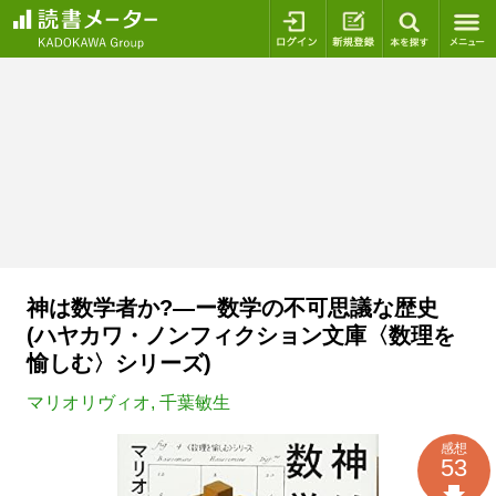
ログイン
新規登録
本を探
神は数学者か?―ー数学の不可思議な歴史
(ハヤカワ・ノンフィクション文庫〈数理を
愉しむ〉シリーズ)
マリオリヴィオ
,
千葉敏生
感想
53