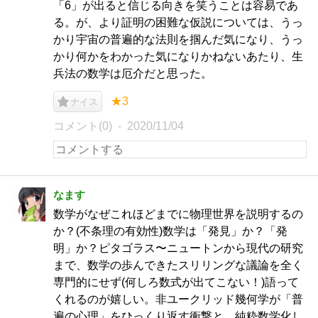
「6」が出ると信じる向きを笑うことは容易であ
る。が、より証明の困難な仮説については、うっ
かり宇宙の普遍的な法則を掴んだ気になり、うっ
かり何かをわかった気になりかねないあたり、生
兵法の数学は厄介だと思った。
★3
ナイス
コメント(0)
2020/11/04
なます
数学がなぜこれほどまでに物理世界を説明するの
か？(不条理の有効性)数学は「発見」か？「発
明」か？ピタゴラス〜ニュートンから現代の研究
まで、数学の歩んできたスリリングな議論を全く
専門的にせず(何しろ数式が出てこない！)語って
くれるのが嬉しい。非ユークリッド幾何学が「普
遍の心理」をひっくり返す衝撃と、純粋数学化し