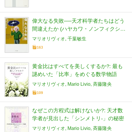
偉大なる失敗──天才科学者たちはどう
間違えたか (ハヤカワ・ノンフィクショ
ン文庫〈数理を愉しむ〉シリーズ)
マリオリヴィオ
千葉敏生
163
黄金比はすべてを美しくするか?: 最も
謎めいた「比率」をめぐる数学物語
マリオリヴィオ
Mario Livio
斉藤隆央
109
なぜこの方程式は解けないか?: 天才数
学者が見出した「シンメトリ-」の秘密
マリオリヴィオ
Mario Livio
斉藤隆央