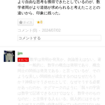
より自由な思考を獲得できたとしているのが、数
学者岡がより道徳が求められると考えたこととの
違いから、印象に残った。
★8
ナイス
コメント(0)
2024/07/02
jjm
数学は発明か発見か。勿論答えはない。著
ネタバレ
者は「一般的に、数学の概念は発明であり、概念
同士の関係は発見である」と言っているが、その
ような美しい関係性が成立するのはなぜだろう
か？神様がそうさせたとして、なぜそうする必要
があったのか。テグマークのように「我々の宇宙
は数学で記述できるだけではなく、数学そのもの
なのだ」と主張する人もいる。個人的にはそもそ
もなぜ？との問い自体が誤っているのではないか