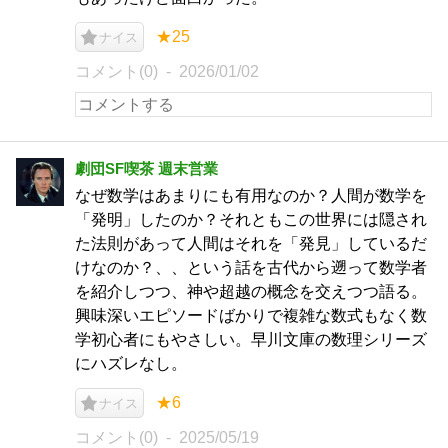
★25
ナイス
コメント(0)
2026/01/02
劇団SF喫茶 週末営業
なぜ数学はあまりにも有用なのか？人間が数学を
「発明」したのか？それともこの世界には隠され
た法則があって人間はそれを「発見」しているだ
けなのか？、、という話を古代から遡って数学者
を紹介しつつ、神や超越の概念を交えつつ語る。
興味深いエピソードばかりで複雑な数式もなく数
学初心者にもやさしい。早川文庫の数理シリーズ
にハズレなし。
★6
ナイス
コメント(0)
2025/05/19