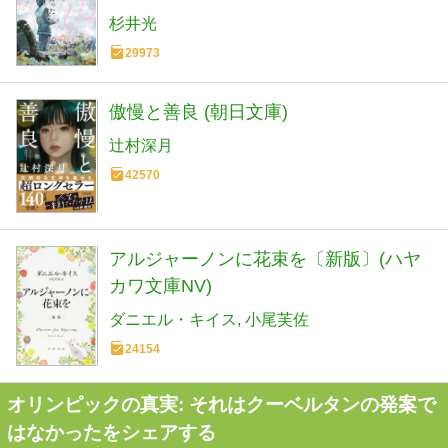
杉井光
29973
傲慢と善良 (朝日文庫)
辻村深月
42570
アルジャーノンに花束を〔新版〕(ハヤ
カワ文庫NV)
ダニエル・キイス
小尾芙佐
24154
オリンピックの真実: それはクーベルタンの発案で
はなかったをシェアする