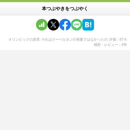
本つぶやきをつぶやく
オリンピックの真実: それはクーベルタンの発案ではなかった
の
評価
67
％
感想・レビュー
4
件