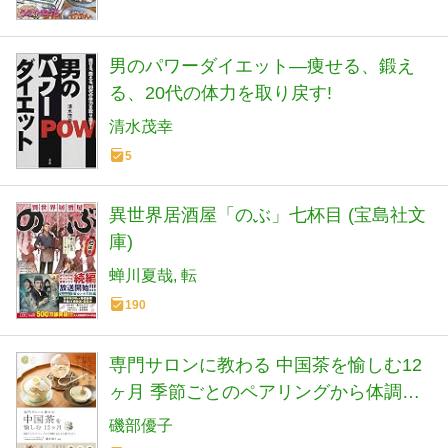
男のパワーダイエット―痩せる、鍛え
る、20代の体力を取り戻す!
清水茂幸
5
異世界居酒屋「のぶ」七杯目 (宝島社文
庫)
蝉川夏哉
転
190
専門サロンに教わる 中国茶を愉しむ12
ヶ月 季節ごとのペアリングから体調に
合わせた選び方まで (コツがわかる本!)
磯部優子