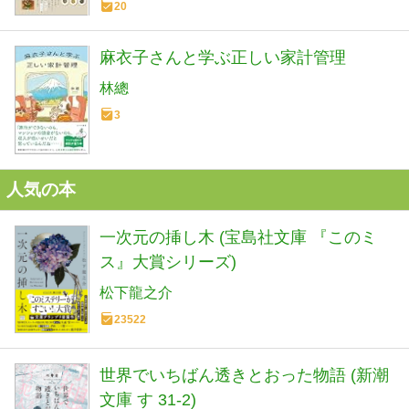
20
麻衣子さんと学ぶ正しい家計管理
林總
3
人気の本
一次元の挿し木 (宝島社文庫 『このミ
ス』大賞シリーズ)
松下龍之介
23522
世界でいちばん透きとおった物語 (新潮
文庫 す 31-2)