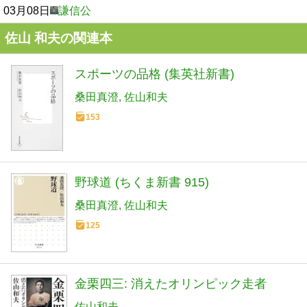
03月08日
謙信公
佐山 和夫の関連本
スポーツの品格 (集英社新書)
桑田真澄
佐山和夫
153
野球道 (ちくま新書 915)
桑田真澄
佐山和夫
125
金栗四三: 消えたオリンピック走者
佐山和夫