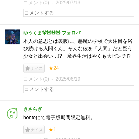
コメント(0)
2025/07/13
ゆうくま🐻🧸🧸🧸 フォロバ
本人の意思とは裏腹に、悪魔の学校で大注目を浴
び続ける入間くん。そんな彼を「人間」だと疑う
少女と出会い…!? 魔界生活はやくも大ピンチ!?
★24
ナイス
コメント(0)
2025/06/19
きさらぎ
hontoにて電子版期間限定無料。
★1
ナイス