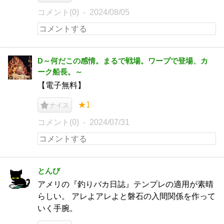
コメント(0)
2024/08/05
D～何だこの感情。まるで戦場。ワープで登場、カ
ーク船長。～
【電子無料】
★1
ナイス
コメント(0)
2024/07/31
とんび
アメリの『釣りバカ日誌』テンプレの適用が素晴
らしい。 アレよアレよと磐石の入間関係を作って
いく手腕。