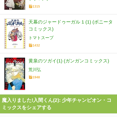
1315
天幕のジャードゥーガル 1 (1) (ボニータ
コミックス)
トマトスープ
1432
黄泉のツガイ(1) (ガンガンコミックス)
荒川弘
1948
魔入りました!入間くん(2): 少年チャンピオン・コ
ミックスをシェアする