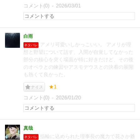
コメント(0)
2026/03/01
白雨
アメリ可愛いしかっこいい。 アメリが理
ネタバレ
想と野望について話す、入間が自覚してなかった
部分の核心を突く場面が特に好きだけど、その後
のオペラとの練習やアスモデウスとの決着の展開
も熱くて良かった。
★1
ナイス
コメント(0)
2026/01/20
真哉
指輪に込められた理事長の魔力で花さか爺
ネタバレ