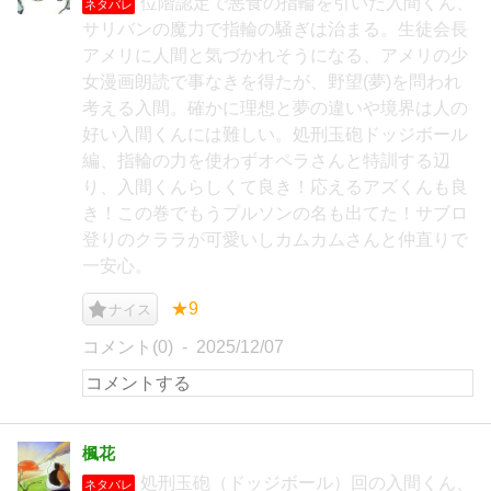
位階認定で悪食の指輪を引いた入間くん、
ネタバレ
サリバンの魔力で指輪の騒ぎは治まる。生徒会長
アメリに人間と気づかれそうになる、アメリの少
女漫画朗読で事なきを得たが、野望(夢)を問われ
考える入間。確かに理想と夢の違いや境界は人の
好い入間くんには難しい。処刑玉砲ドッジボール
編、指輪の力を使わずオペラさんと特訓する辺
り、入間くんらしくて良き！応えるアズくんも良
き！この巻でもうプルソンの名も出てた！サブロ
登りのクララが可愛いしカムカムさんと仲直りで
一安心。
★9
ナイス
コメント(0)
2025/12/07
楓花
処刑玉砲（ドッジボール）回の入間くん、
ネタバレ