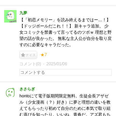
九夢
【「初恋メモリー」を読み終えるまではー…！】
【ドッジボールだこれ！！】 新キャラ追加。 少
女コミックを禁書って言ってるのツボｗ 理想と野
望の話が良かった。 無私な主人公が自分を取り戻
すのに必要なキャラだった。
★7
ナイス
コメント(0)
2025/01/06
きさらぎ
hontoにて電子版期間限定無料。生徒会長アザゼ
ル（少女漫画（？）好き）に夢と理想の違いを教
えてもらったり初めて自分のために本気で取り組
む喜びを知ったり。いいね、青春だ。アズ君もち