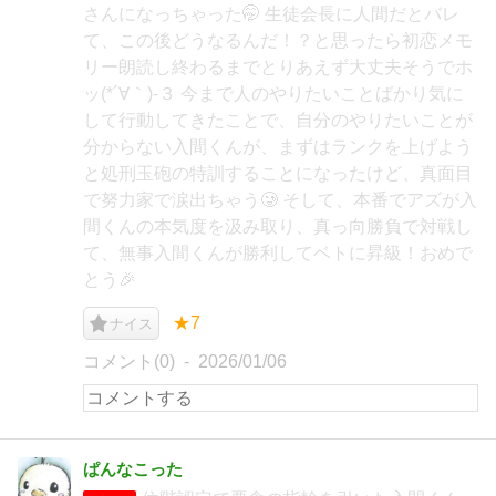
さんになっちゃった🤭 生徒会長に人間だとバレ
て、この後どうなるんだ！？と思ったら初恋メモ
リー朗読し終わるまでとりあえず大丈夫そうでホ
ッ(*´∀｀)-３ 今まで人のやりたいことばかり気に
して行動してきたことで、自分のやりたいことが
分からない入間くんが、まずはランクを上げよう
と処刑玉砲の特訓することになったけど、真面目
で努力家で涙出ちゃう🥲 そして、本番でアズが入
間くんの本気度を汲み取り、真っ向勝負で対戦し
て、無事入間くんが勝利してベトに昇級！おめで
とう🎉
★7
ナイス
コメント(0)
2026/01/06
ぱんなこった