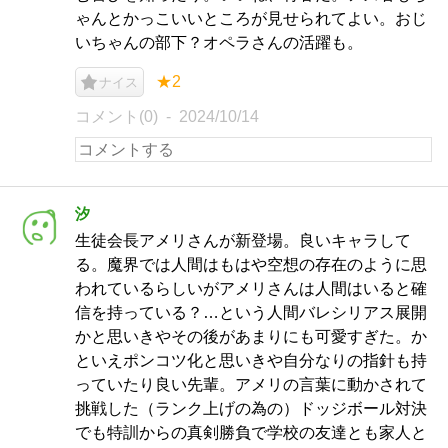
ゃんとかっこいいところが見せられてよい。おじ
いちゃんの部下？オペラさんの活躍も。
★2
ナイス
コメント(0)
2024/10/14
汐
生徒会長アメリさんが新登場。良いキャラして
る。魔界では人間はもはや空想の存在のように思
われているらしいがアメリさんは人間はいると確
信を持っている？…という人間バレシリアス展開
かと思いきやその後があまりにも可愛すぎた。か
といえポンコツ化と思いきや自分なりの指針も持
っていたり良い先輩。アメリの言葉に動かされて
挑戦した（ランク上げの為の）ドッジボール対決
でも特訓からの真剣勝負で学校の友達とも家人と