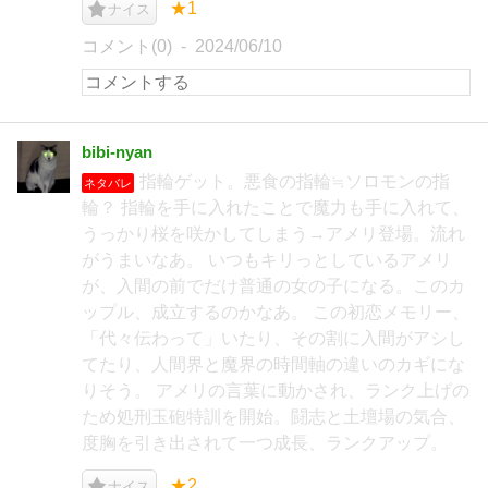
★1
ナイス
コメント(0)
2024/06/10
bibi‐nyan
指輪ゲット。悪食の指輪≒ソロモンの指
ネタバレ
輪？ 指輪を手に入れたことで魔力も手に入れて、
うっかり桜を咲かしてしまう→アメリ登場。流れ
がうまいなあ。 いつもキリっとしているアメリ
が、入間の前でだけ普通の女の子になる。このカ
ップル、成立するのかなあ。 この初恋メモリー、
「代々伝わって」いたり、その割に入間がアシし
てたり、人間界と魔界の時間軸の違いのカギにな
りそう。 アメリの言葉に動かされ、ランク上げの
ため処刑玉砲特訓を開始。闘志と土壇場の気合、
度胸を引き出されて一つ成長、ランクアップ。
★2
ナイス