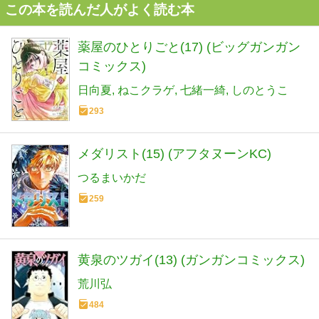
この本を読んだ人がよく読む本
薬屋のひとりごと(17) (ビッグガンガン
コミックス)
日向夏
ねこクラゲ
七緒一綺
しのとうこ
293
メダリスト(15) (アフタヌーンKC)
つるまいかだ
259
黄泉のツガイ(13) (ガンガンコミックス)
荒川弘
484