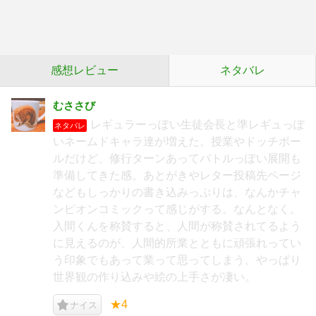
感想レビュー
ネタバレ
むささび
レギュラーっぽい生徒会長と準レギュっぽ
ネタバレ
いネームドキャラ達が増えた。授業やドッチボー
ルだけど、修行ターンあってバトルっぽい展開も
準備してきた感。あとがきやレター投稿先ページ
などもしっかりの書き込みっぷりは、なんかチャ
ンピオンコミックって感じがする。なんとなく。
入間くんを称賛すると、人間が称賛されてるよう
に見えるのが、人間的所業とともに頑張れってい
う印象でもあって業って思ってしまう。やっぱり
世界観の作り込みや絵の上手さが凄い。
★4
ナイス