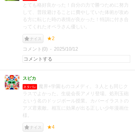
とても格好良かった！自分の力で勝つために努力
して、普段避けることに費やしていた体術が攻め
る方に転じた時の表情が良かった！特訓に付き合
ってくれたオペラさん優しい。
★2
ナイス
コメント(0)
2025/10/12
スピカ
魔界+学園ものコメディ。３人とも同じク
ネタバレ
ラスでよかった。生徒会長アメリ登場。処刑玉砲
という名のドッジボール授業。カバーイラストの
アズ君素敵。相互に効果が出る正しい少年漫画仕
様。
★4
ナイス