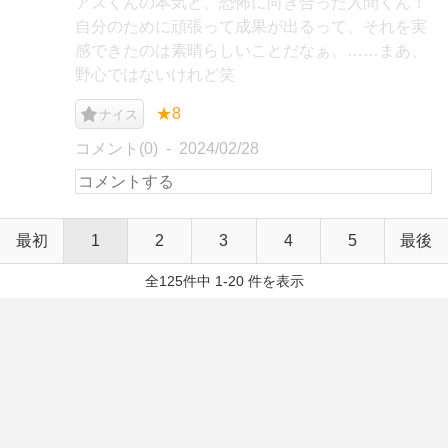
アズくんの本気と、恐怖に向き合った入間くん！
自分のために頑張って成果が出るって、それを実
感できたのは素晴らしいことだなぁ。……まあ、
野心ではないけれど笑
★8
ナイス
コメント(0)
2024/02/28
最初
1
2
3
4
5
最後
全125件中 1-20 件を表示