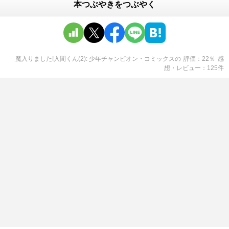
本つぶやきをつぶやく
魔入りました!入間くん(2): 少年チャンピオン・コミックス
の
評価
22
％
感
想・レビュー
125
件