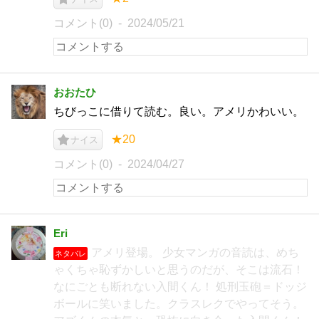
コメント(0)
2024/05/21
おおたひ
ちびっこに借りて読む。良い。アメリかわいい。
★20
ナイス
コメント(0)
2024/04/27
Eri
アメリ登場。 少女マンガの音読は、めち
ネタバレ
ゃくちゃ恥ずかしいと思うのだが、そこは流石！
なにごとも断れない入間くん！ 処刑玉砲＝ドッジ
ボールに笑いました。クラスレクでやってそう。