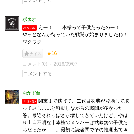
ポタオ
えー！！十本槍って子供だったのー！！！
ネタバレ
やっとなんか待っていた戦闘が始まりましたね！
ワクワク！
★16
ナイス
コメント(0)
2018/09/07
おかず台
関東まで逃げて、二代目羽柴が登場して取
ネタバレ
って返し……と移動しながらの戦闘が多かった
巻。最近それっぽさが増してきていたけど、やは
り出自不明な十本槍のメンバーは武蔵勢の子供た
ちだったか……。最初に読者間でその推測出てき