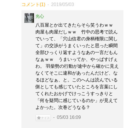
コメント(1)
2019/05/03
光心
八百屋とか出てきたらそら笑うわｗｗ
肉屋も肉屋だしｗｗ 竹中の思考で読ん
でいって、「穴山信君の身柄権限に関し
て」の交渉がうまくいったと思った瞬間
全部ひっくり返すようなあの一言だもん
なぁｗｗ うまいってか、やっぱすげぇ
わ。 羽柴勢の行動が途中から確かに見え
なくてそこに違和があったんだけど、な
るほどなぁ、と。このへんは読んでいる
側としても感じていたところを言葉にし
てくれたおかげでけっこうすっきりと
「何を疑問に感じているのか」が見えて
よかった。次巻どうなる？
05/03 16:09
ナイス