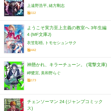
上遠野浩平
緒方剛志
112
ようこそ実力至上主義の教室へ 3年生編
4 (MF文庫J)
衣笠彰梧
トモセシュンサク
442
神懸かれ、キラーチューン。 (電撃文庫)
岬鷺宮
美和野らぐ
173
チェンソーマン 24 (ジャンプコミック
ス)