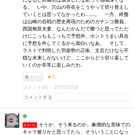
る。 いや、穴山の存在をこうやって切り替えし
ていくとは思ってなかったわ……。 一方、終盤
は山崎の合戦の歴史再現のためのガチンコ勝負、
西国無双夫妻、なんだかんだで勝つと思ってただ
けにこっちもこっちで予想外、ホントうまい具合
に予想を外してくるから面白いなあ。 そして、
ラストで判明した羽柴勢の正体、文言だけなら不
穏な未来しかないけど、ここからどう切り返して
いくのか非常に楽しみだわ。
★3
ナイス
コメント(0)
2017/10/18
帝
そうか、そう来るのか。象徴的な意味での
ネタバレ
キャラ被りかと思ってたら、そういうことになっ