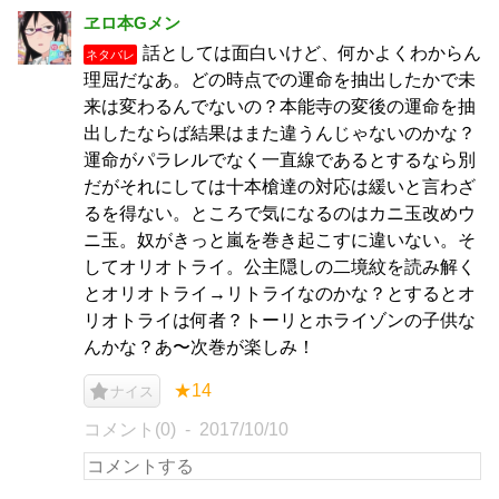
ヱロ本Gメン
話としては面白いけど、何かよくわからん
ネタバレ
理屈だなあ。どの時点での運命を抽出したかで未
来は変わるんでないの？本能寺の変後の運命を抽
出したならば結果はまた違うんじゃないのかな？
運命がパラレルでなく一直線であるとするなら別
だがそれにしては十本槍達の対応は緩いと言わざ
るを得ない。ところで気になるのはカニ玉改めウ
ニ玉。奴がきっと嵐を巻き起こすに違いない。そ
してオリオトライ。公主隠しの二境紋を読み解く
とオリオトライ→リトライなのかな？とするとオ
リオトライは何者？トーリとホライゾンの子供な
んかな？あ〜次巻が楽しみ！
★14
ナイス
コメント(0)
2017/10/10