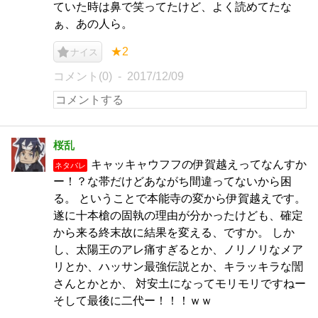
ていた時は鼻で笑ってたけど、よく読めてたな
ぁ、あの人ら。
★2
ナイス
コメント(0)
2017/12/09
桜乱
キャッキャウフフの伊賀越えってなんすか
ネタバレ
ー！？な帯だけどあながち間違ってないから困
る。 ということで本能寺の変から伊賀越えです。
遂に十本槍の固執の理由が分かったけども、確定
から来る終末故に結果を変える、ですか。 しか
し、太陽王のアレ痛すぎるとか、ノリノリなメア
リとか、ハッサン最強伝説とか、キラッキラな誾
さんとかとか、 対安土になってモリモリですねー
そして最後に二代ー！！！ｗｗ