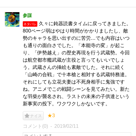
参謀
久々に鈍器読書タイムに戻ってきました。
ネタバレ
800ページ弱はやはり時間がかかりましたし、敵
勢のキャラを思い出すのに苦労…でも内容はいつ
も通りの面白さでした。「本能寺の変」が起こ
り、「伊勢越え」の歴史再現を行う武蔵勢。今回
は航空都市艦武蔵が主役と言ってもいいでしょ
う。武蔵さんの挿絵も素敵でした。それに続く
「山崎の合戦」で十本槍と相対する武蔵特務達。
それにしても立花夫妻は不死身相手に鬼強です
ね。アニメでこの戦闘シーンを見てみたい。新た
な羽柴が襲名され、ラストの未来の子供達という
新事実の投下。ワクワクしかないです。
★3
ナイス
コメント(0)
2019/02/11