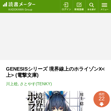
ログイン
新規登録
本を探
GENESISシリーズ 境界線上のホライゾンX<
上> (電撃文庫)
川上稔
,
さとやす(TENKY)
感想
22