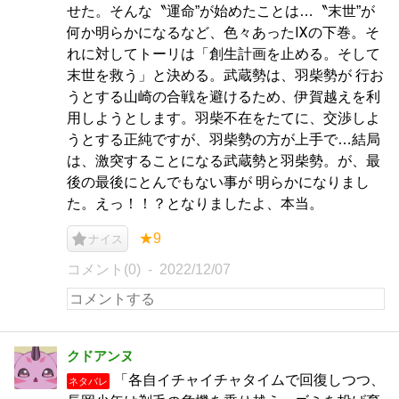
せた。そんな〝運命”が始めたことは…〝末世”が
何か明らかになるなど、色々あったⅨの下巻。そ
れに対してトーリは「創生計画を止める。そして
末世を救う」と決める。武蔵勢は、羽柴勢が 行お
うとする山崎の合戦を避けるため、伊賀越えを利
用しようとします。羽柴不在をたてに、交渉しよ
うとする正純ですが、羽柴勢の方が上手で…結局
は、激突することになる武蔵勢と羽柴勢。が、最
後の最後にとんでもない事が 明らかになりまし
た。えっ！！？となりましたよ、本当。
★9
ナイス
コメント(0)
2022/12/07
クドアンヌ
「各自イチャイチャタイムで回復しつつ、
ネタバレ