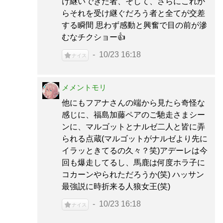
け継いできた者、そして、さらにこれか
らそれを受け継ぐだろう者と全てが交差
する瞬間 思わず感動と興奮で目の前が滲
むなチクショー👍
10/23 16:18
ナイス
メメントモリ
他にもフアナさんの端から見たら奇怪な
感じに、福島加藤ペアのご馳走さまシー
ンに、マルゴットとナルゼ二人と皆に弄
られる点蔵(マルゴットがナルゼより先に
イラッときてるの久々？笑)アデーレは今
回も爆走してるし、馬鹿は何度ホラ子に
コカーンやられただろうか(笑) ハッサン
最強説に時折来る人狼女王(笑)
10/23 16:18
ナイス