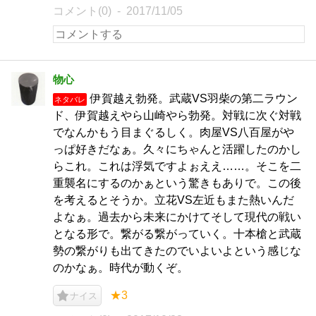
コメント(0)
2017/11/05
物心
伊賀越え勃発。武蔵VS羽柴の第二ラウン
ネタバレ
ド、伊賀越えやら山崎やら勃発。対戦に次ぐ対戦
でなんかもう目まぐるしく。肉屋VS八百屋がや
っぱ好きだなぁ。久々にちゃんと活躍したのかし
らこれ。これは浮気ですよぉええ……。そこを二
重襲名にするのかぁという驚きもありで。この後
を考えるとそうか。立花VS左近もまた熱いんだ
よなぁ。過去から未来にかけてそして現代の戦い
となる形で。繋がる繋がっていく。十本槍と武蔵
勢の繋がりも出てきたのでいよいよという感じな
のかなぁ。時代が動くぞ。
★3
ナイス