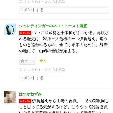
コメント(0)
2017/10/23
シュレディンガーのネコ・トースト装置
ついに武蔵勢と十本槍がぶつかる。再現さ
ネタバレ
れる歴史は、家康三大危機の一つ伊賀越え。追う
ものと追われるもの。全ては未来のために。終着
の地にて、山崎の合戦が始まる。
★8
ナイス
コメント(0)
2017/10/22
はつかねずみ
伊賀越えから山崎の合戦。 その都度同じ
ネタバレ
こと思ってる気がするけど、こうやって討論勝負
になると武蔵勢は成長したなあって感慨深くな