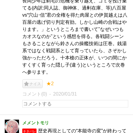
長岡少年は剃毛の危機を乗り越え、ゴミを投げ棄
てる(内訳:同人誌、御神体、過剰在庫、等)八百屋
vs“穴山･信”君の全権を得た肉屋との伊賀越えは八
百屋の逃げ切り判定有効。しかし山崎の合戦はや
ります。」というところまで書いて"なぜいつも
カオスなのか"という感想を得る。各戦闘シーン
もさることながら鈴さんの操艦技術は圧巻。銭湯
系ではなく戦闘系として育っていたら、さぞかし
強かっただろう。十本槍の正体が、いつの間にか
すくすく育った隠し子(違う)というところで次巻
へ参ります。
★2
ナイス
コメント(0)
2020/01/31
メメントモリ
歴史再現としての“本能寺の変”が終わって
ネタバレ