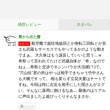
感想レビュー
ネタバレ
胃から出た蟹
航空艦で超信地旋回とか側転三回転とか安
ネタバレ
土も武蔵もサーカスでもやってるかのような動き
でまぁ。 大久保はもう謀反していいと思う…ｗ
奇祭って言われてたけど武蔵自体が「奇」なので
ねぇ…奇祭と交渉でネシンバラが大活躍(？)で。
"穴山信"君の所はやっぱ相手できちゃう竹中さん
も大概ですって。 相も変らず立花夫妻はチートで
すね。今回は特に左近を相手にした誾さんがエグ
い。そんなに器用に捌けるなあ… 最後のはリアル
に声出ましたよ超びっくりそんなまさか。
ナイス