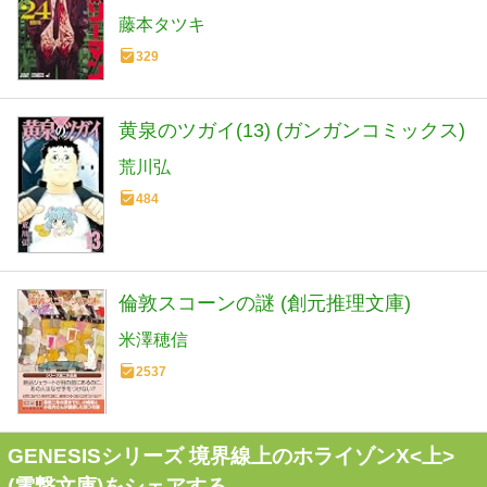
藤本タツキ
329
黄泉のツガイ(13) (ガンガンコミックス)
荒川弘
484
倫敦スコーンの謎 (創元推理文庫)
米澤穂信
2537
GENESISシリーズ 境界線上のホライゾンX<上>
(電撃文庫)をシェアする