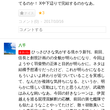
てるのか！ X中下辺りで完結するのかなあ。
★3
ナイス
コメント(0)
2017/10/16
八千
ひっさびさな気がする境ホラ新刊。前回、
ネタバレ
信長と創世計画のの全貌が明らかになり、今回は
ようやく羽柴勢の正体と目的が明らかに。ネタは
結構予想通りだったけど、これが明らかになると
もういよいよ終わりが近づいていることを実感し
て、なんだか複雑な気持ちになる。というか、明
らかに怪しい言動はしてたと思うんだが、武蔵勢
はみんな鈍いなあ。今回の好きなシーンは、伊賀
越えを巡る屁理屈解釈の応酬。前回の第七艦隊で
も似たようなことやってたけど、散々胡散臭いこ