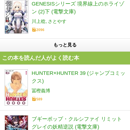
GENESISシリーズ 境界線上のホライゾ
ン (2)下 (電撃文庫)
川上稔
さとやす
2096
もっと見る
この本を読んだ人がよく読む本
HUNTER×HUNTER 39 (ジャンプコミッ
クス)
冨樫義博
589
ブギーポップ・クルシファイ リミット
グレイの妖精逆説 (電撃文庫)