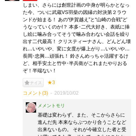
しまい、さらには創世計画の中身が明らかとなっ
た今、ついに武蔵VS羽柴の因縁の対決第２ラウ
ンドが始まる！ あの“伊賀越え”と“山崎の合戦”ど
うなっていくのか!？ 本多･二代大好き、表紙に挿
し絵に噛み合ってそうで噛み合わない会話を繰り
出す二代最高！ クリスティーナさん、どんどん壊
れ…いやいや、変に女度が爆上がり…いやいや…
長岡･忠興…頑張れ！ 鈴さんめっちゃ活躍するけ
ど、相手安土と竹中･半兵衛がこれまたやりおる
ぞ！半端ない！
★3
ナイス
コメント(3)
2019/10/02
メメントモリ
基礎は変わらず、また、そこからさらに
進んだ先 本来ならぶつかり合うことなど
出来ないもの。 それが今確立した者と受