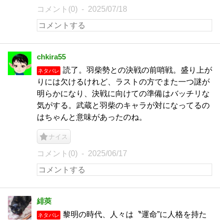
コメント(0)
2025/07/18
chkira55
読了。羽柴勢との決戦の前哨戦。盛り上が
ネタバレ
りには欠けるけれど、ラストの方でまた一つ謎が
明らかになり、決戦に向けての準備はバッチリな
気がする。武蔵と羽柴のキャラが対になってるの
はちゃんと意味があったのね。
ナイス
コメント(0)
2025/06/17
緋莢
黎明の時代、人々は〝運命”に人格を持た
ネタバレ