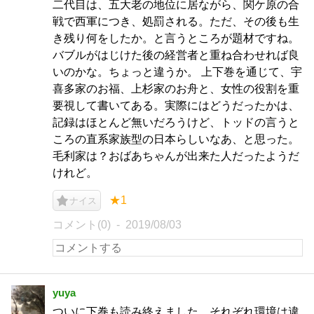
二代目は、五大老の地位に居ながら、関ケ原の合
戦で西軍につき、処罰される。ただ、その後も生
き残り何をしたか。と言うところが題材ですね。
バブルがはじけた後の経営者と重ね合わせれば良
いのかな。ちょっと違うか。 上下巻を通じて、宇
喜多家のお福、上杉家のお舟と、女性の役割を重
要視して書いてある。実際にはどうだったかは、
記録はほとんど無いだろうけど、トッドの言うと
ころの直系家族型の日本らしいなあ、と思った。
毛利家は？おばあちゃんが出来た人だったようだ
けれど。
★1
ナイス
コメント(0)
2019/08/03
yuya
ついに下巻も読み終えました。それぞれ環境は違