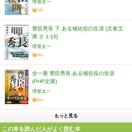
堺屋太一
776
豊臣秀長 下 ある補佐役の生涯 (文春文
庫 さ 1-15)
堺屋太一
651
全一冊 豊臣秀長 ある補佐役の生涯
(PHP文庫)
堺屋太一
414
もっと見る
この本を読んだ人がよく読む本