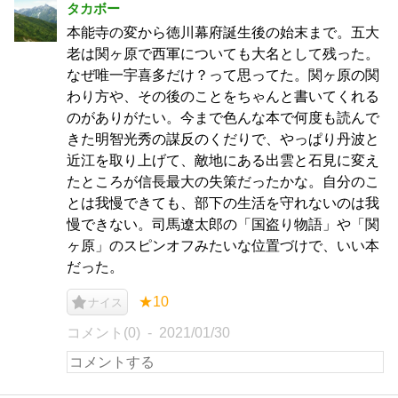
タカボー
本能寺の変から徳川幕府誕生後の始末まで。五大
老は関ヶ原で西軍についても大名として残った。
なぜ唯一宇喜多だけ？って思ってた。関ヶ原の関
わり方や、その後のことをちゃんと書いてくれる
のがありがたい。今まで色んな本で何度も読んで
きた明智光秀の謀反のくだりで、やっぱり丹波と
近江を取り上げて、敵地にある出雲と石見に変え
たところが信長最大の失策だったかな。自分のこ
とは我慢できても、部下の生活を守れないのは我
慢できない。司馬遼太郎の「国盗り物語」や「関
ヶ原」のスピンオフみたいな位置づけで、いい本
だった。
★10
ナイス
コメント(0)
2021/01/30