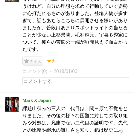
うけれど、自分の理想を求めて行動していく姿勢
に心打たれるものがありました。登場人物が多す
ぎて、話もあちらこちらに展開させる嫌いがあり
ましたが、普段はあまりスポットライトの当たる
ことが少ない上杉景勝、毛利輝元、宇喜多秀家に
ついて、彼らの苦悩の一端が垣間見えて面白かっ
たです。
★6
ナイス
コメント(0)
2018/01/03
Mark X Japan
課題山積みの三人の二代目は、関ヶ原で不覚をと
りました。その後の様々な困難に対しての取り組
みや対処は、凡庸でない二代目の証明です。先代
との比較や継承の難しさを知り、範は歴史にあ