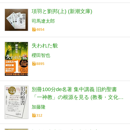
項羽と劉邦(上) (新潮文庫)
司馬遼太郎
4654
失われた貌
櫻田智也
8895
別冊100分de名著 集中講義 旧約聖書
「一神教」の根源を見る (教養・文化シ
リーズ)
加藤隆
312