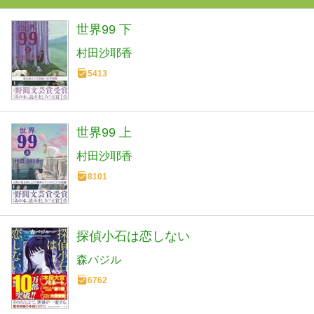
世界99 下
村田沙耶香
5413
世界99 上
村田沙耶香
8101
探偵小石は恋しない
森バジル
6762