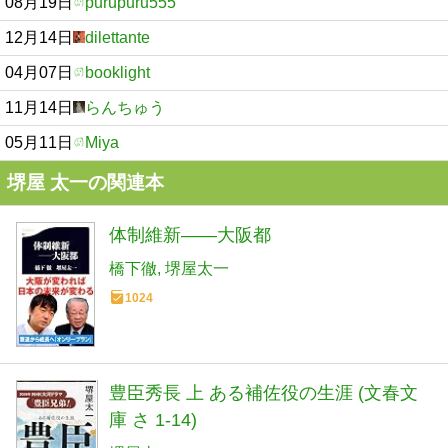
08月19日
purupuru555
12月14日
dilettante
04月07日
booklight
11月14日
らんちゅう
05月11日
Miya
堺屋 太一の関連本
体制維新――大阪都
橋下徹
堺屋太一
1024
豊臣秀長 上 ある補佐役の生涯 (文春文
庫 さ 1-14)