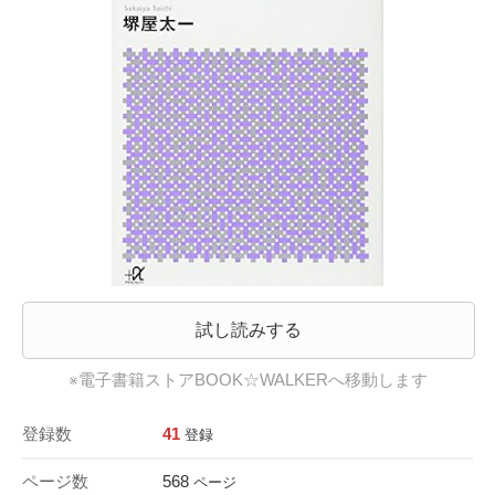
試し読みする
※電子書籍ストアBOOK☆WALKERへ移動します
登録数
41
登録
ページ数
568
ページ