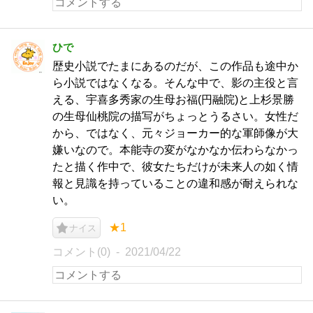
ひで
歴史小説でたまにあるのだが、この作品も途中か
ら小説ではなくなる。そんな中で、影の主役と言
える、宇喜多秀家の生母お福(円融院)と上杉景勝
の生母仙桃院の描写がちょっとうるさい。女性だ
から、ではなく、元々ジョーカー的な軍師像が大
嫌いなので。本能寺の変がなかなか伝わらなかっ
たと描く作中で、彼女たちだけが未来人の如く情
報と見識を持っていることの違和感が耐えられな
い。
★1
ナイス
コメント(0)
2021/04/22