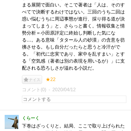
まる展開で面白い。そこで著者は「人は、そのす
べてで決断するわけではない。三回のうち二回は
惑い悩むうちに周辺事態が進行、採り得る道が決
まってしまう」と、さらっと書く。情報収集と情
勢分析＝小田原評定に終始し判断した気にな
る…。ある意味「タタール人の砂漠」の含意を彷
彿させる。もし自分だったらと思うと冷汗がで
る。「初代に忠実であり、家中を乱すまい」とす
る「空気感（著者は別の表現を用いるが）」に支
配される恐ろしさが溢れる小説だ。
★22
ナイス
コメント(0)
2020/04/12
くらーく
下巻はざっくりと。結局、ここで取り上げられた