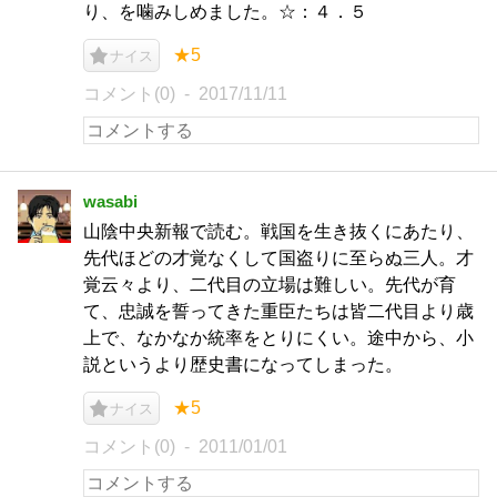
り、を噛みしめました。☆：４．５
★5
ナイス
コメント(0)
2017/11/11
wasabi
山陰中央新報で読む。戦国を生き抜くにあたり、
先代ほどの才覚なくして国盗りに至らぬ三人。才
覚云々より、二代目の立場は難しい。先代が育
て、忠誠を誓ってきた重臣たちは皆二代目より歳
上で、なかなか統率をとりにくい。途中から、小
説というより歴史書になってしまった。
★5
ナイス
コメント(0)
2011/01/01