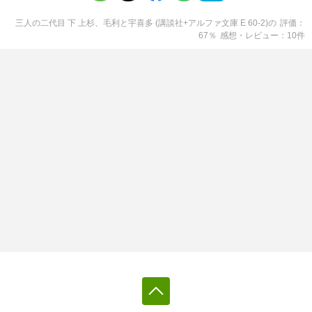
三人の二代目 下 上杉、毛利と宇喜多 (講談社+アルファ文庫 E 60-2)
の
評価
67
％
感想・レビュー
10
件