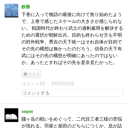
鉄善
下巻に入って物語の最後に向けて焦り始めたよう
で、上巻で感じたスケールの大きさが感じられな
い。 戦国時代が終わり武士の過剰雇用を解決する
ための選択が朝鮮出兵。目的も終わらせ方も不明
の対外戦争。秀吉の天下統一はそれ自体が目的で
その先の構想は無かったのだろう。信長の天下布
武にはその先の構想が明確にあったのではない
か。あったとすればその先を是非見たかった。
ナイス
コメント(0)
2020/10/16
sayan
賤ヶ岳の戦いをめぐって、二代目三者三様の苦悩
が現れる。羽柴と柴田のどちらにつくか、息が詰