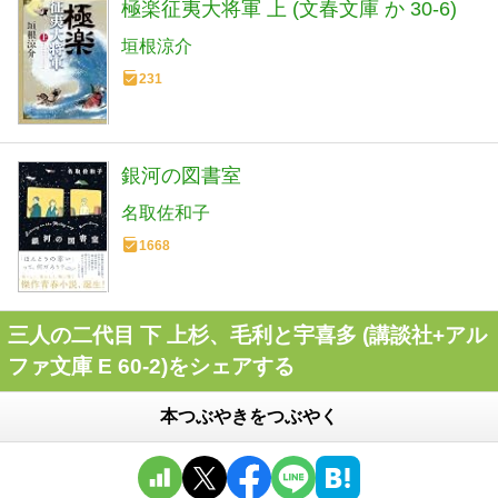
極楽征夷大将軍 上 (文春文庫 か 30-6)
垣根涼介
231
銀河の図書室
名取佐和子
1668
三人の二代目 下 上杉、毛利と宇喜多 (講談社+アル
ファ文庫 E 60-2)をシェアする
本つぶやきをつぶやく