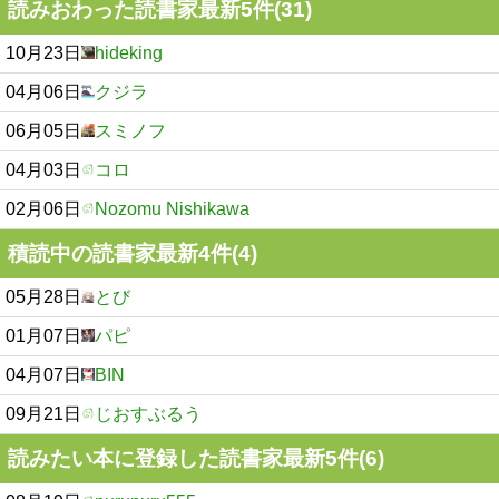
読みおわった読書家最新5件(31)
10月23日
hideking
04月06日
クジラ
06月05日
スミノフ
04月03日
コロ
02月06日
Nozomu Nishikawa
積読中の読書家最新4件(4)
05月28日
とび
01月07日
パピ
04月07日
BIN
09月21日
じおすぶるう
読みたい本に登録した読書家最新5件(6)