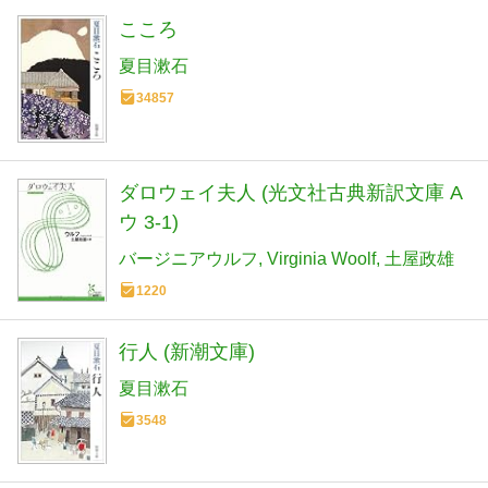
こころ
夏目漱石
34857
ダロウェイ夫人 (光文社古典新訳文庫 A
ウ 3-1)
バージニアウルフ
Virginia Woolf
土屋政雄
1220
行人 (新潮文庫)
夏目漱石
3548