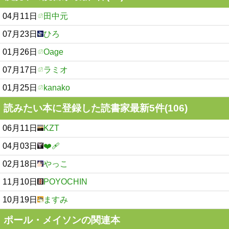
04月11日
田中元
07月23日
ひろ
01月26日
Oage
07月17日
ラミオ
01月25日
kanako
読みたい本に登録した読書家最新5件(106)
06月11日
KZT
04月03日
❤️‍🩹
02月18日
やっこ
11月10日
POYOCHIN
10月19日
ますみ
ポール・メイソンの関連本