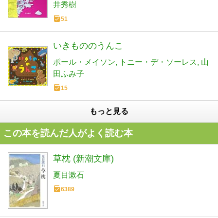
井秀樹
51
いきもののうんこ
ポール・メイソン
トニー・デ・ソーレス
山
田ふみ子
15
もっと見る
この本を読んだ人がよく読む本
草枕 (新潮文庫)
夏目漱石
6389