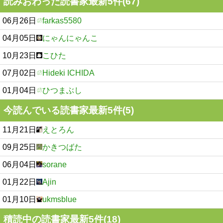
読みおわった読書家最新5件(67)
06月26日
farkas5580
04月05日
にゃんにゃんこ
10月23日
こひた
07月02日
Hideki ICHIDA
01月04日
ひつまぶし
今読んでいる読書家最新5件(5)
11月21日
えとろん
09月25日
かきつばた
06月04日
sorane
01月22日
Ajin
01月10日
ukmsblue
積読中の読書家最新5件(18)