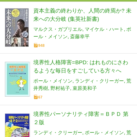
資本主義の終わりか、人間の終焉か? 未
来への大分岐 (集英社新書)
マルクス・ガブリエル
マイケル・ハート
ポ
ール・メイソン
斎藤幸平
948
境界性人格障害=BPD: はれものにさわ
るような毎日をすごしている方々へ
ポール・メイソン
ランディ・クリーガー
荒
井秀樹
野村祐子
束原美和子
67
境界性パーソナリティ障害＝ＢＰＤ 第
２版
ランディ・クリーガー
ポール・メイソン
荒