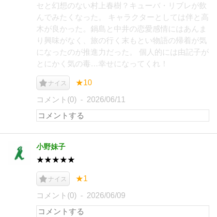
セと幻想のない村上春樹？キューバ・リブレが飲
んでみたくなった。 キャラクターとしては伴と高
木が良かった。鍋島と中井の恋愛感情にはあんま
り興味がなく、旅の行く末もとい物語の帰着が気
になったのが推進力だった。 個人的には由記子が
とにかく気の毒…幸せになってくれ！
★10
ナイス
コメント(0)
2026/06/11
小野妹子
★★★★★
★1
ナイス
コメント(0)
2026/06/09