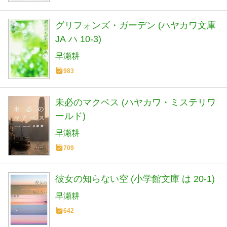
グリフォンズ・ガーデン (ハヤカワ文庫
JA ハ 10-3)
早瀬耕
983
未必のマクベス (ハヤカワ・ミステリワ
ールド)
早瀬耕
709
彼女の知らない空 (小学館文庫 は 20-1)
早瀬耕
642