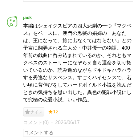
jack
本編はシェイクスピアの四大悲劇の一つ『マクベ
ス』をベースに、澳門の黒髪の娼婦の「あなた
は、王になって、旅に出なくてはならない」との
予言に翻弄される主人公・中井優一の物語。400
年前の戯曲に呑み込まれているのか、それともマ
クベスのストーリーになぞらえ自ら運命を切り拓
いているのか、読み進めながらドキドキハラハラ
する秀逸なサスペンス。すごくハイセンスで、若
い頃に背伸びをしてハードボイルド小説を読んだ
ときの気持ちを思い出した。異色の犯罪小説にし
て究極の恋愛小説。いい作品。
★12
ナイス
コメント(0)
2026/06/17