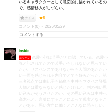
いるキャラクターとして意図的に描かれているの
で、感情移入がしづらい。
★9
ナイス
コメント(0)
2026/05/29
inside
恋愛小説は苦手だと自認している。恋愛小
ネタバレ
説と記されてたので苦手かもしれないと思ってい
たが、サスペンスでありながらも人間のあたたか
い一面を感じられる内容でとても好みだった。第
三者視点では由紀子も鍋島も中井もマクベス登場
人物とは重ならないと感じたけれど、判の強い思
い込みがそうさせたのか。その思い込みは中井へ
高木へと。言葉にすることによって現実となるこ
とがある、悪い方向に働くとこんなに恐ろしい。