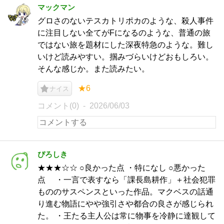
マックマン
グロさのないテスカトリポカのような、殺人事件
に注目しない全てがFになるのような、普通の旅
ではない旅を題材にした深夜特急のような。難し
いけど読みやすい。掴みづらいけどおもしろい。
そんな感じか。また読みたい。
★6
ナイス
コメント(0)
2026/06/03
ぴろしき
★★★☆☆ ○良かった点 ・特になし ○悪かった
点 ・一言で表すなら「課長島耕作」＋社会犯罪
もののサスペンスといった作品。マクベスの話通
り進む物語にやや強引さや都合の良さが感じられ
た。 ・王たる主人公は常に物事を冷静に達観して