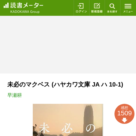
ログイン
新規登録
本を探
未必のマクベス (ハヤカワ文庫 JA ハ 10-1)
早瀬耕
感想
1509