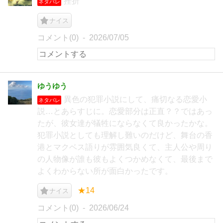
挫折
ネタバレ
ナイス
コメント(0)
2026/07/05
ゆうゆう
異色の犯罪小説にして、痛切なる恋愛小
ネタバレ
説…とあらすじに。恋愛部分は正直？？ではあっ
たが、彼女達が犠牲にならなくて良かったかな。
犯罪小説としても理解し難いのだけど、舞台の香
港とマクベス語りが雰囲気良くて、主人公や周り
の人物像が誰も彼もよくつかめなくて、最後まで
よくわからない所が面白かったです。
★14
ナイス
コメント(0)
2026/06/24