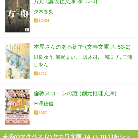
方舟 (講談社文庫 ゆ 10-3)
夕木春央
12424
本屋さんのある街で (文春文庫 ふ 53-2)
凪良ゆう
瀬尾まいこ
坂木司
一穂ミチ
三浦
しをん
2711
倫敦スコーンの謎 (創元推理文庫)
米澤穂信
2537
未必のマクベス (ハヤカワ文庫 JA ハ 10-1)をシェ