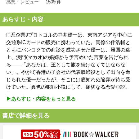
感想・レビュー
1509
件
あらすじ・内容
IT系企業Jプロトコルの中井優一は、東南アジアを中心に
交通系ICカードの販売に携わっていた。同僚の伴浩輔と
ともにバンコクでの商談を成功させた優一は、帰国の途
上、澳門(マカオ)の娼婦から予言めいた言葉を告げられ
る――「あなたは、王として旅を続けなくてはならな
い」。やがて香港の子会社の代表取締役として出向を命
じられた優一だったが、そこには底知れぬ陥穽が待ち受
けていた。異色の犯罪小説にして、痛切なる恋愛小説。
▶︎あらすじ・内容をもっと見る
書店で詳細を見る