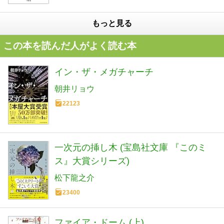
もっと見る
この本を読んだ人がよく読む本
イン・ザ・メガチャーチ
朝井リョウ
22123
一次元の挿し木 (宝島社文庫 『このミ
ス』大賞シリーズ)
松下龍之介
23400
ファイア・ドーム (上)