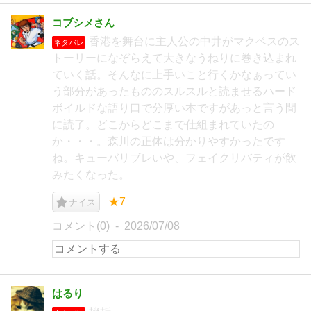
コブシメさん
香港を舞台に主人公の中井がマクベスのス
ネタバレ
トーリーになぞらえて大きなうねりに巻き込まれ
ていく話。そんなに上手いこと行くかなぁってい
う部分があったもののスルスルと読ませるハード
ボイルドな語り口で分厚い本ですがあっと言う間
に読了。どこからどこまで仕組まれていたの
か・・・。森川の正体は分かりやすかったです
ね。キューバリブレいや、フェイクリバティが飲
みたくなった。
★7
ナイス
コメント(0)
2026/07/08
はるり