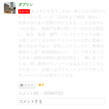
ダブリン
あらすじを見てこれは一体どんな小説なの
ネタバレ
だろうかと思ったが、読み終えて納得。確かに、
犯罪小説であり恋愛小説でもある。しかも双方レ
ベルが高い。新鋭IT企業が隠している巨大な陰謀
に、東京・香港・澳門・バンコクとアジアの国々
を股にかけて立ち向かうストーリーは常に緊張と
隣り合わせであり、非常にスリリングだ。料理や
風俗から漂う異国情緒もいい。そして何と言って
も中井と鍋島の関係の描写が切なく、胸に迫って
くる。特に最後のワンシーンは込み上げてくるも
のがあった。読後にはダイエットコークで作った
キューバリブレが飲みたくなる。
★8
ナイス
コメント(0)
2026/07/22