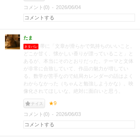
コメント(0)
2026/06/04
たま
帯に「文章が滑らかで気持ちのいいこと。
ネタバレ
どこか甘く、懐かしい香りが漂っていること」と
あるが、本当にそのとおりだった。テーマと文体
が非常に合致していて、作品の魅力が増してい
る。数学が苦手なので結局カレンダーの話はよく
わからなかった（ちゃんと勉強しようかな）。映
像化されてほしいな。絶対に面白いと思う。
★9
ナイス
コメント(0)
2026/06/03