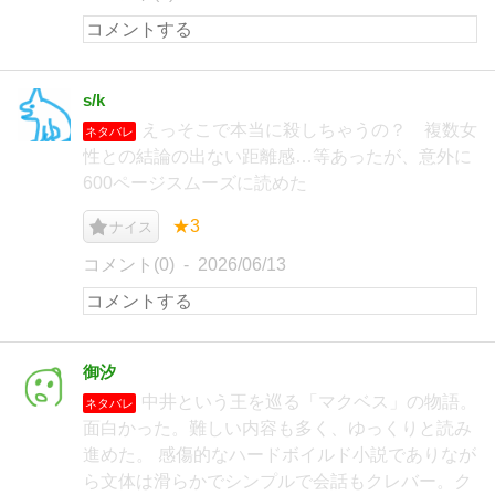
s/k
えっそこで本当に殺しちゃうの？ 複数女
ネタバレ
性との結論の出ない距離感…等あったが、意外に
600ページスムーズに読めた
★3
ナイス
コメント(0)
2026/06/13
御汐
中井という王を巡る「マクベス」の物語。
ネタバレ
面白かった。難しい内容も多く、ゆっくりと読み
進めた。 感傷的なハードボイルド小説でありなが
ら文体は滑らかでシンプルで会話もクレバー。ク