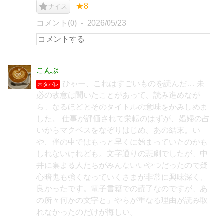
★8
ナイス
コメント(0)
2026/05/23
こんぶ
ひゃー、これはすごいものを読んだ… 未
ネタバレ
必の故意は聞いたことがあって、読み進めなが
ら、なるほどとそのタイトルの意味をかみしめま
した。 仕事が評価されて栄転のはずが、娼婦の占
いからマクベスをなぞりはじめ、あの結末。い
や、伴の中ではもっと早くに始まっていたのかも
しれないけれども。文字通りの悲劇でしたが、中
井に集まる人たちがみんないいやつだったので疑
心暗鬼も強くなっていくさまが非常に興味深く、
良かったです。電子書籍での読了なのですが、あ
の所々何かの文字と」やらが重なる理由が読み取
れなかったのだけが悔しい。