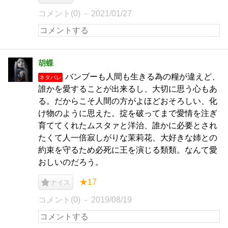
コメント(0)
2021/01/27
胡蝶
バンブーも人間も生きる為の糧が違えど、
ネタバレ
誰かを愛することが出来るし、大切に思う心もあ
る。だからこそ人間の方がよほどおそろしい、化
け物のように思えた。掟を破ってまで愛情を注ぎ
育ててくれたムスタァと洋治、誰かに必要とされ
たくて人一倍寂しがりな茉莉花、大好きな姉との
約束を守るため必死に王を演じる類類。なんて愛
おしいのだろう。
★17
ナイス
コメント(0)
2019/08/19