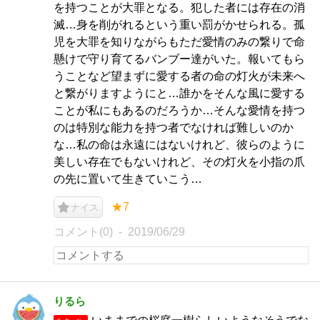
を持つことが大罪となる。犯した者には存在の消
滅…身を削がれるという重い罰がかせられる。孤
児を大罪を知りながらもただ愛情のみの繋りで命
懸けで守り育てるバンブー達がいた。報いてもら
うことなど望まずに愛する者の命の灯火が未来へ
と繋がりますようにと…誰かをそんな風に愛する
ことが私にもあるのだろうか…そんな愛情を持つ
のは特別な能力を持つ者でなければ難しいのか
な…私の命は永遠にはないけれど、彼らのように
美しい存在でもないけれど、その灯火を小指の爪
の先に置いて生きていこう…
★7
ナイス
コメント(0)
2019/06/29
りるら