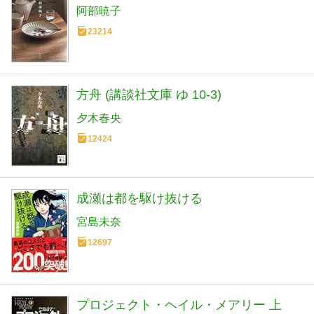
阿部暁子
23214
方舟 (講談社文庫 ゆ 10-3)
夕木春央
12424
成瀬は都を駆け抜ける
宮島未奈
12697
プロジェクト・ヘイル・メアリー 上