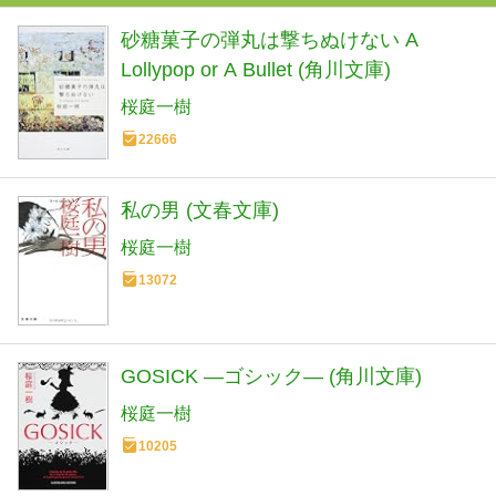
砂糖菓子の弾丸は撃ちぬけない A
Lollypop or A Bullet (角川文庫)
桜庭一樹
22666
私の男 (文春文庫)
桜庭一樹
13072
GOSICK ―ゴシック― (角川文庫)
桜庭一樹
10205