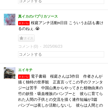
真イカのパプリカソース
桜庭アンチ活動n日目 こういうお話も書け
ネタバレ
るのねぇ‥😭
ナイス
コメント(0)
2025/06/23
エイキチ
電子書籍 桜庭さんは3作目 作者さんが
ネタバレ
描く独特の世界観 正直言ってこの手のファンタ
ジーは苦手 中国山奥からやってきた植物由来の
竹の妖怪・吸血種族のバンブーと 彼らに育てら
れた人間の子供との交流を描く連作短編が3篇
バンブーは夜しか活動しないし 彼らは人間との