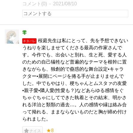
コメント(0)
2021/08/10
零
桜庭先生は私にとって、先を予想できない
ネタバレ
うねりを楽しませてくださる最高の作家さんで
す。今作でも、出会いと別れ、生と死、愛する人
のための自己犠牲など普遍的なテーマを根幹に置
きながらも、独創的で蠱惑的な舞台設定•キャラ
クター•展開にページを捲る手が止まりませんで
した。中でもやはり、梗ちゃんとムスタァの友愛
•親子愛•隣人愛(性愛も？)などあらゆる感情をぐ
ちゃぐちゃにしてできた執着とその結末、明かさ
れる洋治と類類の過去…。人の感情や縁は絡み合
って拗れる、ままならないものだと胸が締め付け
られました。
★8
ナイス