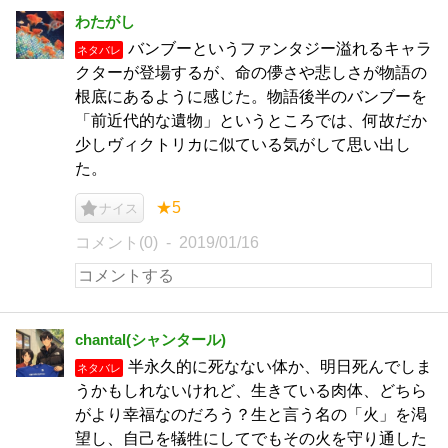
わたがし
バンブーというファンタジー溢れるキャラ
ネタバレ
クターが登場するが、命の儚さや悲しさが物語の
根底にあるように感じた。物語後半のバンブーを
「前近代的な遺物」というところでは、何故だか
少しヴィクトリカに似ている気がして思い出し
た。
★5
ナイス
コメント(0)
2019/01/16
chantal(シャンタール)
半永久的に死なない体か、明日死んでしま
ネタバレ
うかもしれないけれど、生きている肉体、どちら
がより幸福なのだろう？生と言う名の「火」を渇
望し、自己を犠牲にしてでもその火を守り通した