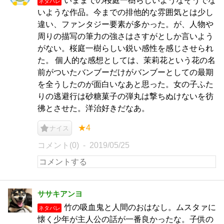
いままでの桜庭一樹らしいようなそうでな
ネタバレ
いような作品。今までの排他的な雰囲気とは少し
違い、ファンタジー要素が多かった。が、人物や
周りの描写の筆力の強さはさすがとしか言いよう
がない。桜庭一樹らしい鋭い感性を感じさせられ
た。 個人的な感想としては、茉莉花という花の名
前がついたバンブーだけがバンブーとしての最期
を全うしたのが面白いなあと思った。女の子ふた
りの逃避行は砂糖菓子の弾丸は撃ちぬけないを彷
彿とさせた。洋治好きだなあ。
★4
ナイス
コメント(0)
2019/05/25
ササキアンヨ
竹の吸血鬼と人間のおはなし。ムスタァに
ネタバレ
懐く少年が主人公の話が一番良かったな。子供の