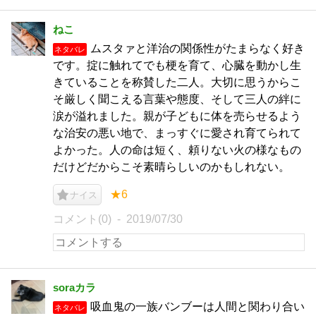
ねこ
ムスタァと洋治の関係性がたまらなく好き
ネタバレ
です。掟に触れてでも梗を育て、心臓を動かし生
きていることを称賛した二人。大切に思うからこ
そ厳しく聞こえる言葉や態度、そして三人の絆に
涙が溢れました。親が子どもに体を売らせるよう
な治安の悪い地で、まっすぐに愛され育てられて
よかった。人の命は短く、頼りない火の様なもの
だけどだからこそ素晴らしいのかもしれない。
★6
ナイス
コメント(0)
2019/07/30
soraカラ
吸血鬼の一族バンブーは人間と関わり合い
ネタバレ