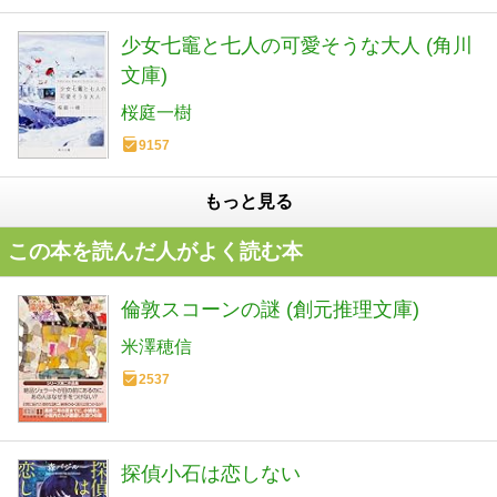
少女七竈と七人の可愛そうな大人 (角川
文庫)
桜庭一樹
9157
もっと見る
この本を読んだ人がよく読む本
倫敦スコーンの謎 (創元推理文庫)
米澤穂信
2537
探偵小石は恋しない