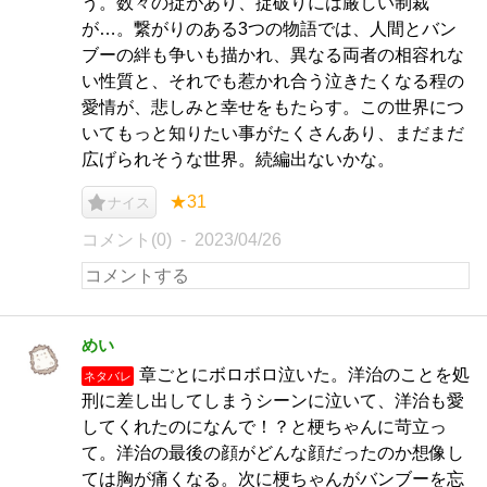
う。数々の掟があり、掟破りには厳しい制裁
が…。繋がりのある3つの物語では、人間とバン
ブーの絆も争いも描かれ、異なる両者の相容れな
い性質と、それでも惹かれ合う泣きたくなる程の
愛情が、悲しみと幸せをもたらす。この世界につ
いてもっと知りたい事がたくさんあり、まだまだ
広げられそうな世界。続編出ないかな。
★31
ナイス
コメント(0)
2023/04/26
めい
章ごとにボロボロ泣いた。洋治のことを処
ネタバレ
刑に差し出してしまうシーンに泣いて、洋治も愛
してくれたのになんで！？と梗ちゃんに苛立っ
て。洋治の最後の顔がどんな顔だったのか想像し
ては胸が痛くなる。次に梗ちゃんがバンブーを忘