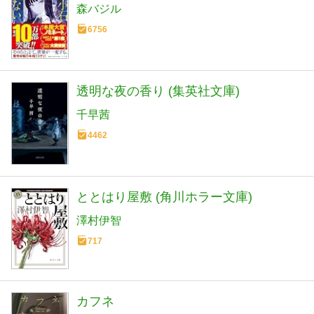
森バジル
6756
透明な夜の香り (集英社文庫)
千早茜
4462
ととはり屋敷 (角川ホラー文庫)
澤村伊智
717
カフネ