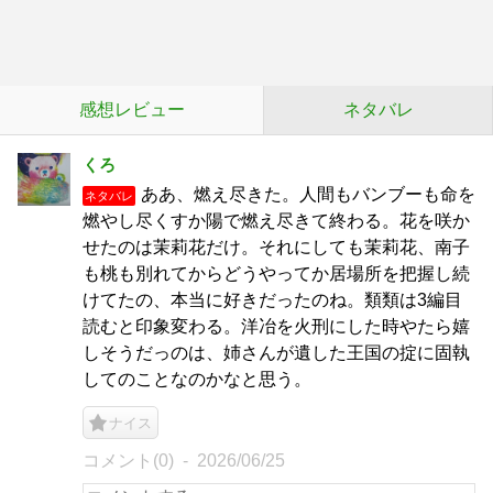
感想レビュー
ネタバレ
くろ
ああ、燃え尽きた。人間もバンブーも命を
ネタバレ
燃やし尽くすか陽で燃え尽きて終わる。花を咲か
せたのは茉莉花だけ。それにしても茉莉花、南子
も桃も別れてからどうやってか居場所を把握し続
けてたの、本当に好きだったのね。類類は3編目
読むと印象変わる。洋冶を火刑にした時やたら嬉
しそうだっのは、姉さんが遺した王国の掟に固執
してのことなのかなと思う。
ナイス
コメント(0)
2026/06/25