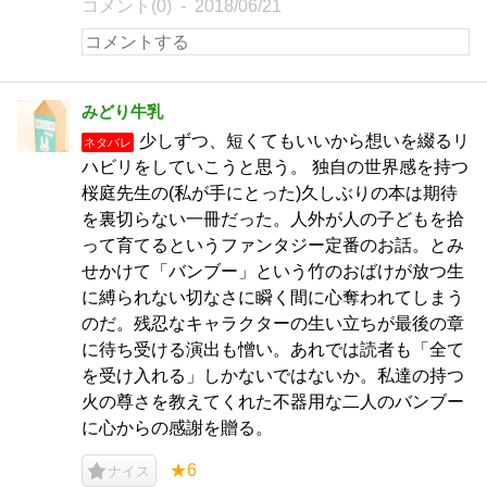
コメント(0)
2018/06/21
みどり牛乳
少しずつ、短くてもいいから想いを綴るリ
ネタバレ
ハビリをしていこうと思う。 独自の世界感を持つ
桜庭先生の(私が手にとった)久しぶりの本は期待
を裏切らない一冊だった。人外が人の子どもを拾
って育てるというファンタジー定番のお話。とみ
せかけて「バンブー」という竹のおばけが放つ生
に縛られない切なさに瞬く間に心奪われてしまう
のだ。残忍なキャラクターの生い立ちが最後の章
に待ち受ける演出も憎い。あれでは読者も「全て
を受け入れる」しかないではないか。私達の持つ
火の尊さを教えてくれた不器用な二人のバンブー
に心からの感謝を贈る。
★6
ナイス