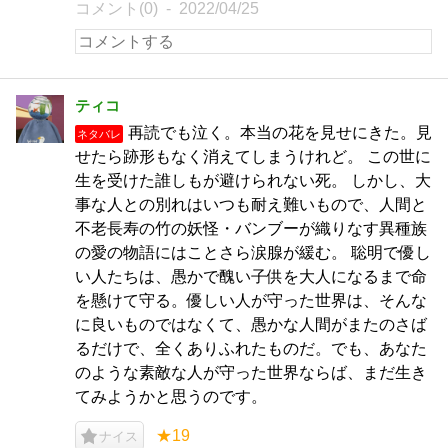
コメント(0)
2022/04/25
ティコ
再読でも泣く。本当の花を見せにきた。見
ネタバレ
せたら跡形もなく消えてしまうけれど。 この世に
生を受けた誰しもが避けられない死。 しかし、大
事な人との別れはいつも耐え難いもので、人間と
不老長寿の竹の妖怪・バンブーが織りなす異種族
の愛の物語にはことさら涙腺が緩む。 聡明で優し
い人たちは、愚かで醜い子供を大人になるまで命
を懸けて守る。優しい人が守った世界は、そんな
に良いものではなくて、愚かな人間がまたのさば
るだけで、全くありふれたものだ。でも、あなた
のような素敵な人が守った世界ならば、まだ生き
てみようかと思うのです。
★19
ナイス