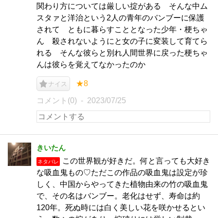
関わり方については厳しい掟がある そんな中ム
スタァと洋治という2人の青年のバンブーに保護
されて ともに暮らすこととなった少年・梗ちゃ
ん 殺されないようにと女の子に変装して育てら
れる そんな彼らと別れ人間世界に戻った梗ちゃ
んは彼らを覚えてなかったのか
★8
ナイス
コメント(0)
2023/07/25
きいたん
この世界観が好きだ。何と言っても大好き
ネタバレ
な吸血鬼もの♡ただこの作品の吸血鬼は設定が珍
しく、中国からやってきた植物由来の竹の吸血鬼
で、その名はバンブー。老化はせず、寿命は約
120年。死ぬ時には白く美しい花を咲かせるとい