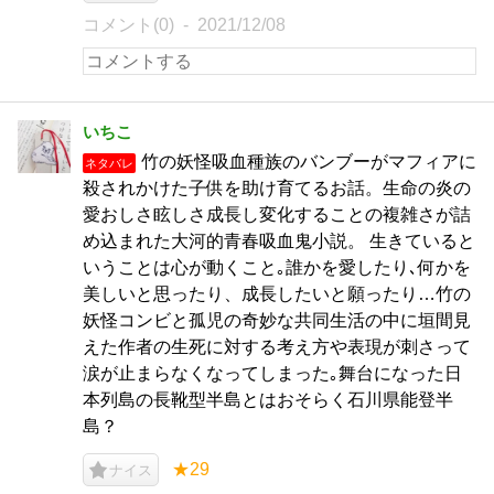
コメント(0)
2021/12/08
いちこ
竹の妖怪吸血種族のバンブーがマフィアに
ネタバレ
殺されかけた子供を助け育てるお話。生命の炎の
愛おしさ眩しさ成長し変化することの複雑さが詰
め込まれた大河的青春吸血鬼小説。 生きていると
いうことは心が動くこと｡誰かを愛したり､何かを
美しいと思ったり、成長したいと願ったり…竹の
妖怪コンビと孤児の奇妙な共同生活の中に垣間見
えた作者の生死に対する考え方や表現が刺さって
涙が止まらなくなってしまった｡舞台になった日
本列島の長靴型半島とはおそらく石川県能登半
島？
★29
ナイス