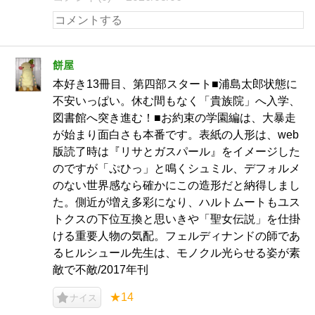
餅屋
本好き13冊目、第四部スタート■浦島太郎状態に
不安いっぱい。休む間もなく「貴族院」へ入学、
図書館へ突き進む！■お約束の学園編は、大暴走
が始まり面白さも本番です。表紙の人形は、web
版読了時は『リサとガスパール』をイメージした
のですが「ぷひっ」と鳴くシュミル、デフォルメ
のない世界感なら確かにこの造形だと納得しまし
た。側近が増え多彩になり、ハルトムートもユス
トクスの下位互換と思いきや「聖女伝説」を仕掛
ける重要人物の気配。フェルディナンドの師であ
るヒルシュール先生は、モノクル光らせる姿が素
敵で不敵/2017年刊
★14
ナイス