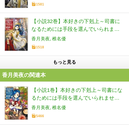
1581
【小説32巻】本好きの下剋上～司書に
なるためには手段を選んでいられませ
ん～第五部「女神の化身Ⅺ」
香月美夜
椎名優
1518
もっと見る
香月美夜の関連本
【小説1巻】本好きの下剋上～司書にな
るためには手段を選んでいられません
～第一部「兵士の娘1」
香月美夜
椎名優
5466