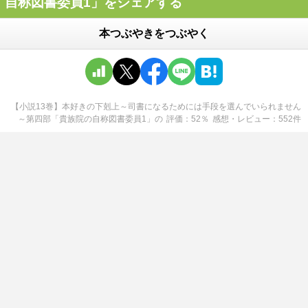
自称図書委員1」をシェアする
本つぶやきをつぶやく
【小説13巻】本好きの下剋上～司書になるためには手段を選んでいられません
～第四部「貴族院の自称図書委員1」
の
評価
52
％
感想・レビュー
552
件