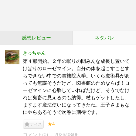
感想レビュー
ネタバレ
きっちゃん
第４部開始。２年の眠りの間みんな成長し置いて
けぼりのローゼマイン。自分の体を起こすことす
らできない中での貴族院入学。いくら魔術具があ
っても無謀そうだけど、図書館のためならば！ロ
ーゼマインに心酔していればだけど、そうでなけ
れば鬼畜に見えるのも納得。杖もゲットしたし、
ますます魔法使いになってきたね。王子さまもな
にやらあるそうで次巻に期待です。
★4
ナイス
コメント(0)
2026/08/06