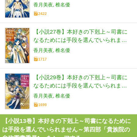
ん～第四部「貴族院の自称図書委員3」
香月美夜
椎名優
2422
【小説27巻】本好きの下剋上～司書に
なるためには手段を選んでいられませ
ん～第五部「女神の化身6」
香月美夜
椎名優
1717
【小説29巻】本好きの下剋上～司書に
なるためには手段を選んでいられませ
ん～第五部「女神の化身8」
香月美夜
椎名優
1699
【小説13巻】本好きの下剋上～司書になるために
は手段を選んでいられません～第四部「貴族院の