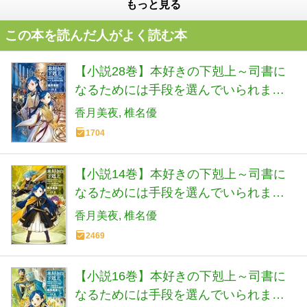
もっと見る
この本を読んだ人がよく読む本
【小説28巻】本好きの下剋上～司書に
なるためには手段を選んでいられませ
ん～第五部「女神の化身7」
香月美夜
椎名優
1704
【小説14巻】本好きの下剋上～司書に
なるためには手段を選んでいられませ
ん～第四部「貴族院の自称図書委員2」
香月美夜
椎名優
2469
【小説16巻】本好きの下剋上～司書に
なるためには手段を選んでいられませ