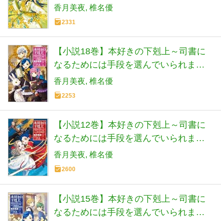
ん～第四部「貴族院の自称図書委員4」
香月美夜
椎名優
2331
【小説18巻】本好きの下剋上～司書に
なるためには手段を選んでいられませ
ん～第四部「貴族院の自称図書委員6」
香月美夜
椎名優
2253
【小説12巻】本好きの下剋上～司書に
なるためには手段を選んでいられませ
ん～第三部「領主の養女5」
香月美夜
椎名優
2600
【小説15巻】本好きの下剋上～司書に
なるためには手段を選んでいられませ