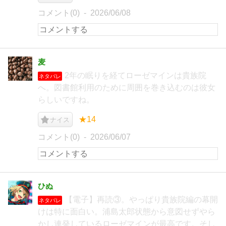
コメント(0)
2026/06/08
麦
2年の眠りを経てローゼマインは貴族院
ネタバレ
へ。図書館利用のために周囲を巻き込むのは彼女
らしいですね。
★14
ナイス
コメント(0)
2026/06/07
ひぬ
【電子】再読③。やっぱり貴族院編の幕開
ネタバレ
けは特に面白い。浦島太郎状態から意図せずやら
かし連発しているローゼマインが最高です。そし