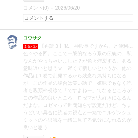
コメント(0)
2026/06/20
コウサク
【再読３】私、神殿長ですから。と便利に
ネタバレ
色々やる回。ここで一般的なろう系の伝統の、私
なんかやっちゃいました？が色々炸裂する。ある
意味遅いと思うｗ 遅くて新しいというか、他の
作品は１巻で乱発するから残念な気持ちになる
が、この作品の場合は笑い話で、嫌味でもなく読
者も親類枠視線で「ですよねー」てなるところが
この作品の良いところ。ロゼマが大好きになるん
だよな。ロゼマって世間知らず設定だけど、ちょ
うどいい具合に読者の視点と一緒でユルゲンシュ
ミットの不思議を一緒に見てる気分になれるのが
良いと思う