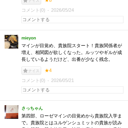
★8
ナイス
コメント(0)
2026/05/24
mieyon
マインが目覚め、貴族院スタート！貴族関係者が
増え、相関図が欲しくなった。ルッツやギルが成
長しているようだけど、出番が少なく残念。
★4
ナイス
コメント(0)
2026/05/21
さっちゃん
第四部、ローゼマインの目覚めから貴族院入学ま
で。貴族院とはユルゲンシュミットの貴族が読み