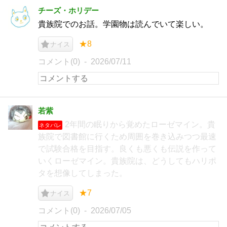
チーズ・ホリデー
貴族院でのお話。学園物は読んでいて楽しい。
★8
ナイス
コメント(0)
2026/07/11
若紫
2年間の眠りから覚めたローゼマイン。貴
ネタバレ
族院で図書館に行くため周囲を巻き込みつつ最速
で試験合格を目指す。良くも悪くも伝説を作って
いくローゼマイン。貴族院は、どうしてもハリポ
タを想像してしまった。
★7
ナイス
コメント(0)
2026/07/05