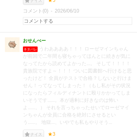
★5
ナイス
コメント(0)
2026/06/10
おせんべー
うわああああ！！！ ローゼマインちゃん
ネタバレ
が前回で二年間も寝ちゃってほんとに続きが気に
なってたから読めてよかった...。 そして！！！！
貴族院ですよ～！！！ ついに図書館へ行けると思
ったけど！ 全員がテストで合格？しないと行けま
せん！ってなってしまった！（もし私がその状況
になったらフィルディナントに殴りかかってしま
いそうです......。本が過剰に好きなのは怖い
よ......。） それを言っちゃったせいでローゼマイ
ンちゃんが全員に合格を絶対にさせるとい
う......。 地獄...、いやでも私もやりそう...
★3
ナイス