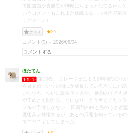
て図書館や貴族院が神殿にちょっと似てるかもと
いうコメントもこれまた伏線よな…（再読で気付
くパターン）
★21
ナイス
コメント(0)
2026/06/04
ほたてん
第13巻。 ユレーヴェによる2年間の眠りか
ネタバレ
ら目覚め、いつの間にか成長している周りに戸惑
いつつも、ついに貴族院へ入学。 他領の子ども達
や王族とも関わることになり、どう考えてもトラ
ブルの予感しかない。 図書館の白と黒のうさぎ型
魔術具が登場するが、あとの展開を知っているの
でニヤニヤしてしまった。