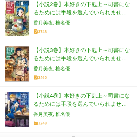
【小説2巻】本好きの下剋上～司書にな
るためには手段を選んでいられません
～第一部「兵士の娘2」
香月美夜
椎名優
3748
【小説3巻】本好きの下剋上～司書にな
るためには手段を選んでいられません
～第一部「兵士の娘3」
香月美夜
椎名優
3460
【小説4巻】本好きの下剋上～司書にな
るためには手段を選んでいられません
～第二部「神殿の巫女見習い1」
香月美夜
椎名優
3248