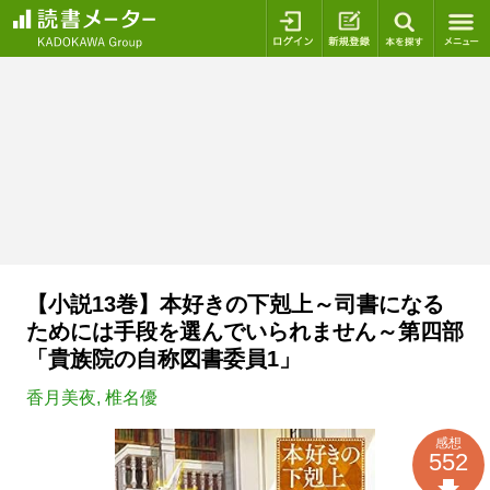
ログイン
新規登録
本を探
【小説13巻】本好きの下剋上～司書になる
ためには手段を選んでいられません～第四部
「貴族院の自称図書委員1」
香月美夜
,
椎名優
感想
552