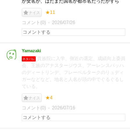
か女名か、はたまた国名か都市名だったかすら
★11
ナイス
コメント(0)
2026/07/26
Yamazaki
貴族院に入学、側近の選定、成績向上委員
ネタバレ
会、王族のアナスタージウス、アーレンスバッハ
のディートリンデ、フレーベルタークのリュディ
ガーなどなど。地名と人名が頭の中でぐるぐるし
ている。
★4
ナイス
コメント(0)
2026/07/16