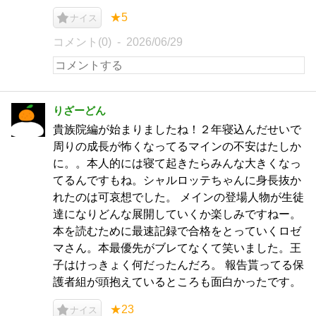
★5
ナイス
コメント(0)
2026/06/29
りざーどん
貴族院編が始まりましたね！２年寝込んだせいで
周りの成長が怖くなってるマインの不安はたしか
に。。本人的には寝て起きたらみんな大きくなっ
てるんですもね。シャルロッテちゃんに身長抜か
れたのは可哀想でした。 メインの登場人物が生徒
達になりどんな展開していくか楽しみですねー。
本を読むために最速記録で合格をとっていくロゼ
マさん。本最優先がブレてなくて笑いました。王
子はけっきょく何だったんだろ。 報告貰ってる保
護者組が頭抱えているところも面白かったです。
★23
ナイス