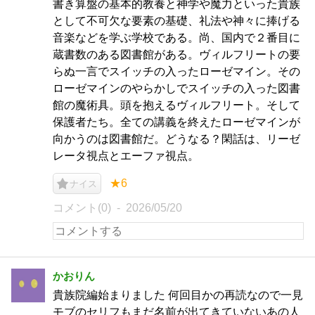
書き算盤の基本的教養と神学や魔力といった貴族
として不可欠な要素の基礎、礼法や神々に捧げる
音楽などを学ぶ学校である。尚、国内で２番目に
蔵書数のある図書館がある。ヴィルフリートの要
らぬ一言でスイッチの入ったローゼマイン。その
ローゼマインのやらかしでスイッチの入った図書
館の魔術具。頭を抱えるヴィルフリート。そして
保護者たち。全ての講義を終えたローゼマインが
向かうのは図書館だ。どうなる？閑話は、リーゼ
レータ視点とエーファ視点。
★6
ナイス
コメント(0)
2026/05/20
かおりん
貴族院編始まりました 何回目かの再読なので一見
モブのセリフもまだ名前が出てきていないあの人