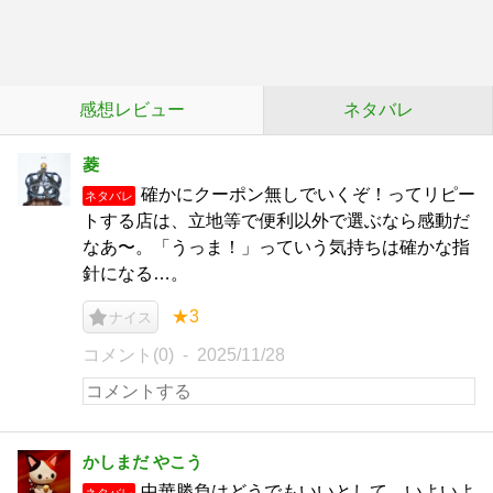
感想レビュー
ネタバレ
菱
確かにクーポン無しでいくぞ！ってリピー
ネタバレ
トする店は、立地等で便利以外で選ぶなら感動だ
なあ〜。「うっま！」っていう気持ちは確かな指
針になる…。
★3
ナイス
コメント(0)
2025/11/28
かしまだ やこう
中華勝負はどうでもいいとして、いよいよ
ネタバレ