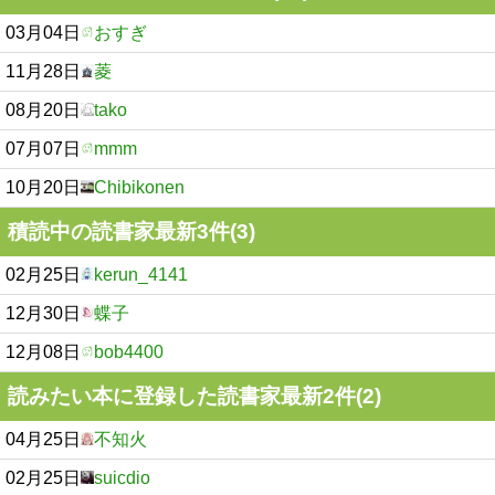
03月04日
おすぎ
11月28日
菱
08月20日
tako
07月07日
mmm
10月20日
Chibikonen
積読中の読書家最新3件(3)
02月25日
kerun_4141
12月30日
蝶子
12月08日
bob4400
読みたい本に登録した読書家最新2件(2)
04月25日
不知火
02月25日
suicdio