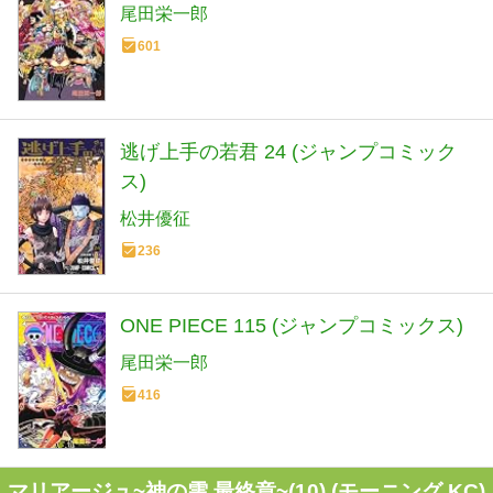
尾田栄一郎
601
逃げ上手の若君 24 (ジャンプコミック
ス)
松井優征
236
ONE PIECE 115 (ジャンプコミックス)
尾田栄一郎
416
マリアージュ~神の雫 最終章~(10) (モーニング KC)