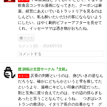
飲食店コンサル漫画になってきた。クーポンは麻
薬。経営にあえいでいるトラットリアを見るのは
しんどい。私も酔いたいだけの客にならないよう
にしたい。はやく劇的ビフォーアフターを見せて
くれ。イッセーママは憑き物がおちたね。
ナイス
コメント(0)
2024/07/19
想 詩拓@文芸サークル『文机』
仄香の判断というのは、身びいきの逆なん
ネタバレ
だろうな。確かにどちらかというと雫を推してた
というより、遠峰にキビしい印象の判定だった。
割と互角に渡り合えてたのは、その辺の揺らぎも
あったと言うことなんでしょうね。 つぎはレス
トランの救済か。イタリア長介の出番かな？ グ