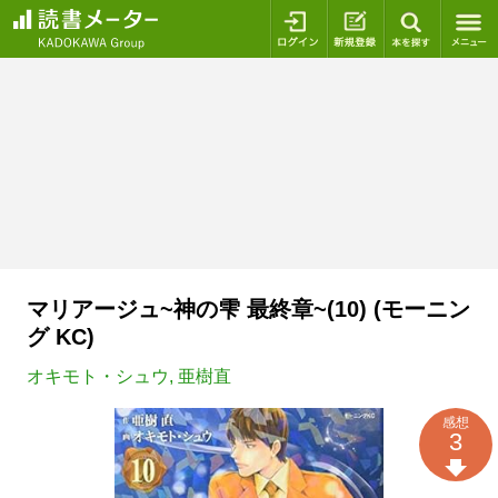
ログイン
新規登録
本を探
マリアージュ~神の雫 最終章~(10) (モーニン
グ KC)
オキモト・シュウ
,
亜樹直
感想
3