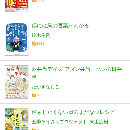
6772
僕には鳥の言葉がわかる
鈴木俊貴
5351
お弁当デイズ フダン弁当、ハレの日弁
当
たかぎなおこ
265
何もしたくない日のまだなつレシピ
五季そうさまプロジェクト
東山広樹