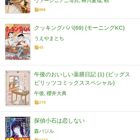
ヴァージニア二等兵
蝉川夏哉
転
968
クッキングパパ(69) (モーニングKC)
うえやまとち
45
午後のおいしい薬膳日記 (1) (ビッグス
ピリッツコミックススペシャル)
午後
櫻井大典
279
探偵小石は恋しない
森バジル