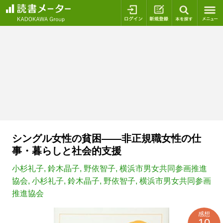
ログイン
新規登録
本を探
シングル女性の貧困――非正規職女性の仕
事・暮らしと社会的支援
小杉礼子
,
鈴木晶子
,
野依智子
,
横浜市男女共同参画推進
協会
,
小杉礼子
,
鈴木晶子
,
野依智子
,
横浜市男女共同参画
推進協会
感想
10