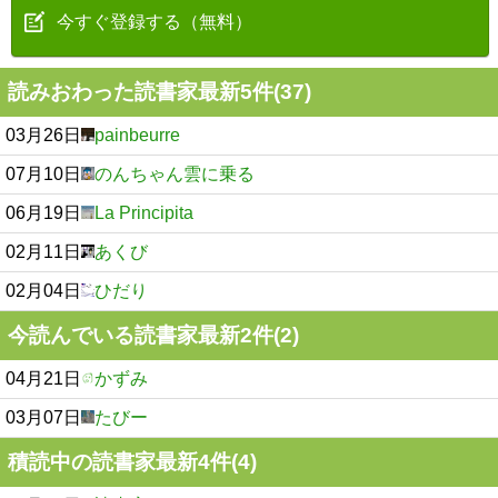
今すぐ登録する（無料）
読みおわった読書家最新5件(37)
03月26日
painbeurre
07月10日
のんちゃん雲に乗る
06月19日
La Principita
02月11日
あくび
02月04日
ひだり
今読んでいる読書家最新2件(2)
04月21日
かずみ
03月07日
たびー
積読中の読書家最新4件(4)