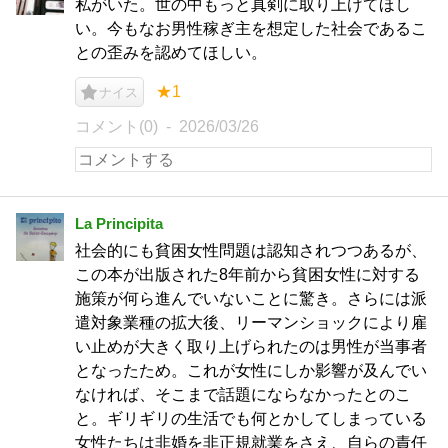
私がいた。世の中もっと真剣に取り上げてほし
い。今もなお男性稼ぎ主を想定した社会であるこ
との歪みを認めてほしい。
★1
ナイス
コメント(0)
2026/03/26
La Principita
社会的にも貧困女性問題は認知されつつあるが、
この本が出版された8年前から貧困女性に対する
施策が何ら進んでいないことに驚き。さらには派
遣対象業種の拡大後、リーマンショックにより雇
い止めが大きく取り上げられたのは男性が当事者
となったため。これが女性にしか影響が及んでい
なければ、そこまで話題にならなかったとのこ
と。ギリギリの生活でも何とかしてしまっている
女性たちは非婚を非正規就業をさえ、自らの責任