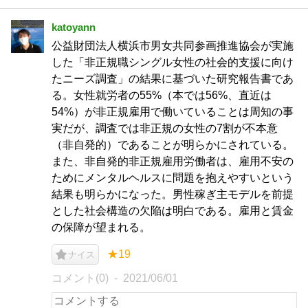
katoyann
公益財団法人横浜市男女共同参画推進協会が実施
した「非正規職シングル女性の社会的支援に向け
たニーズ調査」の結果に基づいた研究報告書であ
る。女性就労者の55%（本では56%、直近は
54%）が非正規雇用で働いていることは周知の事
実だが、調査では非正規の女性の7割が不本意
（非自発的）であることが明らかにされている。
また、非自発的非正規雇用労働者は、雇用不安の
ためにメンタルヘルスに問題を抱えやすいという
結果も明らかになった。男性稼ぎ主モデルを前提
とした社会構造の欠陥は明白である。雇用と賃金
の保障が望まれる。
★19
ナイス
コメント(0)
2021/06/01