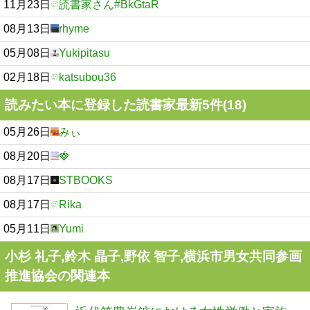
11月23日
読書家さん#BkGtaR
08月13日
rhyme
05月08日
Yukipitasu
02月18日
katsubou36
読みたい本に登録した読書家最新5件(18)
05月26日
みぃ
08月20日
🍓
08月17日
STBOOKS
08月17日
Rika
05月11日
Yumi
小杉 礼子,鈴木 晶子,野依 智子,横浜市男女共同参画
推進協会の関連本