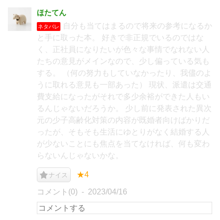
ほたてん
自分も当てはまるので将来の参考になるか
ネタバレ
と手に取った本。 好きで非正規でいるのではな
く、正社員になりたいが色々な事情でなれない人
たちの意見がメインなので、少し偏っている気も
する。 （何の努力もしていなかったり、我儘のよ
うに取れる意見も一部あった） 現状、派遣は交通
費支給になったがそれで多少余裕ができた人もい
るんじゃないだろうか。 少し前に発表された異次
元の少子高齢化対策の内容が既婚者向けばかりだ
ったが、そもそも生活にゆとりがなく結婚する人
が少ないことにも焦点を当てなければ、何も変わ
らないんじゃないかな。
★4
ナイス
コメント(0)
2023/04/16