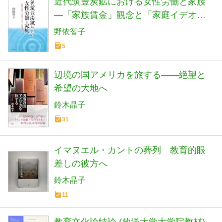
近代筑豊炭鉱における女性労働と家族
―「家族賃金」観念と「家庭イデオロ
ギー」の形成過程―
野依智子
5
辺境の国アメリカを旅する――絶望と
希望の大地へ
鈴木晶子
31
イマヌエル・カントの葬列 教育的眼
差しの彼方へ
鈴木晶子
11