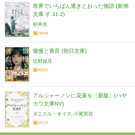
世界でいちばん透きとおった物語 (新潮
文庫 す 31-2)
杉井光
29949
傲慢と善良 (朝日文庫)
辻村深月
42511
アルジャーノンに花束を〔新版〕(ハヤ
カワ文庫NV)
ダニエル・キイス
小尾芙佐
24132