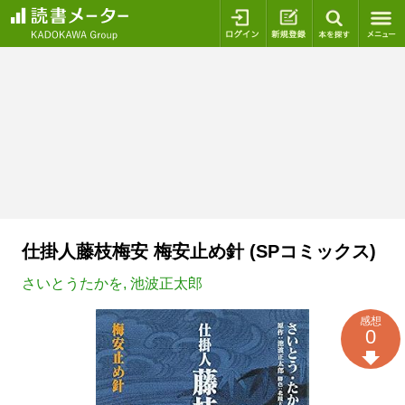
ログイン
新規登録
本を探
仕掛人藤枝梅安 梅安止め針 (SPコミックス)
さいとうたかを
,
池波正太郎
感想
0