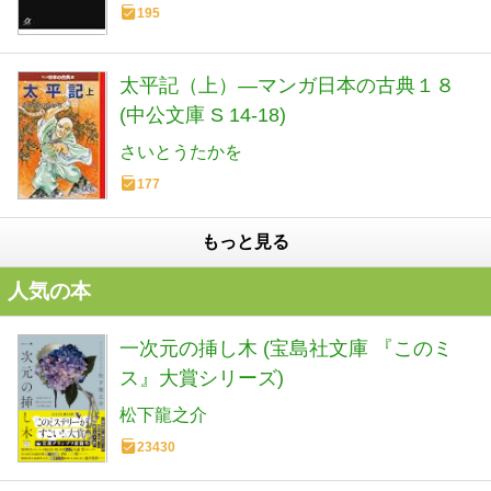
195
太平記（上）―マンガ日本の古典１８
(中公文庫 S 14-18)
さいとうたかを
177
もっと見る
人気の本
一次元の挿し木 (宝島社文庫 『このミ
ス』大賞シリーズ)
松下龍之介
23430