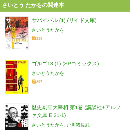
さいとう たかをの関連本
サバイバル (1) (リイド文庫)
さいとうたかを
319
ゴルゴ13 (1) (SPコミックス)
さいとうたかを
297
歴史劇画大宰相 第1巻 (講談社+アルフ
ァ文庫 E 21-1)
さいとうたかを
戸川猪佐武