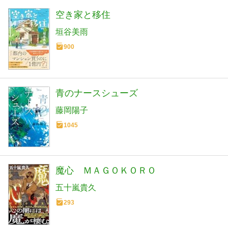
空き家と移住
垣谷美雨
900
青のナースシューズ
藤岡陽子
1045
魔心 ＭＡＧＯＫＯＲＯ
五十嵐貴久
293