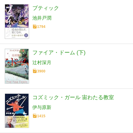
ブティック
池井戸潤
1794
ファイア・ドーム (下)
辻村深月
3900
コズミック・ガール 宙わたる教室
伊与原新
1415