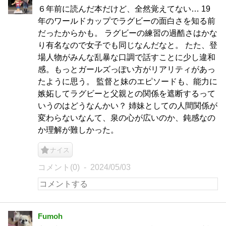
６年前に読んだ本だけど、全然覚えてない… 19
年のワールドカップでラグビーの面白さを知る前
だったからかも。 ラグビーの練習の過酷さはかな
り有名なので女子でも同じなんだなと。 たた、登
場人物がみんな乱暴な口調で話すことに少し違和
感。もっとガールズっぽい方がリアリティがあっ
たように思う。 監督と妹のエピソードも、能力に
嫉妬してラグビーと父親との関係を遮断するって
いうのはどうなんかい？ 姉妹としての人間関係が
変わらないなんて、泉の心が広いのか、鈍感なの
か理解が難しかった。
ナイス
コメント(0)
2024/05/03
Fumoh