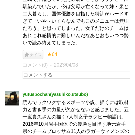
馴染んでいたが、今は父母が亡くなって妹・泉と
二人暮らし。国体優勝を目指した特訓がハードす
ぎて「いや～いくらなんでもこのメニューは無理
だろう」と思ってしまった。女子だけのチームは
あれこれ感情的に難しいんだなあとおもいつつ勢
いで読み終えてしまった。
★64
ナイス
コメント(0)
2023/04/08
yutusbochan(yasuhiko.utsubo)
読んでワクワクするスポーツ小説、描くには取材
力と書き手の力量が欠かせないと感じました。五
十嵐貴久さんの描く7人制女子ラグビー物語は、
2016年10月岩手国体での優勝を目指す地元岩手
県のチームブロッサム11人のラガーウィメンズの