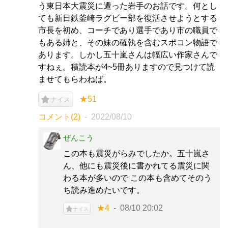
う東日本大震災に遭った岩手のお話です。何とし
ても新日鉄釜崎ラグビー部を復活させようとする
市長を初め、コーチであり選手であり市の職員で
もある姉と、その妹の確執を含むスポコン物語で
あります。しかし五十嵐さんは幅広い作家さんで
すねぇ。積読本が4~5冊ありますので見つけて読
ませてもらわねば。
★51
ナイス
コメント(2)
2022/08/10
ぜんこう
この本も震災がらみでしたか。五十嵐さ
ん、他にも震災後に書かれてる震災に関
わる本が多いので この本も含めてそのう
ち読み進めたいです。
★4
08/10 20:02
ナイス