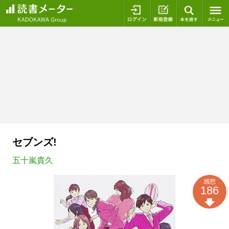
ログイン
新規登録
本を探
セブンズ!
五十嵐貴久
感想
186