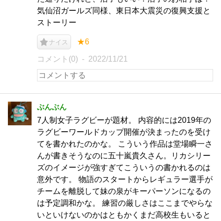
気仙沼ガールズ同様、東日本大震災の復興支援と
ストーリー
★6
ナイス
コメント(0)
2022/11/21
ぶんぶん
7人制女子ラグビーが題材。 内容的には2019年の
ラグビーワールドカップ開催が決まったのを受け
てを書かれたのかな。 こういう作品は堂場瞬一さ
んが書きそうなのに五十嵐貴久さん。リカシリー
ズのイメージが強すぎてこういうの書かれるのは
意外です。 物語のスタートからレギュラー選手が
チームを離脱して妹の泉がキーパーソンになるの
は予定調和かな。 練習の厳しさはここまでやらな
いといけないのかはともかくまだ高校生もいると