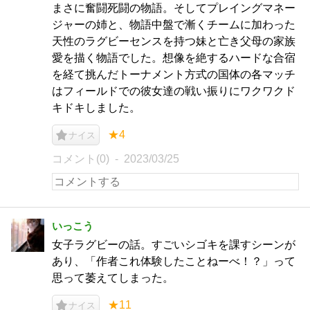
まさに奮闘死闘の物語。そしてプレイングマネー
ジャーの姉と、物語中盤で漸くチームに加わった
天性のラグビーセンスを持つ妹と亡き父母の家族
愛を描く物語でした。想像を絶するハードな合宿
を経て挑んだトーナメント方式の国体の各マッチ
はフィールドでの彼女達の戦い振りにワクワクド
キドキしました。
★4
ナイス
コメント(0)
2023/03/25
いっこう
女子ラグビーの話。すごいシゴキを課すシーンが
あり、「作者これ体験したことねーべ！？」って
思って萎えてしまった。
★11
ナイス