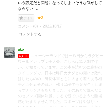
いう設定だと問題になってしまいそうな気がして
ならない…。
★3
ナイス
コメント(0)
2022/10/17
ako
ニュージーランドでは一昨日からラグビー
ネタバレ
ワールドカップ女子大会、こちらは15人制です
が、が始まっています。この本を読むのに絶好の
タイミングで、日本は昨日カナダとの闘いは敗れ
はしたものの、身長体重ともに大きく差のある相
手と五分五分の戦い、残り15分でも足が全く止ま
らずチャンスもありました。そのあとで読んだこ
のセブンズ国体決勝、まるで観ているような臨場
感がたまりませんでした。スポーツはやはりい