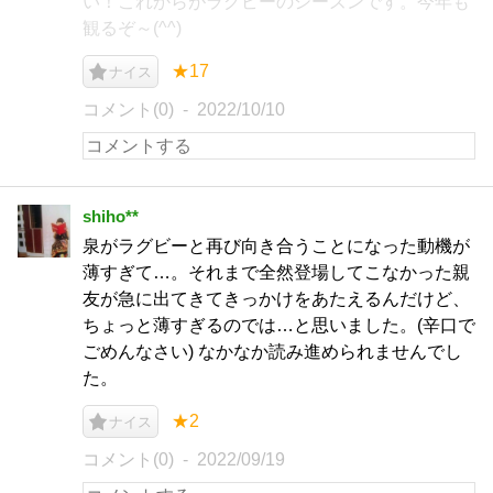
い！これからがラグビーのシーズンです。今年も
観るぞ～(^^)
★17
ナイス
コメント(0)
2022/10/10
shiho**
泉がラグビーと再び向き合うことになった動機が
薄すぎて…。それまで全然登場してこなかった親
友が急に出てきてきっかけをあたえるんだけど、
ちょっと薄すぎるのでは…と思いました。(辛口で
ごめんなさい) なかなか読み進められませんでし
た。
★2
ナイス
コメント(0)
2022/09/19