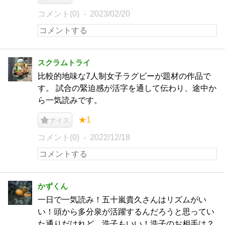
コメント(0)
2023/02/20
スクラムトライ
比較的地味な7人制女子ラグビーが題材の作品で
す。 試合の緊迫感が活字を通して伝わり、途中か
ら一気読みです。
★1
ナイス
コメント(0)
2022/12/18
かずくん
一日で一気読み！五十嵐貴久さんはリズムがい
い！頭から多分泉が活躍するんだろうと思ってい
た通りだけれど、浩子もいい！浩子のお相手は？