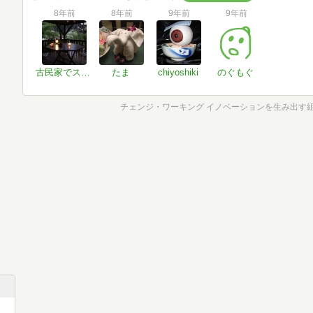
8年前
8年前
9年前
9年前
古民家でスローライフ
たま
chiyoshiki
のぐもぐ
チェンジ・ワーキング イノベーションを生み出す