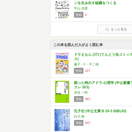
ンを生み出す組織をつくる
平山 信彦
登録
0
もっと見る
この本を読んだ人がよく読む本
ドラえもん (37) (てんとう虫コミッ
ス)
藤子・F・不二雄
登録
227
困った時のアドラ-心理学 (中公新書
クレ 363)
岸見 一郎
登録
497
孔子伝 (中公文庫 B 20-5 BIBLIO)
白川 静
登録
437