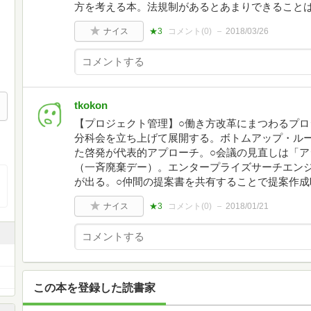
方を考える本。法規制があるとあまりできること
ナイス
★3
コメント(
0
)
2018/03/26
tkokon
【プロジェクト管理】○働き方改革にまつわるプロ
分科会を立ち上げて展開する。ボトムアップ・ル
た啓発が代表的アプローチ。○会議の見直しは「ア
（一斉廃棄デー）。エンタープライズサーチエンジ
が出る。○仲間の提案書を共有することで提案作成
ナイス
★3
コメント(
0
)
2018/01/21
この本を登録した読書家