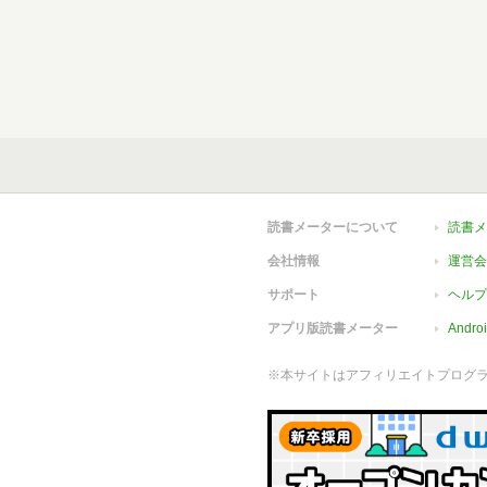
読書メーターについて
読書メ
会社情報
運営会
サポート
ヘルプ
アプリ版読書メーター
Andr
※本サイトはアフィリエイトプログ