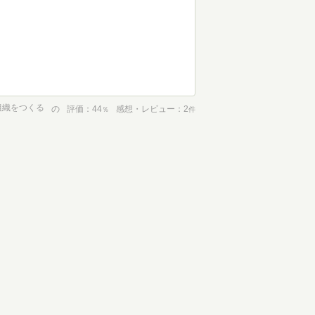
組織をつくる
の
評価
44
感想・レビュー
2
％
件