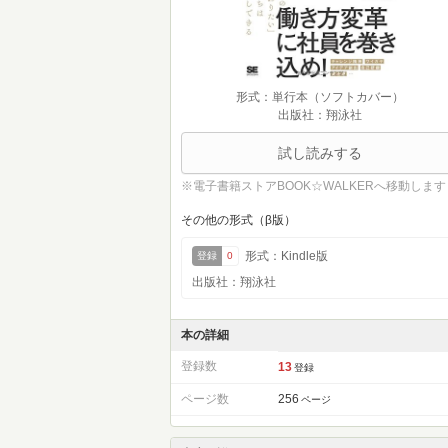
形式：単行本（ソフトカバー）
出版社：翔泳社
試し読みする
※電子書籍ストアBOOK☆WALKERへ移動します
その他の形式（β版）
形式：Kindle版
登録
0
出版社：翔泳社
本の詳細
登録数
13
登録
ページ数
256
ページ