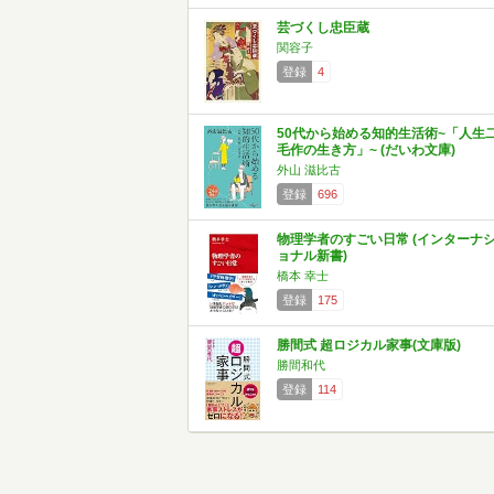
芸づくし忠臣蔵
関容子
登録
4
50代から始める知的生活術~「人生
毛作の生き方」~ (だいわ文庫)
外山 滋比古
登録
696
物理学者のすごい日常 (インターナ
ョナル新書)
橋本 幸士
登録
175
勝間式 超ロジカル家事(文庫版)
勝間和代
登録
114