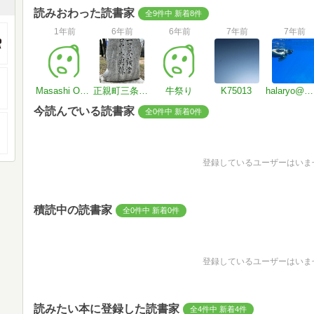
読みおわった読書家
全9件中 新着8件
1年前
6年前
6年前
7年前
7年前
Masashi ODAGAKI
正親町三条ペペ
牛祭り
K75013
halaryo@いつもココロに青空を
今読んでいる読書家
全0件中 新着0件
登録しているユーザーはいま
積読中の読書家
全0件中 新着0件
登録しているユーザーはいま
読みたい本に登録した読書家
全4件中 新着4件