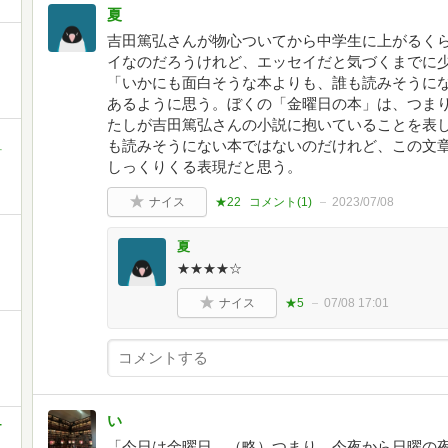
夏
吉田篤弘さんが物心ついてから中学生に上がるく
イなのだろうけれど、エッセイだと気づくまでに
「いかにも面白そうな本よりも、誰も読みそうに
あるように思う。ぼくの「金曜日の本」は、つま
たしが吉田篤弘さんの小説に抱いていることを表
も読みそうにない本ではないのだけれど、この文
町
しっくりくる表現だと思う。
ナイス
★22
コメント(
1
)
2023/07/08
夏
★★★★☆
ナイス
★5
07/08 17:01
い
-
「今日は金曜日。（略）つまり、今夜から日曜の