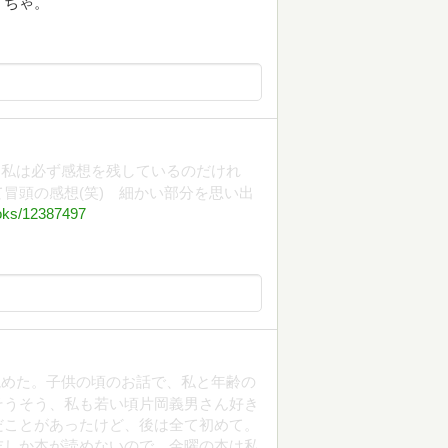
くちゃ。
。私は必ず感想を残しているのだけれ
冒頭の感想(笑) 細かい部分を思い出
oks/12387497
読めた。子供の頃のお話で、私と年齢の
そうそう、私も若い頃片岡義男さん好き
だことがあったけど、後は全て初めて。
末しか本が読めないので、金曜の本は私