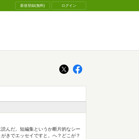
新規登録(無料)
ログイン
に読んだ。短編集というか断片的なシー
とがきでエッセイですと。へ？どこが？