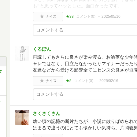
も‼️と思ってハッとした。面白かったです。
ナイス
★38
コメント(
0
)
2025/05/10
くるぽん
再読してもさらに良さが染み渡る。お洒落な少年
ャレではなく、目立たなかったりマイナーだった
友達などから受ける影響全てにセンスの良さが垣
て
ナイス
★5
コメント(
0
)
2025/02/16
-
さくさくさん
幼い頃の記憶の断片たちが、小説に散りばめられ
はまるで違うのにとても懐かしい気持ち。片岡義