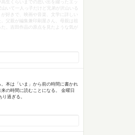
中高生くらいまでの思い出を綴ったエッ
沢山いて一人っ子だけど兄弟が沢山いる
」が好きで、映画や音楽、文学に詳しい
た。父親が編集兼印刷屋さん、母親は祖
った。吉田作品の原点を見たような気が
る。本は「いま」から前の時間に書かれ
来の時間に読むことになる。 金曜日
あり過ぎる。