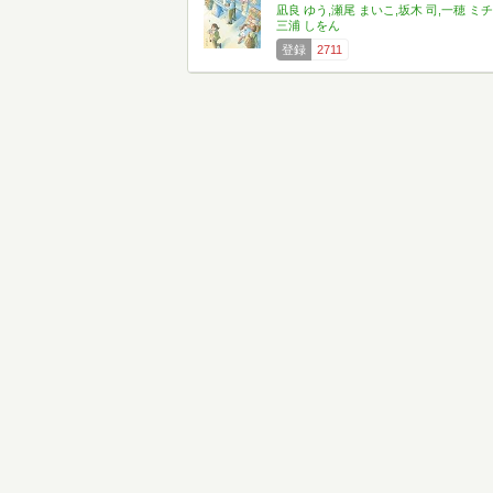
凪良 ゆう,瀬尾 まいこ,坂木 司,一穂 ミチ
三浦 しをん
登録
2711