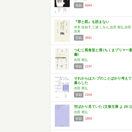
登録
5684
『罪と罰』を読まない
岸本 佐知子,三浦 しをん,吉田 篤弘,吉田
浩美
登録
3691
つむじ風食堂と僕 (ちくまプリマー
書)
吉田 篤弘
登録
2197
それからはス-プのことばかり考えて
暮らした
吉田 篤弘
登録
2164
空ばかり見ていた (文春文庫 よ 28-1
吉田 篤弘
登録
1859