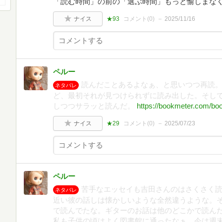
「読む時間」の前の「選ぶ時間」もっと愉しまな
ナイス
★93
コメント(
0
)
2025/11/16
ペルー
読んだことあるよなぁ、と思いつつ再読
ネタバレ
ど、最初それが見つけられずに読み出した。そして
しつつサラッと読んだ。
https://bookmeter.com/bo
ナイス
★29
コメント(
0
)
2025/07/23
ペルー
苦手なエッセイも吉田さんのはさくさく
ネタバレ
近い彼の話しは懐かしいような全然違うような。
で読んでたな。ギターのお話は他のどこかで読ん
私も子供の頃はよく図書館に通ったなぁ。今は週