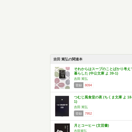
吉田 篤弘の関連本
それからはスープのことばかり考え
暮らした (中公文庫 よ 39-1)
吉田 篤弘
登録
8094
つむじ風食堂の夜 (ちくま文庫 よ 18
1)
吉田 篤弘
登録
7952
月とコーヒー (文芸書)
吉田篤弘