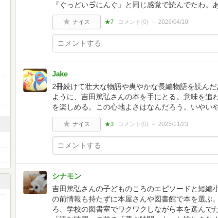
『ぐっどいゔにんぐ』と同じ感覚で読んでたわ。
ナイス
★7
コメント(
0
)
2026/04/10
Jake
2冊続けて壮大な物語や爽やかな長編物語を読んだ
ように、吉田篤弘さんの本を手にとる。意味を追
を楽しめる。この心地よさはなんだろう。いやい
ナイス
★3
コメント(
0
)
2025/11/23
シナモン
吉田篤弘さんの子どものころのエピソードと短編小
の前情報も持たずに本屋さんや図書館で本を選ぶ
ろ、学校の図書室でワクワクしながら本を選んで