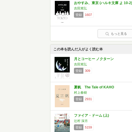
おやすみ、東京 (ハルキ文庫 よ 10-2
吉田篤弘
登録
1607
もっと見る
この本を読んだ人がよく読む本
月とコーヒー ノクターン
吉田篤弘
登録
309
夏帆 The Tale of KAHO
村上春樹
登録
2931
ファイア・ドーム (上)
辻村 深月
登録
5159