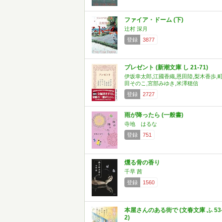
ファイア・ドーム (下)
辻村 深月
登録
3877
プレゼント (新潮文庫 し 21-71)
伊坂幸太郎,江國香織,恩田陸,梨木香歩,
田そのこ,宮部みゆき,米澤穂信
登録
2727
雨が降ったら (一般書)
寺地 はるな
登録
751
燻る骨の香り
千早 茜
登録
1560
本屋さんのある街で (文春文庫 ふ 53
2)