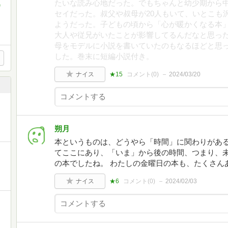
たいな読み心地だった。でもちゃんと幼少期から
)
セイだった。叔父や叔母が20人もいて、いとこも
ようだった。子どもの頃から「心が暖かくなる本
大人や従兄がいたことが影響してるんだなと思っ
母をモデルに小説を書いていたのもなるほどと思
した。巻末に短編小説付き。
ナイス
★15
コメント(
0
)
2024/03/20
朔月
本というものは、どうやら「時間」に関わりがあ
てここにあり、「いま」から後の時間、つまり、未
の本でしたね。 わたしの金曜日の本も、たくさん
ナイス
★6
コメント(
0
)
2024/02/03