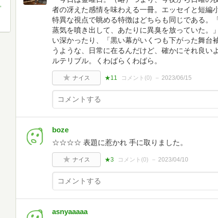
,
者の冴えた感情を味わえる一冊。エッセイと短編
特異な視点で眺める特徴はどちらも同じである。
蒸気を噴き出して、あたりに異臭を放っていた。
い深かったり、「黒い幕がいくつも下がった舞台
うような、日常に在るんだけど、確かにそれ良い
ルテリブル。くわばらくわばら。
ナイス
★11
コメント(
0
)
2023/06/15
boze
☆☆☆☆ 表題に惹かれ 手に取りました。
ナイス
★3
コメント(
0
)
2023/04/10
asnyaaaaa