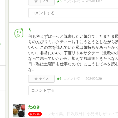
ナイス
★6
コメント(
0
)
2024/11/07
り
何も考えずぼーっと読書したい気分で、たまたま
りのんびりミルクティー片手にうとうとしながら
新
いい。この本を読んでいた私は気持ちがあったか
いい、非常にいい。丁度リトルサタデー（北欧の
なって思っていたから、加えて放課後ときたらな
日（私は土曜日も仕事なので）にこうして本を読
な。
ナイス
★6
コメント(
0
)
2024/09/29
)
たぬき
エッセイ集。目次以外に小見出しがつい
ネタバレ