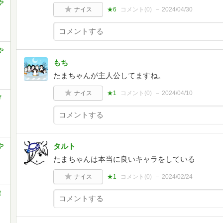
や
ナイス
★6
コメント(
0
)
2024/04/30
や
もち
たまちゃんが主人公してますね。
ナイス
★1
コメント(
0
)
2024/04/10
ガ
タルト
や
たまちゃんは本当に良いキャラをしている
ナイス
★1
コメント(
0
)
2024/02/24
庫