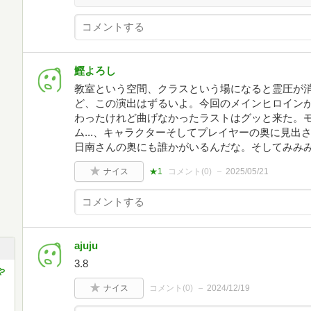
鰹よろし
教室という空間、クラスという場になると霊圧が
ど、この演出はずるいよ。今回のメインヒロインが
わったけれど曲げなかったラストはグッと来た。
ム...、キャラクターそしてプレイヤーの奥に見
日南さんの奥にも誰かがいるんだな。そしてみみ
ナイス
★1
コメント(
0
)
2025/05/21
ajuju
3.8
や
ナイス
コメント(
0
)
2024/12/19