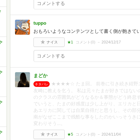
ガ
tuppo
おもろいようなコンテンツとして書く側が飽きて
や
ナイス
★1
コメント(
0
)
2024/12/17
や
まどか
★★★★☆ たま回。 前巻に引き続き紺野
ネタバレ
友崎に教えを乞う。 私は元々たまが好きではない
のクラスの雰囲気がどうなるか＆事態がどう終息す
や
でいうと、たまの好感度は少し上がり、エリカと日
あエリカに関しては自業自得だと思うし、その部分
南がなぜここまで残酷な事をしたのかいっそうきに
変わりそう...。
や
ナイス
★5
コメント(
0
)
2024/11/04