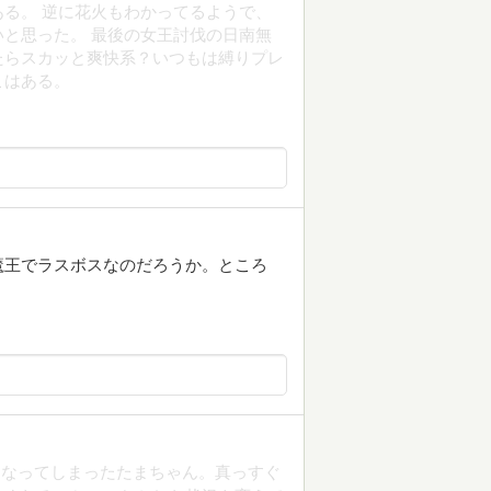
る。 逆に花火もわかってるようで、
と思った。 最後の女王討伐の日南無
たらスカッと爽快系？いつもは縛りプレ
こはある。
魔王でラスボスなのだろうか。ところ
となってしまったたまちゃん。真っすぐ