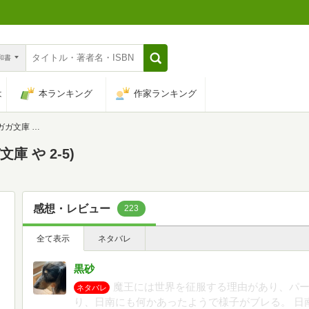
n和書
は
本ランキング
作家ランキング
 や 2-5)
庫 や 2-5)
感想・レビュー
223
全て表示
ネタバレ
黒砂
魔王には世界を征服する理由があり、パ
ネタバレ
り、日南にも何かあったようで様子がブレる。 日