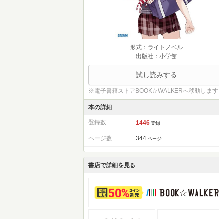
形式：ライトノベル
出版社：小学館
試し読みする
※電子書籍ストアBOOK☆WALKERへ移動します
本の詳細
登録数
1446
登録
ページ数
344
ページ
書店で詳細を見る