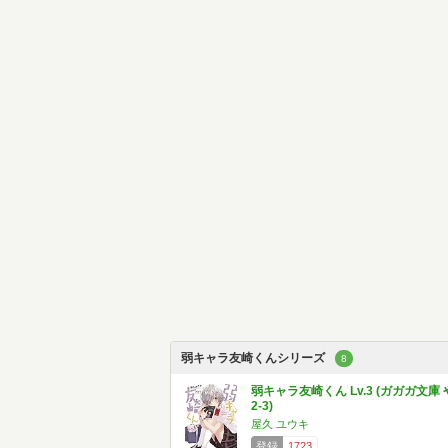
弱キャラ友崎くんシリーズ
8
弱キャラ友崎くん Lv.3 (ガガガ文庫 
2-3)
屋久 ユウキ
登録
1723