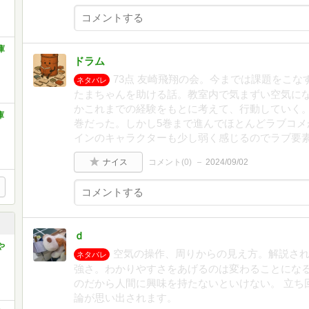
庫
ドラム
73点 友崎飛翔の会。今までは課題をこ
ネタバレ
たまちゃんを助ける話。教室内で気まずい空気に
かこれまでの経験をもとに考えて、行動していく
庫
巻だった。しかし5巻まで進んでほとんどラブコメ
インのキャラクターも少し弱く感じるのでラブ要
ナイス
コメント(
0
)
2024/09/02
ｄ
や
空気の操作、周りからの見え方。解説さ
ネタバレ
強さ。わかりやすさをあげるのは変わることにな
のだから人間に興味を持たないといけない。 立ち
論が思い出されます。