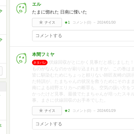
エル
や
たまに惚れた 日南に慄いた
ナイス
★1
コメント(
0
)
2024/01/30
や
本間フミヤ
伏線回収がとにかく見事だと感じました
ネタバレ
ものがなんなのかが刷り込まれますが、この巻は
皆に馴染むためにちょっと頼りない師匠友崎の訓
た特訓が、たまちゃんの状況を救うためにそのま
南による紺野エリカへの断罪も、空気の扱い方を
かったけど見事。最後でたまちゃんが培ったスキ
事。まさに伏線回収のお手本でした。
ナイス
★2
コメント(
0
)
2024/01/29
生