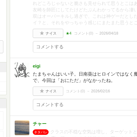
れどころじゃないと脆さも見せられて思うとこはあ
友崎を師匠にしてたけどたぶんわかってるから凄い
双はオーバーキルし過ぎで、これは神ゲーだとし
イ？と、それをやっちゃう感じにまたまた思うと
ナイス
★4
コメント(
0
)
2026/04/18
eigi
たまちゃんはいい子。日南葵はヒロインではなく
で、今回は「おにただ」がなかったね。
ナイス
コメント(
0
)
2026/02/16
チャー
クラスの不穏な空気は増し、ターゲット
ネタバレ