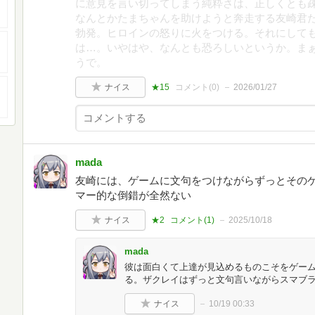
に意見を言い切ってしまう純粋さは、正しくとも
なんとかたまちゃんを助けようと奔走する友崎君
勃発。ヒロインの怒りに火をつける。それにして
は…。いやはや、なんとも恐ろしいというか。ま
うで。
ナイス
★15
コメント(
0
)
2026/01/27
mada
友崎には、ゲームに文句をつけながらずっとその
マー的な倒錯が全然ない
ナイス
★2
コメント(
1
)
2025/10/18
mada
彼は面白くて上達が見込めるものこそをゲー
る。ザクレイはずっと文句言いながらスマブラ
ナイス
10/19 00:33