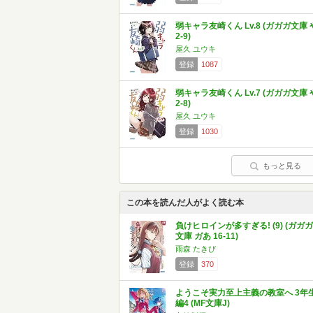
弱キャラ友崎くん Lv.8 (ガガガ文庫 
2-9)
屋久 ユウキ
登録
1087
弱キャラ友崎くん Lv.7 (ガガガ文庫 
2-8)
屋久 ユウキ
登録
1030
もっと見る
この本を読んだ人がよく読む本
負けヒロインが多すぎる! (9) (ガガガ
文庫 ガあ 16-11)
雨森 たきび
登録
370
ようこそ実力至上主義の教室へ 3年
編4 (MF文庫J)