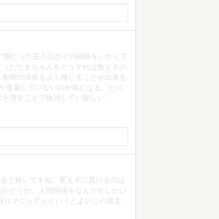
なす側だった主人公がその経験をいかして
なったたまちゃんをどうすれば救えるの
。友崎の成長をよく感じることが出来る
が進展していないのが気になる。ヒロ
素を増すことで挽回してい欲しい。
れると怖いですね。変えずに貫けるのは
るかどうか。人間関係をなんとかしたい
回りマニュアルというとよいこの君主