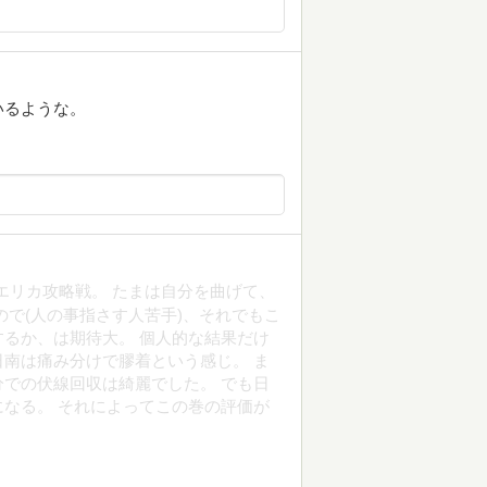
いるような。
エリカ攻略戦。 たまは自分を曲げて、
ので(人の事指さす人苦手)、それでもこ
るか、は期待大。 個人的な結果だけ
南は痛み分けで膠着という感じ。 ま
での伏線回収は綺麗でした。 でも日
なる。 それによってこの巻の評価が