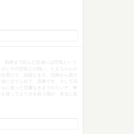
！ 四巻まで読んだ読者には空気という
まさにその空気との戦い。たまちゃんが
示を受けて、頑張ります。日南から受け
ま役に立てられて、見事です。そして日
フルに使った完膚なきまでのリンチ、怖
ルを使ってエリカを庇う様が、本当に見