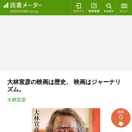
ログイン
新規登録
本を探
大林宣彦の映画は歴史、 映画はジャーナリ
ズム。
大林宣彦
感想
0