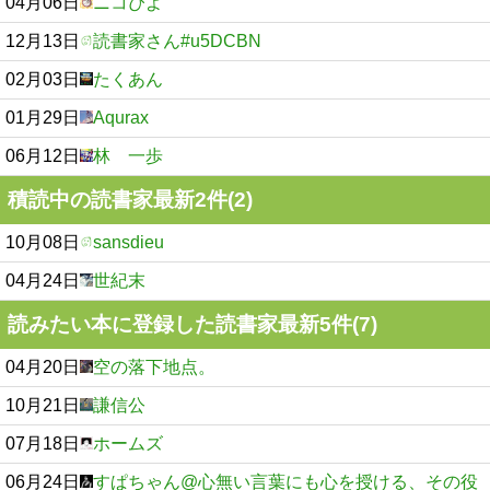
04月06日
ニコぴよ
12月13日
読書家さん#u5DCBN
02月03日
たくあん
01月29日
Aqurax
06月12日
林 一歩
積読中の読書家最新2件(2)
10月08日
sansdieu
04月24日
世紀末
読みたい本に登録した読書家最新5件(7)
04月20日
空の落下地点。
10月21日
謙信公
07月18日
ホームズ
06月24日
すぱちゃん@心無い言葉にも心を授ける、その役