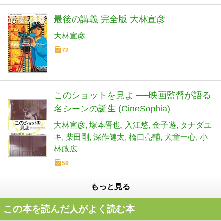
最後の講義 完全版 大林宣彦
大林宣彦
72
このショットを見よ ──映画監督が語る
名シーンの誕生 (CineSophia)
大林宣彦
塚本晋也
入江悠
金子遊
タナダユ
キ
柴田剛
深作健太
橋口亮輔
犬童一心
小
林政広
59
もっと見る
この本を読んだ人がよく読む本