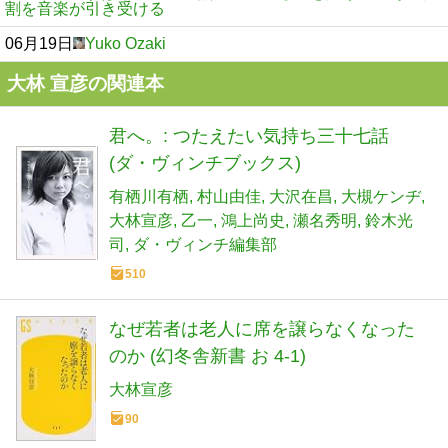
割を音楽が引き受ける
06月19日
Yuko Ozaki
大林 宣彦の関連本
君へ。: つたえたい気持ち三十七話
(ダ・ヴィンチブックス)
有栖川有栖
村山由佳
大沢在昌
大槻ケンヂ
大林宣彦
乙一
鴻上尚史
瀬名秀明
鈴木光
司
ダ・ヴィンチ編集部
510
なぜ若者は老人に席を譲らなくなった
のか (幻冬舎新書 お 4-1)
大林宣彦
90