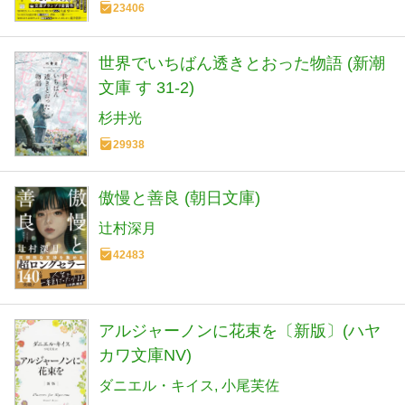
23406
世界でいちばん透きとおった物語 (新潮
文庫 す 31-2)
杉井光
29938
傲慢と善良 (朝日文庫)
辻村深月
42483
アルジャーノンに花束を〔新版〕(ハヤ
カワ文庫NV)
ダニエル・キイス
小尾芙佐