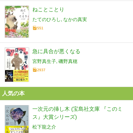
ねことことり
たてのひろし
なかの真実
551
急に具合が悪くなる
宮野真生子
磯野真穂
2937
人気の本
一次元の挿し木 (宝島社文庫 『このミ
ス』大賞シリーズ)
松下龍之介