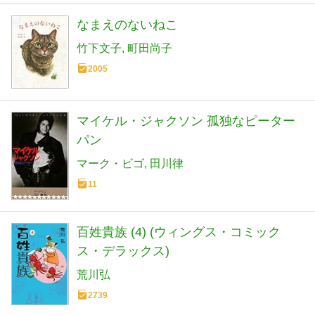
なまえのないねこ
竹下文子
町田尚子
2005
マイケル・ジャクソン 孤独なピーター
パン
マーク・ビゴ
田川律
11
百姓貴族 (4) (ウィングス・コミック
ス・デラックス)
荒川弘
2739