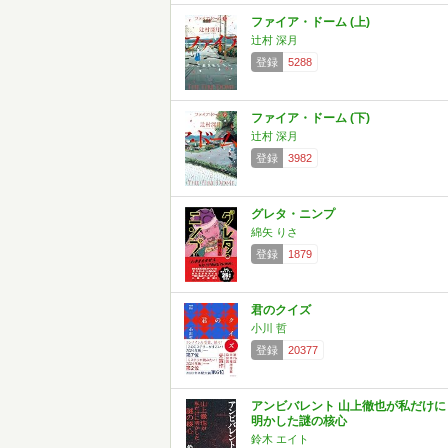
ファイア・ドーム (上)
辻村 深月
登録
5288
ファイア・ドーム (下)
辻村 深月
登録
3982
グレタ・ニンプ
綿矢 りさ
登録
1879
君のクイズ
小川 哲
登録
20377
アンビバレント 山上徹也が私だけに
明かした謎の核心
鈴木 エイト