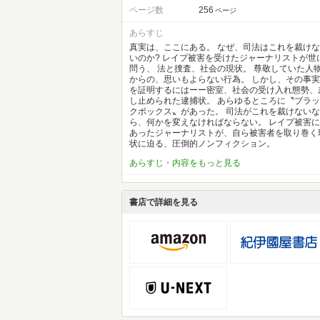
ページ数
256
ページ
あらすじ
真実は、ここにある。 なぜ、司法はこれを裁けな
いのか? レイプ被害を受けたジャーナリストが世
問う、 法と捜査、社会の現状。 尊敬していた人
からの、思いもよらない行為。 しかし、その事実
を証明するにはーー密室、社会の受け入れ態勢、
し止められた逮捕状。 あらゆるところに〝ブラッ
クボックス〟があった。 司法がこれを裁けないな
ら、何かを変えなければならない。 レイプ被害に
あったジャーナリストが、自ら被害者を取り巻く
状に迫る、圧倒的ノンフィクション。
あらすじ・内容をもっと見る
書店で詳細を見る