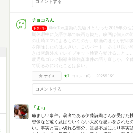
チョコろん
#MeToo運動の先駆けとなった2015年の
ネタバレ
期休暇中に英語字幕で映画も観た。映画は個人の
の山崎エマによるものなのか、映画のほうが好印
を削除したのは大きい。このパート、あまり良い
きは緊急外来でレイプキット検査を受けること…
鹿児島ゴルフ指導者準強姦事件の語り直しか。全
て明るみに出たことは多い。
ナイス
★7
コメント(
0
)
2025/11/21
『よ♪』
痛ましい事件。著者である伊藤詩織さんが受けた
想像など遠く及ばないくらい大変な思いをされた
い。事実と言い切れる部分、証拠不足により事実
,
藤