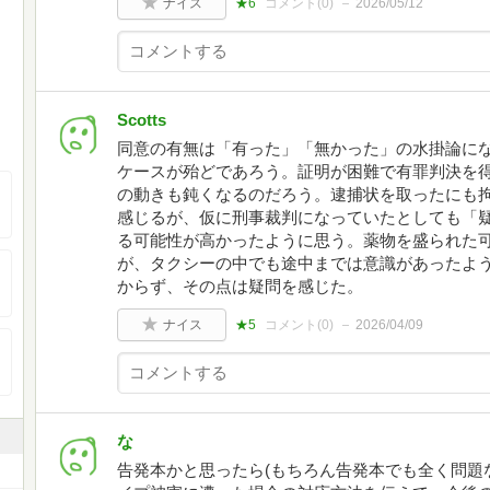
ナイス
★6
コメント(
0
)
2026/05/12
Scotts
同意の有無は「有った」「無かった」の水掛論に
ケースが殆どであろう。証明が困難で有罪判決を
の動きも鈍くなるのだろう。逮捕状を取ったにも
感じるが、仮に刑事裁判になっていたとしても「
る可能性が高かったように思う。薬物を盛られた
が、タクシーの中でも途中までは意識があったよ
からず、その点は疑問を感じた。
ナイス
★5
コメント(
0
)
2026/04/09
な
告発本かと思ったら(もちろん告発本でも全く問題