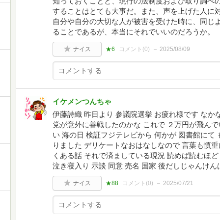
知っておくことと、現行の法制度および取り調べ
することはとても大事だ。また、声を上げた人に
自分や自分の大切な人が被害を受けた時に、同じ
ることであるが、本当にそれでいいのだろうか。
ナイス
★6
コメント(
0
)
2025/08/09
イケメンつんちゃ
伊藤詩織 昨日より 参議院選挙 お疲れ様です なか
党が意外に善戦したのかな これで ２万円が飛んで
い 海の日 検証フジテレビから 何かが 図書館にて
りました デリケートなおはなしなので 言葉も慎重
くある話 それで済ましている現況 読めば読むほど
泣き寝入り 示談 同意 売名 国家 後だしじゃんけ
ナイス
★88
コメント(
0
)
2025/07/21