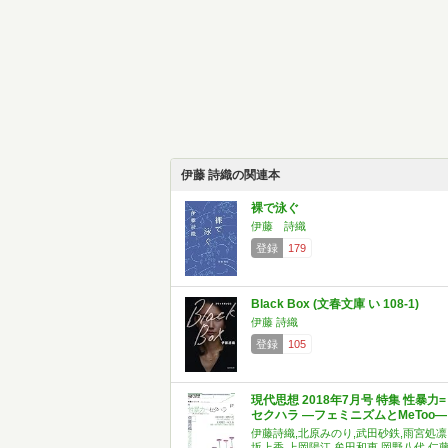
伊藤 詩織の関連本
裸で泳ぐ
伊藤 詩織
登録
179
Black Box (文春文庫 い 108-1)
伊藤 詩織
登録
105
現代思想 2018年7月号 特集 性暴力=
セクハラ ―フェミニズムとMeToo―
伊藤詩織,北原みのり,武田砂鉄,雨宮処凛
坂上香,上岡陽江,牟田和恵,岡野八代,仁