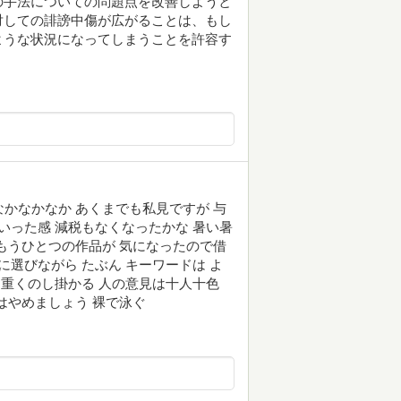
の手法についての問題点を改善しようと
対しての誹謗中傷が広がることは、もし
ような状況になってしまうことを許容す
なかなかなか あくまでも私見ですが 与
いった感 減税もなくなったかな 暑い暑
 もうひとつの作品が 気になったので借
に選びながら たぶん キーワードは よ
 重くのし掛かる 人の意見は十人十色
んはやめましょう 裸で泳ぐ