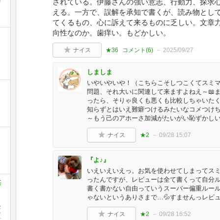
されている。伊藤さんの強い意志、行動力、探求
える。一方で、誤解を承知で書くが、読み物とし
てくるもの、心に訴えて来るものに乏しい。文章
向性なのか。歯痒い。もどかしい。
ミ
ナイス
★36
コメント(
6
)
2025/09/27
しましま
いやいやいや！（こちらこそしつこくてスミマ
問題、それ大いに関連して来ますよねえ～📖
ったら、そりゃ良くも悪くも比較しちゃいたく
知らずとはいえ難癖つけるみたいなコメつけち
～もう己のアホーさ加減がたいがい恥ずかしい
ナイス
★2
09/28 15:07
『よ♪』
いえいえいえっ。お気を使わせてしまってスミ
ったんですが、レビューは全て書くって自分
湛
書く書かない自由っていうスーパー偏重ルー
ゃないというありさまで…💦すませんっレビュ
松
ン
ナイス
★2
09/28 16:52