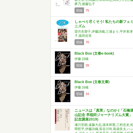
夢乃,後藤弘子
登録
75
しゃべり尽くそう! 私たちの新フェ
ニズム
望月衣塑子,伊藤詩織,三浦まり,平井美津
子,猿田佐世
登録
70
Black Box (文春e-book)
伊藤 詩織
登録
39
Black Box (文春文庫)
伊藤 詩織
登録
16
ニュースは「真実」なのか (「石橋
山記念 早稲田ジャーナリズム大賞」
記念講座2019)
瀬川至朗,遠藤大志,湯本和寛,三村忠史,
岡哲平,伊藤詩織,長谷川玲,島袋良太,ハ