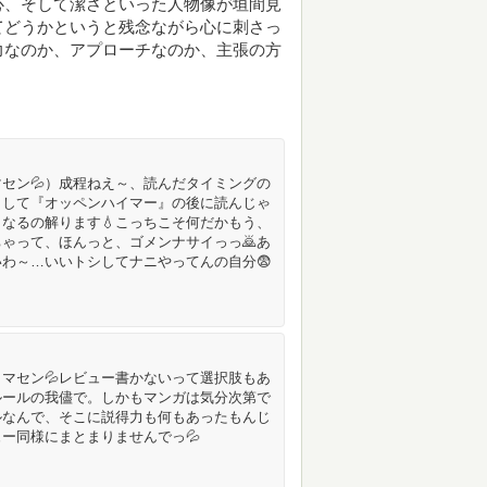
心、そして潔さといった人物像が垣間見
てどうかというと残念ながら心に刺さっ
力なのか、アプローチなのか、主張の方
セン💦）成程ねえ～、読んだタイミングの
まして『オッペンハイマー』の後に読んじゃ
なるの解ります💧こっちこそ何だかもう、
ゃって、ほんっと、ゴメンナサイっっ🙇あ
わ～…いいトシしてナニやってんの自分😨
マセン💦レビュー書かないって選択肢もあ
ルールの我儘で。しかもマンガは気分次第で
ルなんで、そこに説得力も何もあったもんじ
ー同様にまとまりませんでっ💦