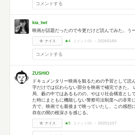
kia_twt
映画が話題だったので今更だけど読んでみた。う
ナイス
★4
コメント(
0
)
2026/01/04
ZUSHIO
ドキュメンタリー映画を観るための予習として読
字だけでは伝わらない部分を映画で補完できた。 
局、藪の中ではあるものの、やはり社会構造とし
た時にまともに機能しない警察司法制度への非常に
方で、映画でも最後まで映っていたし、この感想
存在の闇の根深さを感じる。
ナイス
★5
コメント(
0
)
2025/12/27