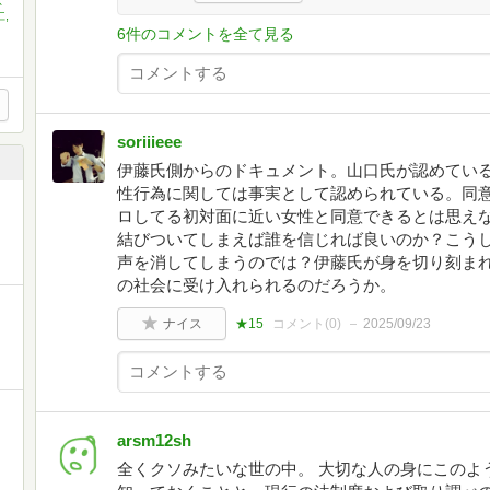
恵
,
6件のコメントを全て見る
soriiieee
伊藤氏側からのドキュメント。山口氏が認めている
性行為に関しては事実として認められている。同
ロしてる初対面に近い女性と同意できるとは思え
結びついてしまえば誰を信じれば良いのか？こう
声を消してしまうのでは？伊藤氏が身を切り刻ま
の社会に受け入れられるのだろうか。
ナイス
★15
コメント(
0
)
2025/09/23
arsm12sh
全くクソみたいな世の中。 大切な人の身にこのよ