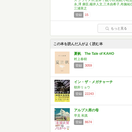
ス グライメル,笠井千晶,小田克朗,小松
永,澤 康臣,楊井人文,三木由希子,布施祐仁
三浦英之
登録
15
もっと見る
この本を読んだ人がよく読む本
夏帆 The Tale of KAHO
村上春樹
登録
3059
イン・ザ・メガチャーチ
朝井リョウ
登録
22243
アルプス席の母
早見 和真
登録
8674