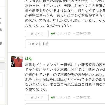
イプ被害に遭った場合の対応方法を伝えて、今後
本だった。すごい人だ。実際、おそらくこの報道
事や解説を見かけるようになり、何となくではあ
が被害に遭ったら、昔よりはマシな対応ができる
に
のおかげであり、申し訳ないし頭が下がるし、そ
物
よかったし、なんかもう辛い。
差
ナイス
★6
コメント(
0
)
2026/03/20
現
はな
本書をドキュメンタリー形式にした著者監督の映
てから読むかというと本書に関しては「映画の予
が書かれている」ので本書が先の方が良いと思う
泥酔した伊藤氏を山口氏がどうやってホテルの部
ない事だった。水ゴゴロ有れば魚ゴコロあり的な
を観て恥じた。
ナイス
★8
コメント(
0
)
2026/02/21