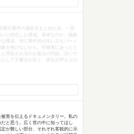
性的暴行事件の過程をまとめた本。---長
戦いに特化した構成。著者なのか、編集
象な構成。特に事件前の生い立ちパート
印象を抱けないから。性被害にあったと
…と周知されるのが最大の功績。次いで
体として不審点が多く、彼女が声を上げ
性被害を伝えるドキュメンタリー。私の
のだと思う。広く世の中に知ってほし
認定が難しい部分、それぞれ客観的に示