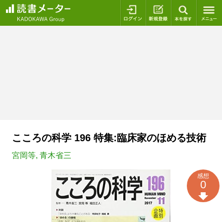
ログイン
新規登録
本を探
こころの科学 196 特集:臨床家のほめる技術
宮岡等
,
青木省三
感想
0