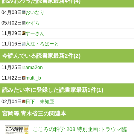
読みおわった読書家最新4件(4)
04月08日
おいなり
05月02日
かずら
11月29日
すーさん
11月16日
入江・ろばーと
今読んでいる読書家最新2件(2)
11月25日
ama2on
11月22日
multi_b
読みたい本に登録した読書家最新1件(1)
02月04日
日下 未知亜
宮岡等,青木省三の関連本
こころの科学 208 特別企画:トラウマ臨