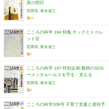
床の明日
宮岡等
青木省三
10
こころの科学 194 特集:チックとトゥレ
ット症
宮岡等
青木省三
7
こころの科学 197 特別企画:教師のSOS
ーメンタルヘルスを守る・支える
宮岡等
青木省三
5
こころの科学206号 子育て支援と虐待予