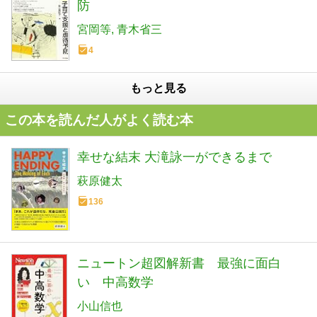
防
宮岡等
青木省三
4
もっと見る
この本を読んだ人がよく読む本
幸せな結末 大滝詠一ができるまで
萩原健太
136
ニュートン超図解新書 最強に面白
い 中高数学
小山信也