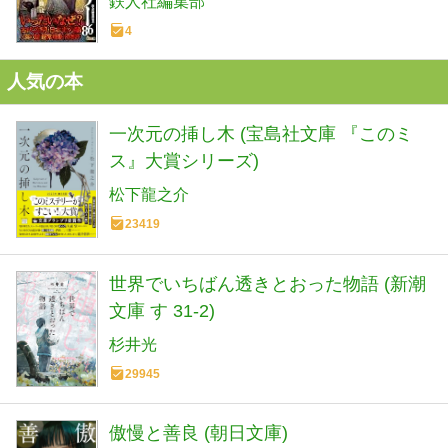
鉄人社編集部
4
人気の本
一次元の挿し木 (宝島社文庫 『このミ
ス』大賞シリーズ)
松下龍之介
23419
世界でいちばん透きとおった物語 (新潮
文庫 す 31-2)
杉井光
29945
傲慢と善良 (朝日文庫)