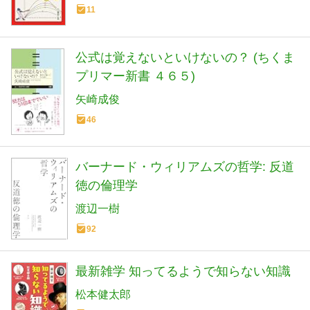
11
公式は覚えないといけないの？ (ちくま
プリマー新書 ４６５)
矢崎成俊
46
バーナード・ウィリアムズの哲学: 反道
徳の倫理学
渡辺一樹
92
最新雑学 知ってるようで知らない知識
松本健太郎