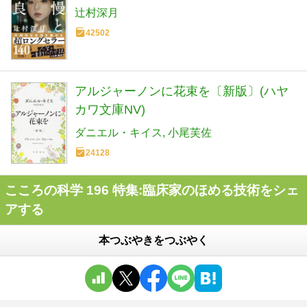
辻村深月
42502
アルジャーノンに花束を〔新版〕(ハヤ
カワ文庫NV)
ダニエル・キイス
小尾芙佐
24128
こころの科学 196 特集:臨床家のほめる技術をシェ
アする
本つぶやきをつぶやく