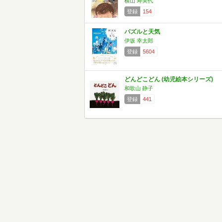
横山 寿美代
登録
154
パズルと天気
伊坂 幸太郎
登録
5604
どんどこどん (幼児絵本シリーズ)
和歌山 静子
登録
441