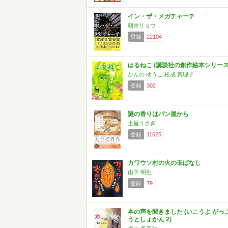
イン・ザ・メガチャーチ
朝井リョウ
登録
22104
はるねこ (講談社の創作絵本シリーズ
かんの ゆうこ,松成 真理子
登録
302
謎の香りはパン屋から
土屋うさぎ
登録
11625
カワウソ村の火の玉ばなし
山下 明生
登録
79
本の声を聞きました (いこうよ がっ
うとしょかん 2)