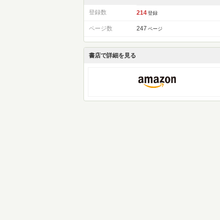
登録数
214
登録
ページ数
247
ページ
書店で詳細を見る