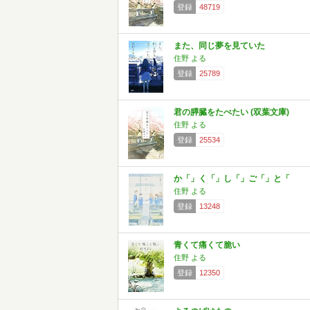
登録
48719
また、同じ夢を見ていた
住野 よる
登録
25789
君の膵臓をたべたい (双葉文庫)
住野 よる
登録
25534
か「」く「」し「」ご「」と「
住野 よる
登録
13248
青くて痛くて脆い
住野 よる
登録
12350