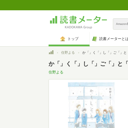
Amazo
トップ
読書メーターと
トップ
住野よる
か「」く「」し「」ご「」と
か「」く「」し「」ご「」と「(Ki
住野よる