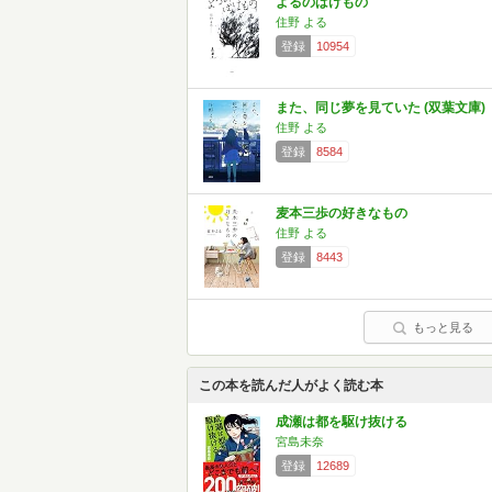
よるのばけもの
住野 よる
登録
10954
また、同じ夢を見ていた (双葉文庫)
住野 よる
登録
8584
麦本三歩の好きなもの
住野 よる
登録
8443
もっと見る
この本を読んだ人がよく読む本
成瀬は都を駆け抜ける
宮島未奈
登録
12689