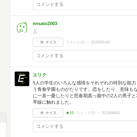
nnsato2003
△
ナイス
コメント(
0
)
2020/01/02
エリク
5人の学生のいろんな感情をそれぞれの特別な能力
う青春学園ものがたりです。恋をしたり、意味も
に一喜一憂したりと思春期真っ最中の2人の男子と
琴線に触れました。
ナイス
★10
コメント(
0
)
2019/08/02