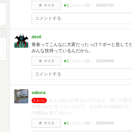
ナイス
★1
コメント(
0
)
2020/07/23
devil
青春ってこんなに大変だったっけ？ボーと息してた
みんな技持っているんだから。
ナイス
★1
コメント(
0
)
2020/06/08
sakura
ありふれた日常なんだけれど、個々の能
ネタバレ
が明らかになっていくので、その時その時他のメ
の物語が見てみたい。
ナイス
★1
コメント(
0
)
2020/04/30