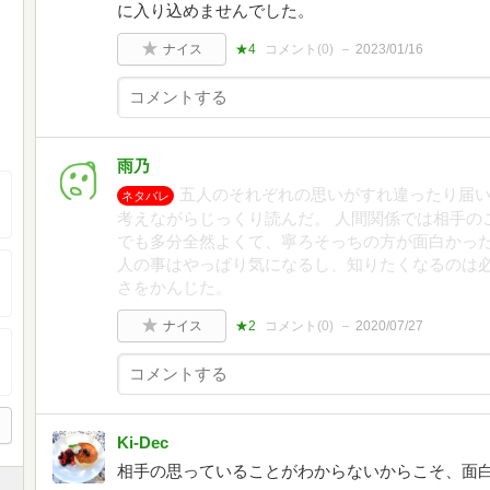
に入り込めませんでした。
ナイス
★4
コメント(
0
)
2023/01/16
雨乃
五人のそれぞれの思いがすれ違ったり届
ネタバレ
考えながらじっくり読んだ。 人間関係では相手の
でも多分全然よくて、寧ろそっちの方が面白かっ
人の事はやっぱり気になるし、知りたくなるのは
さをかんじた。
ナイス
★2
コメント(
0
)
2020/07/27
Ki-Dec
相手の思っていることがわからないからこそ、面