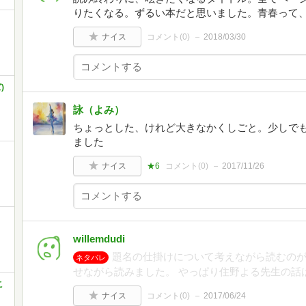
りたくなる。ずるい本だと思いました。青春って
ナイス
コメント(
0
)
2018/03/30
)
詠（よみ）
ちょっとした、けれど大きなかくしごと。少しで
ました
ナイス
★6
コメント(
0
)
2017/11/26
willemdudi
題名の仕掛けについて考えながら読むのが
ネタバレ
せながら読みました。 やっぱり住野よる先生の話
こ
ナイス
コメント(
0
)
2017/06/24