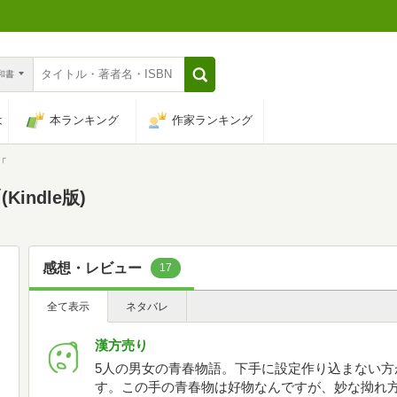
n和書
は
本ランキング
作家ランキング
「
ndle版)
感想・レビュー
17
全て表示
ネタバレ
漢方売り
5人の男女の青春物語。下手に設定作り込まない方
す。この手の青春物は好物なんですが、妙な拗れ