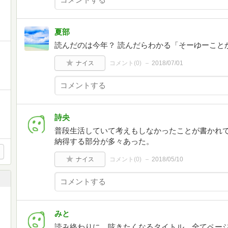
夏部
読んだのは今年？ 読んだらわかる「そーゆーこと
ナイス
コメント(
0
)
2018/07/01
詩央
普段生活していて考えもしなかったことが書かれて
納得する部分が多々あった。
ナイス
コメント(
0
)
2018/05/10
みと
読み終わりに、呟きたくなるタイトル。全てペー