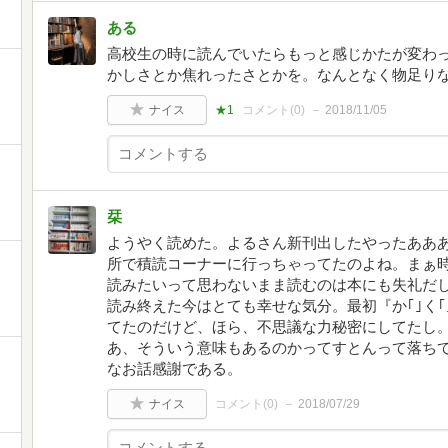
ある
高校生の時に読んでいたらもっと感じかたが変わ
かしさとか焦れったさとかを。なんとなく物足り
ナイス
★1
コメント(
0
)
2018/11/05
栞
ようやく読めた。よるさん新刊出したやったああ
所で積読コーナーに行っちゃってたのよね。まぁ
読みたいって思わないまま読むのは本にも失礼だ
読み終えた今はとても幸せな気分。最初『か｢｣く｢｣
てたのだけど、ほら、不思議な力秘密にしてたし。
あ、そういう意味もあるのかってすとんって落ち
なお話感謝である。
ナイス
コメント(
0
)
2018/07/29