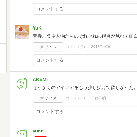
YuK
青春。登場人物たちのそれぞれの視点が見れて面
ナイス
コメント(
0
)
2017/04/29
AKEMI
せっかくのアイデアをもう少し拡げて欲しかった
ナイス
コメント(
0
)
日付不明
yuno