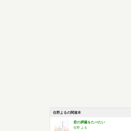
住野よるの関連本
君の膵臓をたべたい
住野 よる