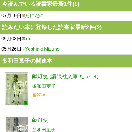
今読んでいる読書家最新1件(1)
07月10日
だにだに
読みたい本に登録した読書家最新2件(2)
05月03日
●●
05月26日
Yoshiaki Mizuno
多和田葉子の関連本
献灯使 (講談社文庫 た 74-4)
多和田葉子
2710
献灯使
多和田葉子