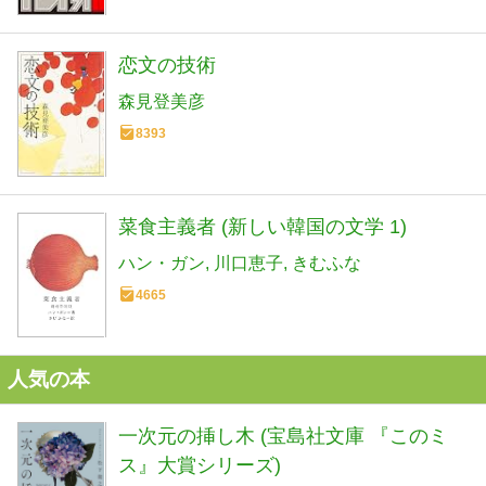
恋文の技術
森見登美彦
8393
菜食主義者 (新しい韓国の文学 1)
ハン・ガン
川口恵子
きむふな
4665
人気の本
一次元の挿し木 (宝島社文庫 『このミ
ス』大賞シリーズ)