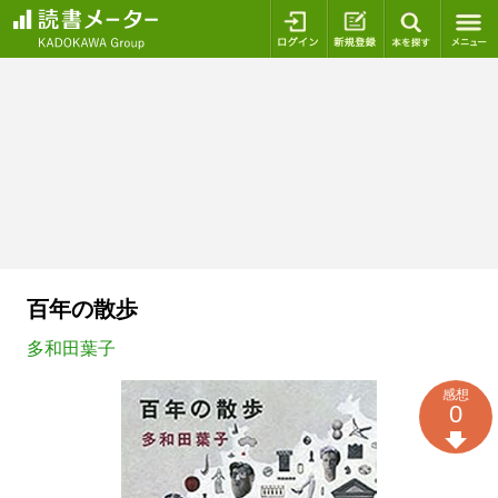
ログイン
新規登録
本を探
百年の散歩
多和田葉子
感想
0