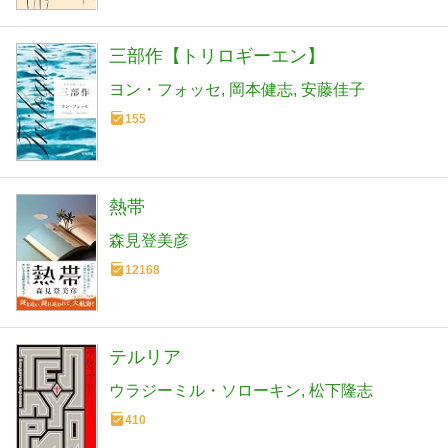
三部作【トリロギーエン】
ヨン・フォッセ
岡本健志
安藤佳子
155
熱帯
森見登美彦
12168
テルリア
ウラジーミル・ソローキン
松下隆志
410