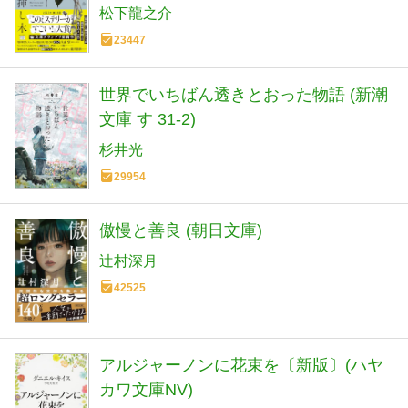
松下龍之介
23447
世界でいちばん透きとおった物語 (新潮
文庫 す 31-2)
杉井光
29954
傲慢と善良 (朝日文庫)
辻村深月
42525
アルジャーノンに花束を〔新版〕(ハヤ
カワ文庫NV)