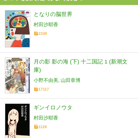
となりの脳世界
村田沙耶香
2240
月の影 影の海 (下) 十二国記 1 (新潮文
庫)
小野不由美
山田章博
17117
ギンイロノウタ
村田沙耶香
1128