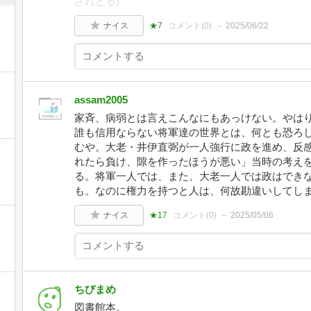
されとる)
ナイス
★7
コメント(
0
)
2025/06/22
assam2005
家斉、病弱とは言えこんなにもあっけない。やは
誰も信用ならない将軍達の世界とは、何とも恐ろ
むや。大老・井伊直弼が一人強行に政を進め、反
れたら負け、隙を作ったほうが悪い」当時の考え
る。将軍一人では、また、大老一人では政はでき
も。なのに権力を持つと人は、何故勘違いしてし
ナイス
★17
コメント(
0
)
2025/05/06
ちびまめ
図書館本。