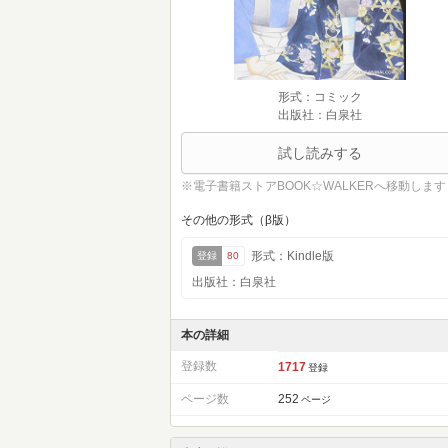
形式：コミック
出版社：白泉社
試し読みする
※電子書籍ストアBOOK☆WALKERへ移動します
その他の形式（β版）
形式：Kindle版
登録
80
出版社：白泉社
本の詳細
登録数
1717
登録
ページ数
252
ページ