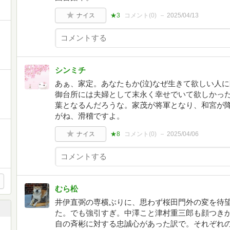
ナイス
★3
コメント(
0
)
2025/04/13
シンミチ
あぁ、家定。あなたもか(泣)なぜ生きて欲しい人
御台所には夫婦として末永く幸せでいて欲しかった
葉となるんだろうな。家茂が将軍となり、和宮が
がね、滑稽ですよ。
ナイス
★8
コメント(
0
)
2025/04/06
むら松
井伊直弼の専横ぶりに、思わず桜田門外の変を待
た。でも強引すぎ。中澤こと津村重三郎も顔つき
自の斉彬に対する忠誠心があった訳で。それぞれ