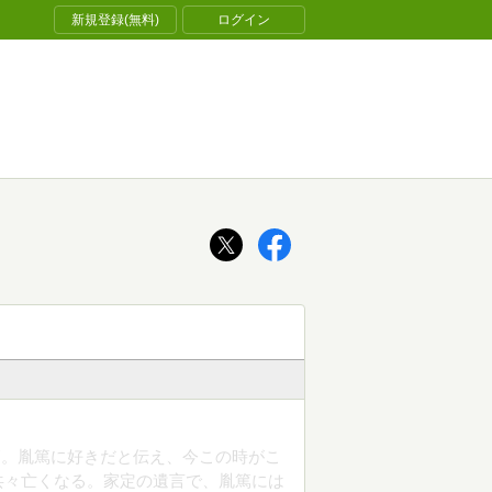
新規登録(無料)
ログイン
篤。胤篤に好きだと伝え、今この時がこ
共々亡くなる。家定の遺言で、胤篤には