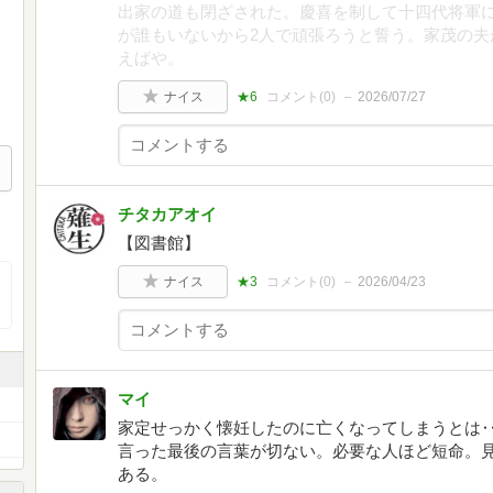
出家の道も閉ざされた。慶喜を制して十四代将軍
が誰もいないから2人で頑張ろうと誓う。家茂の夫
えばや。
ナイス
★6
コメント(
0
)
2026/07/27
チタカアオイ
【図書館】
ナイス
★3
コメント(
0
)
2026/04/23
マイ
家定せっかく懐妊したのに亡くなってしまうとは
言った最後の言葉が切ない。必要な人ほど短命。
ある。