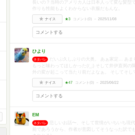
長いの？当時のアメリカ人は日本人って変な髪型
作りも性能もよくわからない衣服だもんな。
ナイス
★3
コメント(
0
)
2025/11/08
ひより
だいぶ久しぶりの大奥。 あぁ家定… あま
ネタバレ
もっと味わってほしかった(/_;) そして井伊直弼
外の変が起こって当たり前だよなぁ。 そしてそして
ナイス
★47
コメント(
0
)
2025/06/22
EM
悲しいお話〜、そして世情がいちいち現
ネタバレ
前であろうから、作者が意図してそうなった訳でも