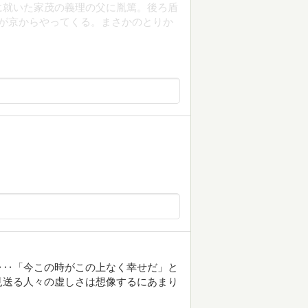
に就いた家茂の義理の父に胤篤。後ろ盾
が京からやってくる。まさかのとりか
‥‥「今この時がこの上なく幸せだ」と
見送る人々の虚しさは想像するにあまり