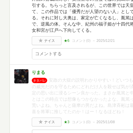
引する。ちらっと言及されるが、この世界では天
て、この作品では「優秀だが人望のない人」とし
る。それに対し大奥は、家定が亡くなるし、胤篤
で、逆風の体。そんな中、紀州の福子姫が十四代
女和宮が江戸へ下向してくる。
ナイス
★6
コメント(
0
)
2025/12/21
りまる
安政の大獄の説明わかりやすい！どいつ
ネタバレ
の威光だのを守るためにどれだけ人を殺せば気が済
定の思い出に浸るシーン良かった。まさか胤篤と
とはこの時点では想像もつかなかったよな。胤篤
荒いよね。ちゃんと薩摩の男だよね。島津斉彬は
喜を将軍に推してたのか！はー！なるほどね！
ナイス
★3
コメント(
0
)
2025/11/08