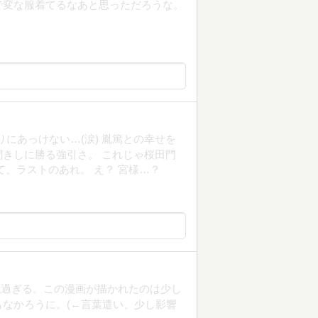
で変な服着てるなあと思っただろうな。
りにあっけない…(涙) 胤篤との幸せを
の聞きしに勝る強引さ。 これじゃ桜田門
、ラストのあれ。 え？ 宮様…？
代過ぎる。この漫画が描かれたのは少し
なかろうに。(←言葉遣い、少し影響