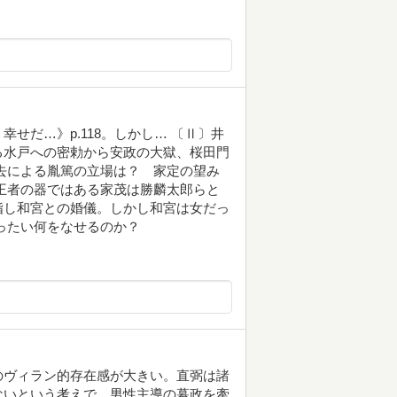
せだ…》p.118。しかし… 〔Ⅱ〕井
る水戸への密勅から安政の大獄、桜田門
去による胤篤の立場は？ 家定の望み
王者の器ではある家茂は勝麟太郎らと
指し和宮との婚儀。しかし和宮は女だっ
ったい何をなせるのか？
のヴィラン的存在感が大きい。直弼は諸
ないという考えで、男性主導の幕政を牽