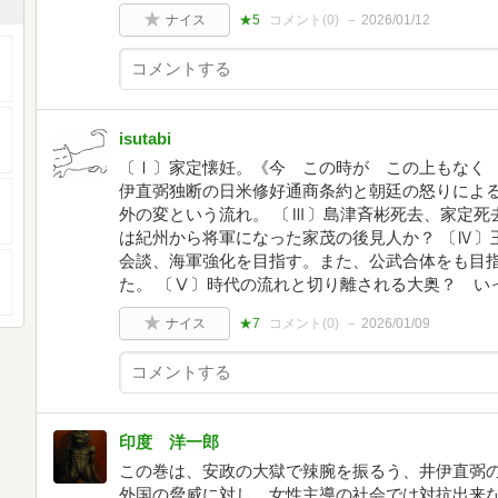
ナイス
★5
コメント(
0
)
2026/01/12
isutabi
〔Ⅰ〕家定懐妊。《今 この時が この上もなく 幸
伊直弼独断の日米修好通商条約と朝廷の怒りによ
外の変という流れ。 〔Ⅲ〕島津斉彬死去、家定死
は紀州から将軍になった家茂の後見人か？ 〔Ⅳ〕
会談、海軍強化を目指す。また、公武合体をも目
た。 〔Ⅴ〕時代の流れと切り離される大奥？ い
ナイス
★7
コメント(
0
)
2026/01/09
印度 洋一郎
この巻は、安政の大獄で辣腕を振るう、井伊直弼
外国の脅威に対し、女性主導の社会では対抗出来