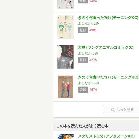
登録
5292
きのう何食べた?(6) (モーニングKC)
よしなが ふみ
登録
4901
大奥 (ヤングアニマルコミックス)
よしながふみ
登録
4775
きのう何食べた?(7) (モーニングKC)
よしなが ふみ
登録
4674
もっと見る
この本を読んだ人がよく読む本
メダリスト(15) (アフタヌーンKC)