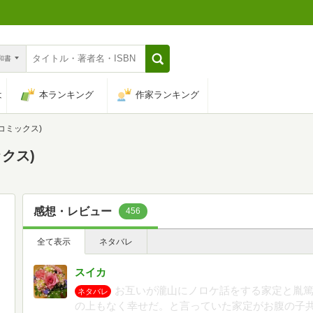
n和書
は
本ランキング
作家ランキング
ルコミックス)
ックス)
感想・レビュー
456
全て表示
ネタバレ
スイカ
お互いが瀧山にノロケ話をする家定と胤
ネタバレ
の上もなく幸せだ。と言っていた家定がお腹の子