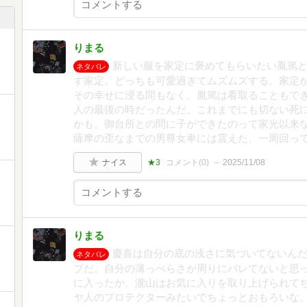
りまる
新しい服を家定に褒めてもらいたい胤篤
ネタバレ
す家定。どっちも可愛過ぎてムズムズする。家定
その幸せに浸る間もなく。胤篤は看取ることもでき
人の最後の時だったんだ。これまでにも切ない死
かも。御台所との間に子ができたのって家光以来な
薩摩の歪なまでの男尊女卑には震えた。一周回っ
ナイス
★3
コメント(
0
)
2025/11/08
りまる
慶喜は自分の底の浅さに気づいてないん
ネタバレ
プだ。自分の薄っぺらさが周りにバレてないと思
に入ったか。瀧山はお気に入りを取り上げられて
ヤ人のプロテクターみたいでちょっとおもろいな