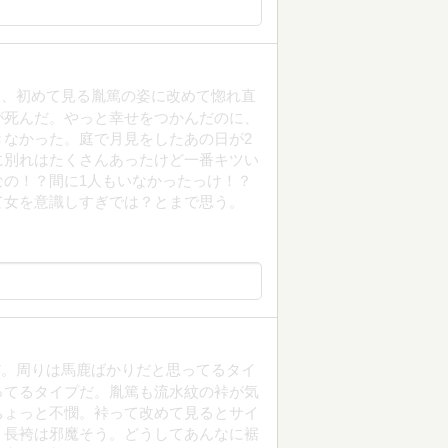
と、初めて見る胤篤の姿に改めて惚れ直
が死んだ。やっと幸せをつかんだのに、
なかった。庭で月見をしたあの日が2
に別れはたくさんあったけど一番キツい
の！？間に1人もいなかったっけ！？
て女を意識しすぎでは？とまで思う。
だ。周りは馬鹿ばかりだと思ってるタイ
ってるタイプだ。胤篤も流水紋の裃が気
ちょっと不憫。裃って改めて見るとサイ
。長袴は邪魔そう。どうしてあんなに裾