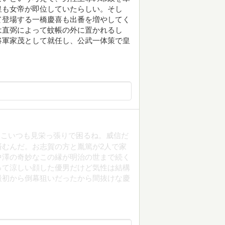
皇も女帝が即位していたらしい。そし
て登場する一橋慶喜も出番を増やしてく
は直弼によって蚊帳の外に置かれるし
将軍家茂として就任し、公武一体策で皇
もこいつも見栄っ張りで困るね。威信だ
むんだ。お志賀の方と胤篤が2人で家
中澤の奇妙なこの縁が明治の世まで続く
って涼しい顔した優男だけど気性は結構
最初から倒幕狙いだったから間抜けな慶