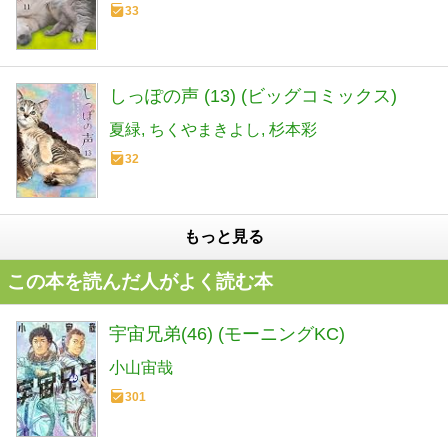
33
しっぽの声 (13) (ビッグコミックス)
夏緑
ちくやまきよし
杉本彩
32
もっと見る
この本を読んだ人がよく読む本
宇宙兄弟(46) (モーニングKC)
小山宙哉
301