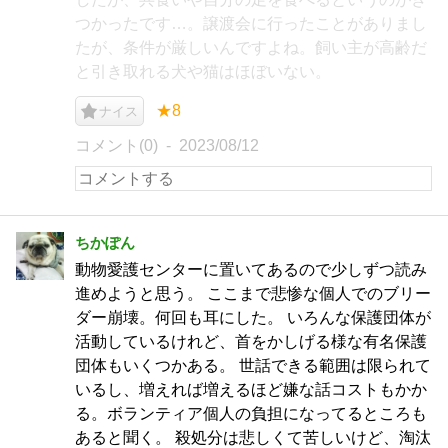
つかったです…。譲渡会に行ったことがありまし
たが、条件が厳しいんですよね。飼い主が高齢だ
と引き取れる犬や猫はほぼいない。
★8
ナイス
コメント(0)
2023/08/12
ちかぽん
動物愛護センターに置いてあるので少しずつ読み
進めようと思う。 ここまで悲惨な個人でのブリー
ダー崩壊。何回も耳にした。 いろんな保護団体が
活動しているけれど、首をかしげる様な有名保護
団体もいくつかある。 世話できる範囲は限られて
いるし、増えれば増えるほど嫌な話コストもかか
る。ボランティア個人の負担になってるところも
あると聞く。 殺処分は悲しくて苦しいけど、淘汰