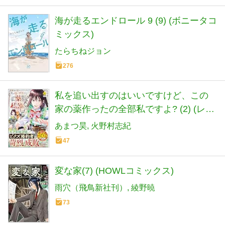
海が走るエンドロール 9 (9) (ボニータコ
ミックス)
たらちねジョン
276
私を追い出すのはいいですけど、この
家の薬作ったの全部私ですよ? (2) (レジ
ーナCOMICS)
あまつ昊
火野村志紀
47
変な家(7) (HOWLコミックス)
雨穴（飛鳥新社刊）
綾野暁
73