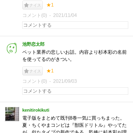
★1
ナイス
コメント(0)
2021/11/04
池野恋太郎
ペット業界の悲しいお話。内容より杉本彩の名前
を使ってるのがきつい。
★1
ナイス
コメント(0)
2021/09/03
kenitirokikuti
電子版をまとめて既刊8巻一気に買っちまった。
夏・ちくやまコンビは『獣医ドリトル』やってた
が、似たタイプの新作である。監修に杉本彩が理