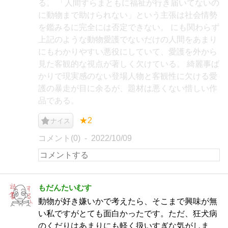
る。 「人間すらまともに福祉が行き届いてないの
に動物まで助けられない」という主張は社会情勢
を鑑みるに完全には否定できない。 にも関わらず
上記のような動物愛護でないだけの人間をあまり
にもわかりやすい悪役にしていて、愛護を外から
見た客観的な視点が著しく欠けている。 綺麗事ば
かりで現実感のない登場人物と客観性に欠ける愛
護の暴走が目に余るが、題材は悪くない惜しい作
品である。
★2
ナイス
コメント(0)
2022/10/09
もだんたいむす
動物が好き嫌いかで考えたら、そこまで興味が無
い私ですがとても面白かったです。ただ、狂犬病
のくだりはあまりにも軽く扱いすぎな気がしま