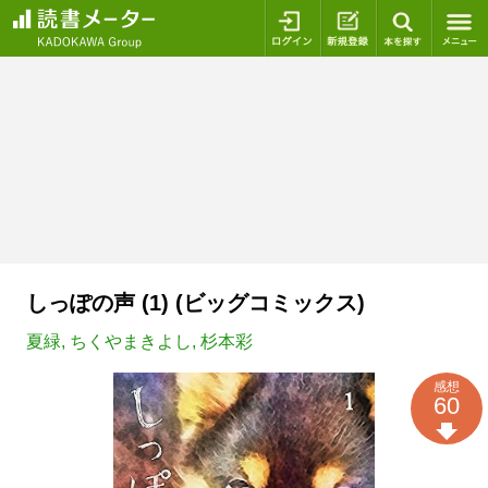
ログイン
新規登録
本を探
しっぽの声 (1) (ビッグコミックス)
夏緑
,
ちくやまきよし
,
杉本彩
感想
60