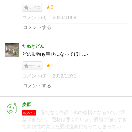
★2
ナイス
コメント(0)
2023/01/08
たぬきどん
どの動物も幸せになってほしい
★1
ナイス
コメント(0)
2022/12/31
麦原
1巻でなく作品全体の総括になるのでご容
ネタバレ
赦頂きたい。 題材は悪くないが、愛護に偏りすぎ
て客観性の欠けた愛誤漫画になってしまってい