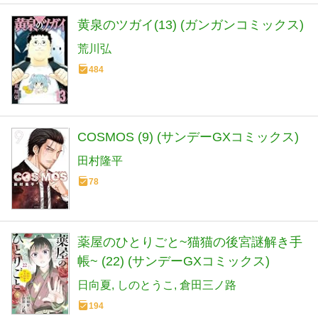
黄泉のツガイ(13) (ガンガンコミックス)
荒川弘
484
COSMOS (9) (サンデーGXコミックス)
田村隆平
78
薬屋のひとりごと~猫猫の後宮謎解き手
帳~ (22) (サンデーGXコミックス)
日向夏
しのとうこ
倉田三ノ路
194