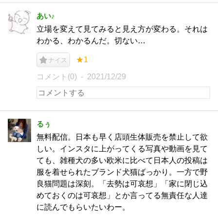
あい♪
立場を変えて見てみると見え方が変わる。それは
わかる、わかるんだ。切ない…
★1
ナイス
コメント(0)
2021/12/29
るぅ
無料配信。日本も早く店頭生体販売を禁止して欲
しい。インスタに上がってくる写真や動画を見て
ても、雑種犬の多い欧米に比べて日本人の投稿は
服を着せられたブランド犬猫ばっかり。一方で野
良猫問題は深刻。「去勢は可哀想」「家に閉じ込
めておくのは可哀想」とか言ってる無責任な人達
に読んでもらいたいわー。