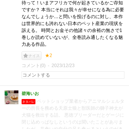
待って！いまアフリカで何が起きているかご存知
ですか？ 本当にそれは我々が幸せになる為に必要
なんでしょうか…と問いを投げるのに対し、本作
は世界的にも誇れない日本のペット産業の現状を
訴える。 時間とお金その他諸々の余裕の無さで1
巻しか読めていないが、全巻読み通したくなる魅
力ある作品。
★2
ナイス
コメント(0)
2023/12/23
碧海いお
ペットショップ業者からアニマルシェルタ
ネタバレ
ーの所長を務める天原士狼と獣医師の獅子神太が
犬猫を救出する話。 悪徳ブリーダーだとゲージに
閉じ込めっぱなしというのは聞いたことがありま
したが、共食いや自分の足を食べるというのがき