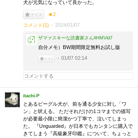
犬が元気になっていて良かった。
★2
ナイス
コメント(1)
2024/01/07
ザマァスキーな読書家さん#HMVld7
自分メモ）BW期間限定無料お試し版
01/07 02:14
ナイス
itachi-P
とあるビーグル犬が、前を通る少女に対し「ワ
ン」と吠える。 ただそれだけの1コマまでの描写
が必要最小限に簡潔かつ丁寧で、泣いてしまっ
た。 『Unguarded』が日本でもカンタンに購入で
きてしまう『高級象牙印鑑』について、ちょっと