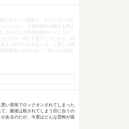
も殺人もゲーム感覚で、そこにゴールが
からじゃなく、人間の弱さや醜さを誰よ
家。さらにこの作品の面白いところは、
りだったり、他人を見下していたり、自
「あまり好きになれないな」と思う人物
％被害者側には立てない。何よりも目的
に悪い意味でロックオンされてしまった
れて、最後は殺されてしまう目に合うの
きがあるのだが、今度はどんな恐怖が描
。