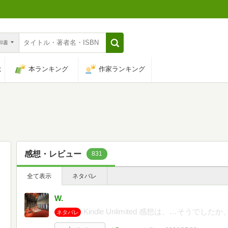
n和書
は
本ランキング
作家ランキング
感想・レビュー
831
全て表示
ネタバレ
W.
Kindle Unlimited 感想は、…そうで
ネタバレ