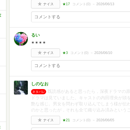
ナイス
★17
コメント(
0
)
2026/06/13
宝
るい
✴︎✴︎✴︎✴︎
ナイス
★3
コメント(
0
)
2026/06/10
しのなお
既読感があると思ったら，深夜ドラマの
ネタバレ
ドラマは見ていました。キャストの内田理央が頭
艶な感じ。男女を問わず取り込んでしまう様が伝
のかと思ったが，それも全て織り込み済みという
ナイス
★21
コメント(
0
)
2026/06/05
社