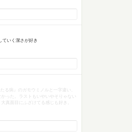
していく潔さが好き
いたる病』のガモウミノルと一字違い、
なかった。ラストもいやいやそりゃない
。大真面目にふざけてる感じも好き。