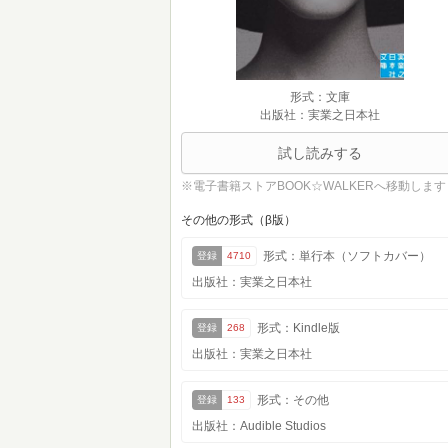
形式：文庫
出版社：実業之日本社
試し読みする
※電子書籍ストアBOOK☆WALKERへ移動します
その他の形式（β版）
形式：単行本（ソフトカバー）
登録
4710
出版社：実業之日本社
形式：Kindle版
登録
268
出版社：実業之日本社
形式：その他
登録
133
出版社：Audible Studios