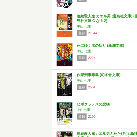
連続殺人鬼 カエル男 (宝島社文庫) (
島社文庫 C な 6-2)
中山 七里
登録
21544
死にゆく者の祈り (新潮文庫)
中山 七里
登録
2224
作家刑事毒島 (幻冬舎文庫)
中山 七里
登録
2564
ヒポクラテスの悲嘆
中山七里
登録
2100
連続殺人鬼カエル男ふたたび (宝島