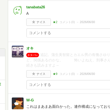
tanabata26
A
ナイス
★2
コメント(
0
)
2026/06/30
オキ
追記。蒲生美智留とカエル男の有働さゆ
ネタバレ
ど、関係あるのかな。 怖いよねえ。刑事さん
続きも読みますよ～
ナイス
★9
コメント(
0
)
2026/06/30
宝
W-G
これはまあまあ面白かった。連作構成になってお
）