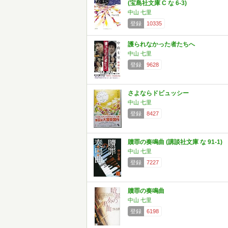
(宝島社文庫 C な 6-3)
中山 七里
登録
10335
護られなかった者たちへ
中山 七里
登録
9628
さよならドビュッシー
中山 七里
登録
8427
贖罪の奏鳴曲 (講談社文庫 な 91-1)
中山 七里
登録
7227
贖罪の奏鳴曲
中山 七里
登録
6198