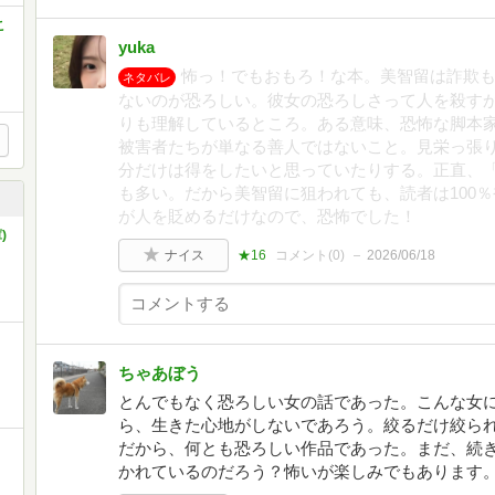
こ
yuka
怖っ！でもおもろ！な本。美智留は詐欺
ネタバレ
ないのが恐ろしい。彼女の恐ろしさって人を殺す
りも理解しているところ。ある意味、恐怖な脚本
被害者たちが単なる善人ではないこと。見栄っ張
分だけは得をしたいと思っていたりする。正直、
も多い。だから美智留に狙われても、読者は100
が人を貶めるだけなので、恐怖でした！
)
ナイス
★16
コメント(
0
)
2026/06/18
ちゃあぼう
とんでもなく恐ろしい女の話であった。こんな女
ら、生きた心地がしないであろう。絞るだけ絞ら
だから、何とも恐ろしい作品であった。まだ、続
かれているのだろう？怖いが楽しみでもあります