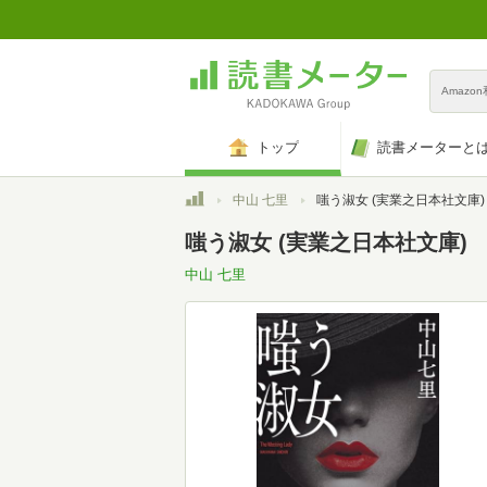
Amazo
トップ
読書メーターと
トップ
中山 七里
嗤う淑女 (実業之日本社文庫)
嗤う淑女 (実業之日本社文庫)
中山 七里