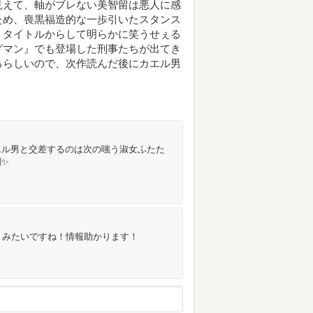
見えて、軸がブレない美智留は悪人に感
ため、喪黒福造的な一歩引いたスタンス
。タイトルからして明らかに笑うせぇる
グマン』でも登場した刑事たちが出てき
るらしいので、次作読んだ後にカエル男
エル男と交差するのは次の嗤う淑女ふたた
✨
うみたいですね！情報助かります！