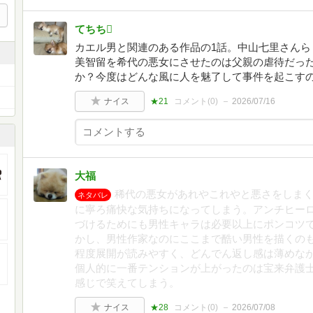
てちち
カエル男と関連のある作品の1話。中山七里さんら
美智留を希代の悪女にさせたのは父親の虐待だっ
か？今度はどんな風に人を魅了して事件を起こす
ナイス
★21
コメント(
0
)
2026/07/16
大福
稀代の悪女があれやこれやと悪さをしま
ネタバレ
に寧ろ痛快な気持ちになってしまう。アンチヒー
づけるためにも男性キャラは必要以上にポンコツ
かし、男性作家なのにここまで酷い男性を描くの
程度展開が読みやすく、どんでん返し感は薄めな
個人的に一番テンションが上がったのは宝来弁護
感じで笑えてしまう。
ナイス
★28
コメント(
0
)
2026/07/08