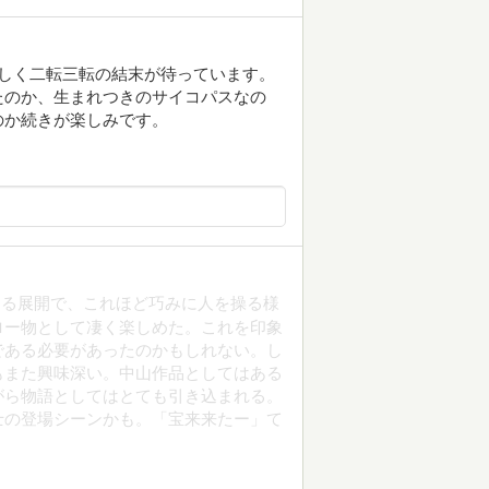
しく二転三転の結末が待っています。
たのか、生まれつきのサイコパスなの
のか続きが楽しみです。
くる展開で、これほど巧みに人を操る様
ロー物として凄く楽しめた。これを印象
である必要があったのかもしれない。し
もまた興味深い。中山作品としてはある
がら物語としてはとても引き込まれる。
士の登場シーンかも。「宝来来たー」て