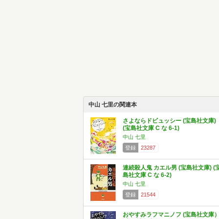
中山 七里の関連本
さよならドビュッシー (宝島社文庫)
(宝島社文庫 C な 6-1)
中山 七里
登録
23287
連続殺人鬼 カエル男 (宝島社文庫) (
島社文庫 C な 6-2)
中山 七里
登録
21544
おやすみラフマニノフ (宝島社文庫