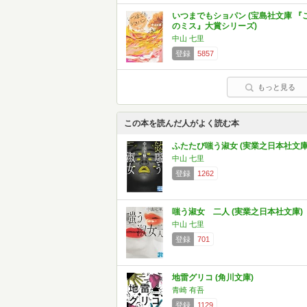
いつまでもショパン (宝島社文庫 『
のミス』大賞シリーズ)
中山 七里
登録
5857
もっと見る
この本を読んだ人がよく読む本
ふたたび嗤う淑女 (実業之日本社文庫
中山 七里
登録
1262
嗤う淑女 二人 (実業之日本社文庫)
中山 七里
登録
701
地雷グリコ (角川文庫)
青崎 有吾
登録
1129