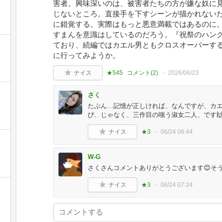
害者。興味深いのは、被害者たちの方が嫌な奴に
じないところ。直接手を下すシーンが描かれない
に錯覚する。実際はもっと悪意満載ではあるのに
すまんを意識はしているのだろう。『祝祭のハン
ており、続編ではカエル男ともクロスオーバーす
に行ってみようか。
ナイス
★545
コメント(
2
)
2026/06/23
さく
たぶん…記憶が正しければ、なんですが、カ
び、じゃなく、三作目の嗤う淑女二人、です
ナイス
★3
06/24 06:44
W-G
さくさんコメントありがとうございます😊そ
ナイス
★3
06/24 07:24