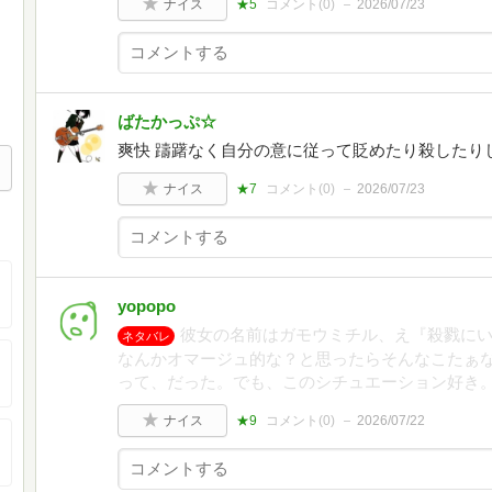
ナイス
★5
コメント(
0
)
2026/07/23
ばたかっぷ☆
爽快 躊躇なく自分の意に従って貶めたり殺したり
ナイス
★7
コメント(
0
)
2026/07/23
yopopo
彼女の名前はガモウミチル、え『殺戮に
ネタバレ
なんかオマージュ的な？と思ったらそんなこたぁ
って、だった。でも、このシチュエーション好き
ナイス
★9
コメント(
0
)
2026/07/22