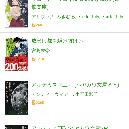
撃文庫)
アサウラ
いみぎむる
Spider Lily
Spider Lily
268
成瀬は都を駆け抜ける
宮島未奈
12781
アルテミス（上） (ハヤカワ文庫ＳＦ)
アンディ・ウィアー
小野田和子
2395
アルテミス(下) (ハヤカワ文庫SF)