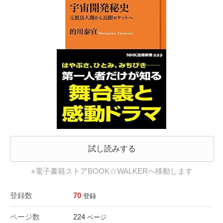
試し読みする
※電子書籍ストアBOOK☆WALKERへ移動します
登録数
70
登録
ページ数
224
ページ