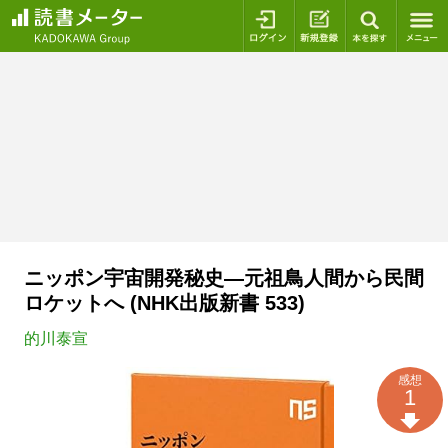
ログイン
新規登録
本を探
ニッポン宇宙開発秘史―元祖鳥人間から民間
ロケットへ (NHK出版新書 533)
的川泰宣
感想
1