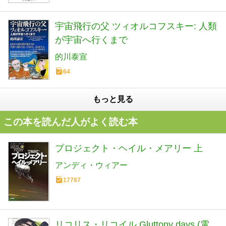
宇宙飛行の父 ツィオルコフスキー: 人類
が宇宙へ行くまで
的川泰宣
64
もっと見る
この本を読んだ人がよく読む本
プロジェクト・ヘイル・メアリー 上
アンディ・ウィアー
17787
リコリス・リコイル Gluttony days (電