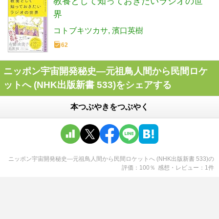
教養として知っておきたいラジオの世
界
コトブキツカサ
濱口英樹
62
ニッポン宇宙開発秘史―元祖鳥人間から民間ロケ
ットへ (NHK出版新書 533)をシェアする
本つぶやきをつぶやく
ニッポン宇宙開発秘史―元祖鳥人間から民間ロケットへ (NHK出版新書 533)
の
評価
100
％
感想・レビュー
1
件