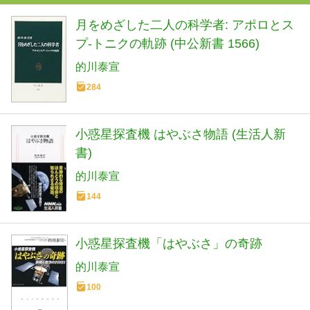
月をめざした二人の科学者: アポロとス
プ-トニクの軌跡 (中公新書 1566)
的川泰宣
284
小惑星探査機 はやぶさ物語 (生活人新
書)
的川泰宣
144
小惑星探査機「はやぶさ」の奇跡
的川泰宣
100