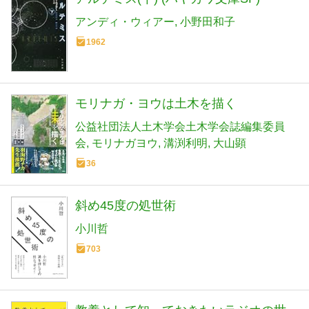
アンディ・ウィアー
小野田和子
1962
モリナガ・ヨウは土木を描く
公益社団法人土木学会土木学会誌編集委員
会
モリナガヨウ
溝渕利明
大山顕
36
斜め45度の処世術
小川哲
703