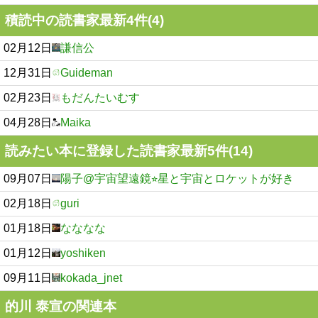
積読中の読書家最新4件(4)
02月12日
謙信公
12月31日
Guideman
02月23日
もだんたいむす
04月28日
Maika
読みたい本に登録した読書家最新5件(14)
09月07日
陽子@宇宙望遠鏡⭐︎星と宇宙とロケットが好き
02月18日
guri
01月18日
なななな
01月12日
yoshiken
09月11日
kokada_jnet
的川 泰宣の関連本