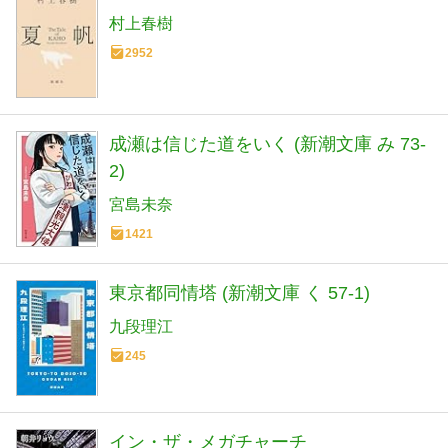
村上春樹
2952
成瀬は信じた道をいく (新潮文庫 み 73-
2)
宮島未奈
1421
東京都同情塔 (新潮文庫 く 57-1)
九段理江
245
イン・ザ・メガチャーチ