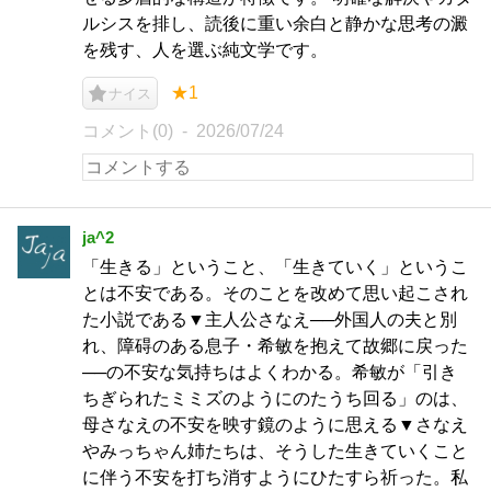
ルシスを排し、読後に重い余白と静かな思考の澱
を残す、人を選ぶ純文学です。
★1
ナイス
コメント(0)
2026/07/24
ja^2
「生きる」ということ、「生きていく」というこ
とは不安である。そのことを改めて思い起こされ
た小説である▼主人公さなえ──外国人の夫と別
れ、障碍のある息子・希敏を抱えて故郷に戻った
──の不安な気持ちはよくわかる。希敏が「引き
ちぎられたミミズのようにのたうち回る」のは、
母さなえの不安を映す鏡のように思える▼さなえ
やみっちゃん姉たちは、そうした生きていくこと
に伴う不安を打ち消すようにひたすら祈った。私