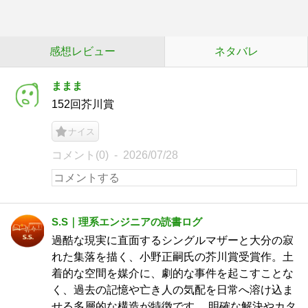
感想レビュー
ネタバレ
ままま
152回芥川賞
ナイス
コメント(0)
2026/07/28
S.S｜理系エンジニアの読書ログ
過酷な現実に直面するシングルマザーと大分の寂
れた集落を描く、小野正嗣氏の芥川賞受賞作。土
着的な空間を媒介に、劇的な事件を起こすことな
く、過去の記憶や亡き人の気配を日常へ溶け込ま
せる多層的な構造が特徴です。 明確な解決やカタ