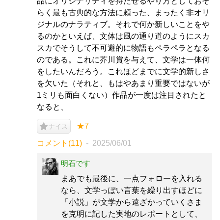
品にオリジナリティを持たせるやり方としておそ
らく最も古典的な方法に頼った、まったく非オリ
ジナルのナラティブ。それで何か新しいことをや
るのかといえば、文体は風の通り道のようにスカ
スカでそうして不可避的に物語もペラペラとなる
のである。これに芥川賞を与えて、文学は一体何
をしたいんだろう。これほどまでに文学的新しさ
を欠いた（それと、もはやあまり重要ではないが
1ミリも面白くない）作品が一度は注目されたと
なると、
★7
ナイス
コメント(11)
2025/06/01
明石です
まあでも最後に、一点フォローを入れる
なら、文学っぽい言葉を繰り出すほどに
「小説」が文学から遠ざかっていくさま
を克明に記した実地のレポートとして、