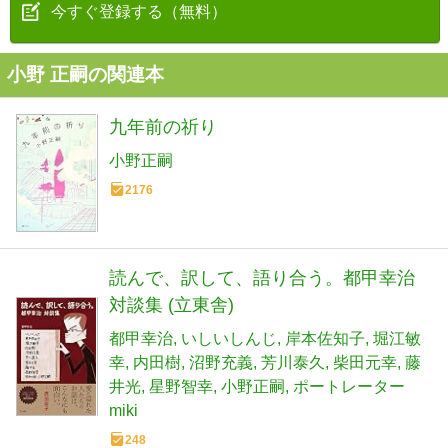
今すぐ登録する（無料）
小野 正嗣の関連本
九年前の祈り
小野正嗣
2176
読んで、訳して、語り合う。都甲幸治
対談集​ (立東舎)
都甲幸治
いしいしんじ
岸本佐知子
堀江敏
幸
内田樹
沼野充義
芳川泰久
柴田元幸
藤
井光
星野智幸
小野正嗣
ポートレーター
miki
248