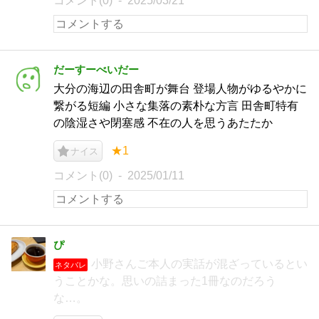
コメント(0)
2025/03/21
だーすーべいだー
大分の海辺の田舎町が舞台 登場人物がゆるやかに
繋がる短編 小さな集落の素朴な方言 田舎町特有
の陰湿さや閉塞感 不在の人を思うあたたか
★1
ナイス
コメント(0)
2025/01/11
ぴ
小野さんご本人の実話が混ざっているとい
ネタバレ
うことかな。思いの詰まった1冊なのだろう
な…。