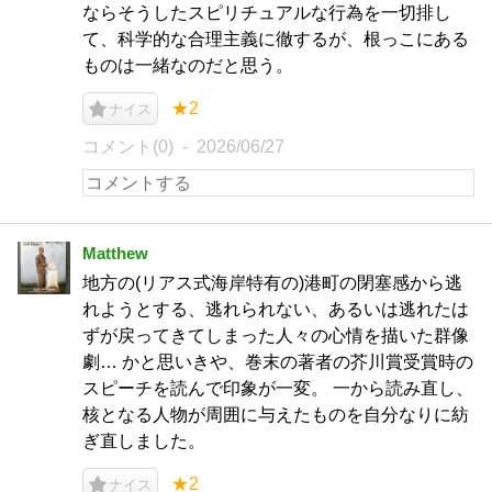
ならそうしたスピリチュアルな行為を一切排し
て、科学的な合理主義に徹するが、根っこにある
ものは一緒なのだと思う。
★2
ナイス
コメント(0)
2026/06/27
Matthew
地方の(リアス式海岸特有の)港町の閉塞感から逃
れようとする、逃れられない、あるいは逃れたは
ずが戻ってきてしまった人々の心情を描いた群像
劇… かと思いきや、巻末の著者の芥川賞受賞時の
スピーチを読んで印象が一変。 一から読み直し、
核となる人物が周囲に与えたものを自分なりに紡
ぎ直しました。
★2
ナイス