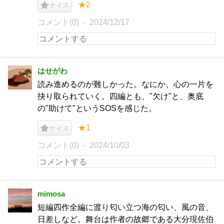
★2
ナイス
コメント(0)
2024/12/17
はせがわ
読み進めるのが難しかった。なにか、心の一片を
抉り取られていく。四編とも、"欠け"と、奥底
の"助けて"というSOSを感じた。
★1
ナイス
コメント(0)
2024/10/03
mimosa
短編四作全編に渡り匂い立つ海の匂い、風の音、
日差しなど。舞台は作者の故郷である大分現佐伯