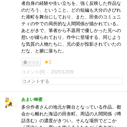
者自身の経験や生い立ちを、強く反映した作品な
のだろう、ということ。どの短編も大分のさびれ
た港町を舞台にしており、また、田舎のコミュニ
ティの中での局所的な人間関係が描かれている。
あとがきで、筆者から不器用で優しかった兄への
想いが綴られており、作中に登場する、同じよう
な気質の人物たちに、兄の姿が投影されていたの
だな、と腑に落ちた。
★2
ナイス
コメント(0)
2025/12/09
あまい蜂蜜
多分作者さんの地元が舞台となっている作品。都
会から離れた海辺の田舎町。周辺の人間関係（噂
話含む）の濃度がきつい。そんな場所でどこか