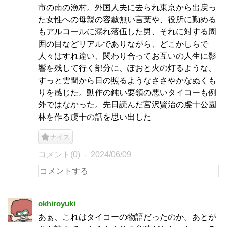
市の南の漁村。外国人夫に去られ東京から出戻っ
た女性への母親の容赦無い言葉や、役所に勤める
もアルコールに溺れ落伍した男、それに対する周
囲の目などリアルでありながら、どこかしらで
人々はすれ違い、関わり合ってお互いの人生に影
響を残して行く部分に、ぽおと火の灯るような、
すっと雲間から日の照るようなささやかなぬくも
りを感じた。動作の鈍い要領の悪いタイコーも例
外ではなかった。先日読んだ宮沢賢治の虔十公園
林を作る虔十の話を思い出した
ナイス
コメント(0)
2024/06/09
okhiroyuki
あぁ、これはタイコーの物語だったのか。あとが