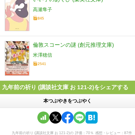
高瀬隼子
845
倫敦スコーンの謎 (創元推理文庫)
米澤穂信
2541
九年前の祈り (講談社文庫 お 121-2)をシェアする
本つぶやきをつぶやく
九年前の祈り (講談社文庫 お 121-2)
の
評価
70
％
感想・レビュー
87
件