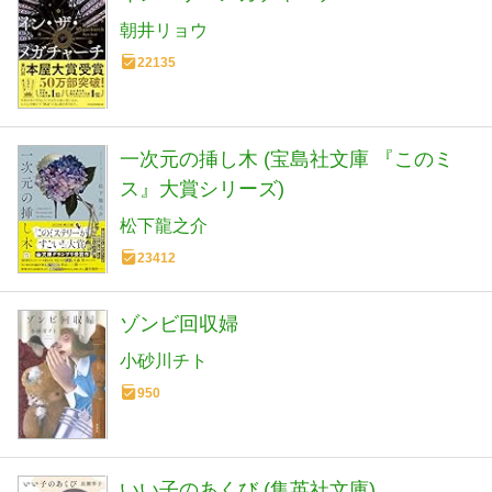
朝井リョウ
22135
一次元の挿し木 (宝島社文庫 『このミ
ス』大賞シリーズ)
松下龍之介
23412
ゾンビ回収婦
小砂川チト
950
いい子のあくび (集英社文庫)