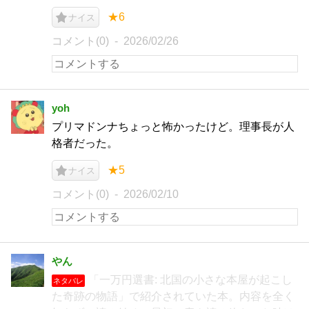
★6
ナイス
コメント(0)
2026/02/26
yoh
プリマドンナちょっと怖かったけど。理事長が人
格者だった。
★5
ナイス
コメント(0)
2026/02/10
やん
「一万円選書: 北国の小さな本屋が起こし
ネタバレ
た奇跡の物語」で紹介されていた本。内容を全く