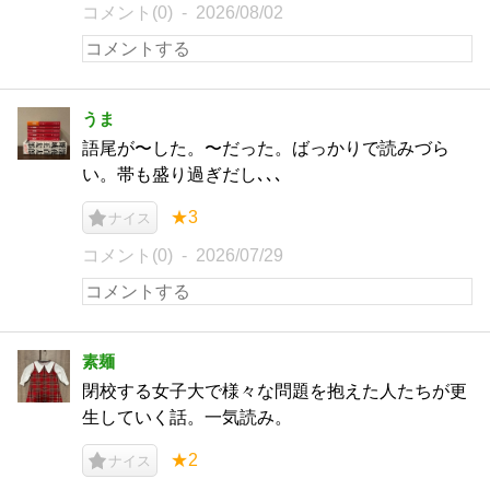
コメント(0)
2026/08/02
うま
語尾が〜した。〜だった。ばっかりで読みづら
い。帯も盛り過ぎだし､､､
★3
ナイス
コメント(0)
2026/07/29
素麺
閉校する女子大で様々な問題を抱えた人たちが更
生していく話。一気読み。
★2
ナイス