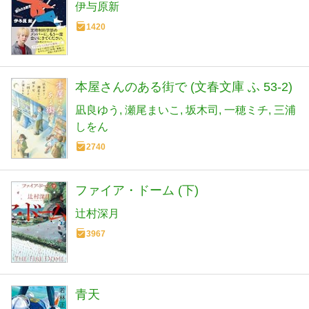
伊与原新
1420
本屋さんのある街で (文春文庫 ふ 53-2)
凪良ゆう
瀬尾まいこ
坂木司
一穂ミチ
三浦
しをん
2740
ファイア・ドーム (下)
辻村深月
3967
青天