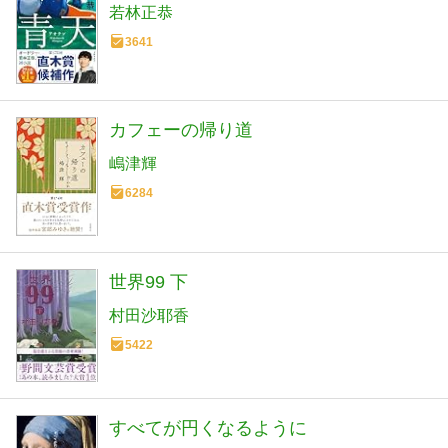
若林正恭
3641
カフェーの帰り道
嶋津輝
6284
世界99 下
村田沙耶香
5422
すべてが円くなるように