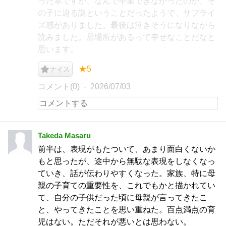
った本ですが、なんで卒業できなかったのか、そ
の子に迫る謎ということだったようで、サプライ
ズ感がありました。最後は泣きそうになりながら
読みました。居場所があるって幸せなことだなと
思います。
★5
ナイス
コメント(0)
2026/07/03
Takeda Masaru
前半は、表現がもたついて、あまり面白くないか
もと思ったが、途中から無駄な表現をしなくなっ
ていき、話が伝わりやすくなった。家族、特に母
親の子育ての重要性を、これでもかと描かれてい
て、自分の子供だった頃に母親が言ってきたこ
と、やってきたことを思い重ねた。百点満点の育
児はない。ただそれが悪いとは思わない。