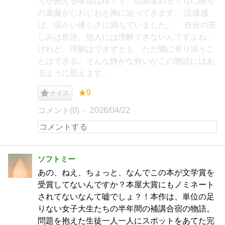
ちが抱える事情は様々で、読み進めるうちに彼ら
の葛藤がじわじわと胸に迫ってきます。 読後感
は、温かい優しさに満ちていました。 「自分の苦
しみは所詮、他人には理解できないんですよね。
けれど、理解はできずとも、ただ隣に寄り添うこ
とはできる。そんな静かな救いがこの物語にはあ
るように思えます。
★9
ナイス
コメント(0)
2026/04/22
ソフトミー
あの、ねえ、ちょっと、なんでこの本が文学賞を
受賞してないんですか？本屋大賞にもノミネート
されてないなんて嘘でしょ？！本作は、単位の足
りない女子大生たちの半年間の補講合宿の物語。
問題を抱えた生徒一人一人にスポットをあてた完