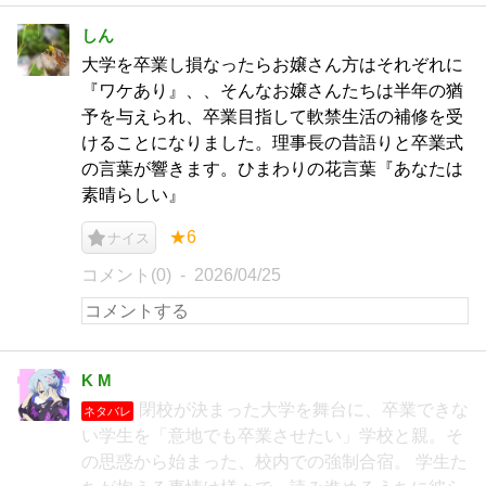
しん
大学を卒業し損なったらお嬢さん方はそれぞれに
『ワケあり』、、そんなお嬢さんたちは半年の猶
予を与えられ、卒業目指して軟禁生活の補修を受
けることになりました。理事長の昔語りと卒業式
の言葉が響きます。ひまわりの花言葉『あなたは
素晴らしい』
★6
ナイス
コメント(0)
2026/04/25
K M
閉校が決まった大学を舞台に、卒業できな
ネタバレ
い学生を「意地でも卒業させたい」学校と親。そ
の思惑から始まった、校内での強制合宿。 学生た