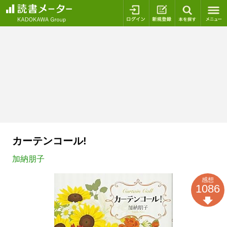
ログイン
新規登録
本を探
カーテンコール!
加納朋子
感想
1086