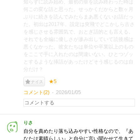
知らずに読み始め、最初の章を読み終わった時は
何この変な話と思った。せっかくだからと数ヶ月
ぶりに続きを読んでみたらまあ悪くないお話だっ
た。初出は2017年。設定は突飛でどこかしら古さ
を感じさせる雰囲気で、おとぎ話的とも言える。
それでも全編に優しさが滲み出していて読後感は
悪くなかった。彼女たちは単位や卒業以上のもの
をここで手に入れたのは間違いない。ひとつゾッ
とするような挿話があったけどそう感じるのは自
分だけ？
★5
ナイス
コメント(2)
2026/01/05
りさ
自分を責めたり落ち込みやすい性格なので、『あ
なたは素晴らしい』と自分に言い聞かせて生きて