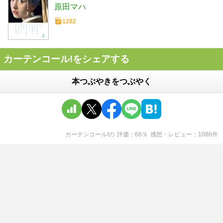
原田マハ
1282
カーテンコール!をシェアする
本つぶやきをつぶやく
カーテンコール!
の
評価
66
％
感想・レビュー
1086
件