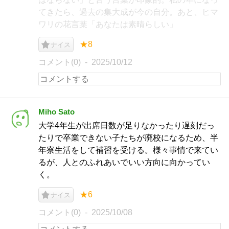
てきたら、過去の集大成が今の自分。あと、ヒマ
ワリの花言葉「あなたは素晴らしい」
★8
ナイス
コメント(0)
2025/10/12
Miho Sato
大学4年生が出席日数が足りなかったり遅刻だっ
たりで卒業できない子たちが廃校になるため、半
年寮生活をして補習を受ける。様々事情で来てい
るが、人とのふれあいでいい方向に向かってい
く。
★6
ナイス
コメント(0)
2025/10/08