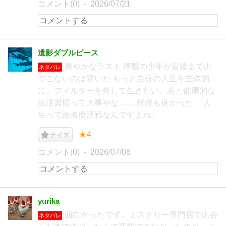
コメント(0)
2026/07/21
遺影ダブルピース
爽やかなラスト 序盤の少年が最後まで出
ネタバレ
てこないのは驚いた もっと自分の人生を主体的
に、フィルターを外して生きたい。あと健康的な
生活習慣って大事やな…… 解説も良かった 「人
生って敗者復活戦なんですよね」
★4
ナイス
コメント(0)
2026/07/08
yurika
面白かったです。ミステリー専門店で出会
ネタバレ