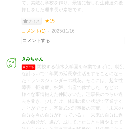
て、素敵な学校を作り、最後に苦しむ生徒達の後
押しをした理事長が素敵です。
★15
ナイス
コメント(1)
2025/11/16
きみちゃん
閉校する萌木女学園を卒業できずに、特別
ネタバレ
な計らいで半年間の延長寮生活をすることになっ
たトランスジェンダーの桃花。そこには、起立性
障害、拒食症、妊娠、出産で休学した、などの
様々な事情抱えた仲間がいた。理事長のつらい過
去も聞き、少しだけ、体調の良い状態で卒業する
ことができた。卒業式の理事長の言葉、「未来の
自分を今の自分が作っている」「未来の自分に過
去の自分が、選び、成してきたことを悔やませて
はならない」と言う言葉が印象的。私の年になっ