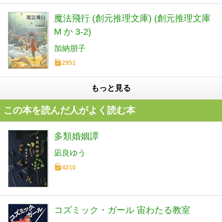
魔法飛行 (創元推理文庫) (創元推理文庫
M か 3-2)
加納朋子
2951
もっと見る
この本を読んだ人がよく読む本
多類婚姻譚
凪良ゆう
4210
コズミック・ガール 宙わたる教室