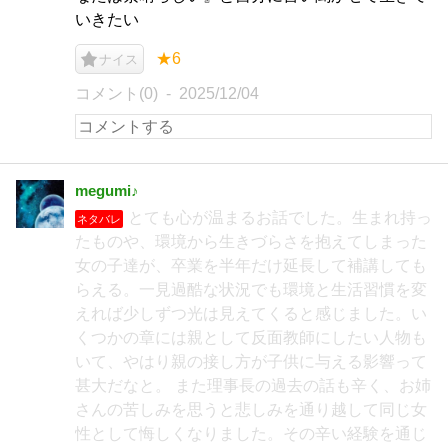
いきたい
★6
ナイス
コメント(0)
2025/12/04
megumi♪
とても心が温まるお話でした。生まれ持っ
ネタバレ
たものや、環境から生きづらさを抱えてしまった
女の子達が、卒業を半年だけ延長して補講しても
らえる。一見過酷な状況でも環境と生活習慣を変
えれば少しずつ光は見えてくると感じました。い
くつかの章には親として反面教師にしたい人物も
いて、やはり親の接し方が子供に与える影響って
甚大だなと。 また理事長の過去の話も辛く、お姉
さんの苦しみを思うと悲しみを通り越して同じ女
性として悔しくなりました。その辛い経験を通じ