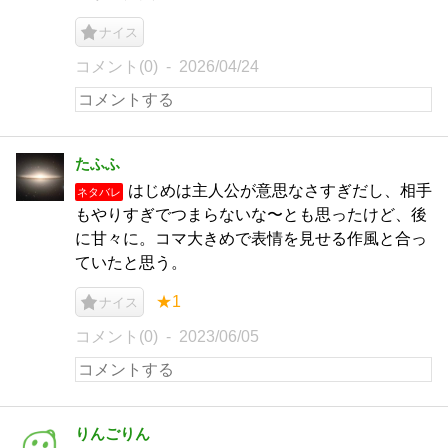
ナイス
コメント(0)
2026/04/24
たふふ
はじめは主人公が意思なさすぎだし、相手
ネタバレ
もやりすぎでつまらないな〜とも思ったけど、後
に甘々に。コマ大きめで表情を見せる作風と合っ
ていたと思う。
★1
ナイス
コメント(0)
2023/06/05
りんごりん