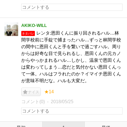
AKIKO-WILL
レンタ:恩田くんに振り回されるハル…林
ネタバレ
間学校前に手錠で捕まったハル…ずっと林間学校
の間中に恩田くんと手を繋いで過ごすハル。周り
からは好奇な目で見られるし、恩田くんの元カノ
からやっかまれるハル…しかし、温泉で恩田くん
は変わってしまう…恋だと気付かない恩田くんっ
て一体。ハルはフラれたのか？イマイチ恩田くん
が意味不明だな。ハルも大変だ。
★14
ナイス
コメント(0)
2018/05/25