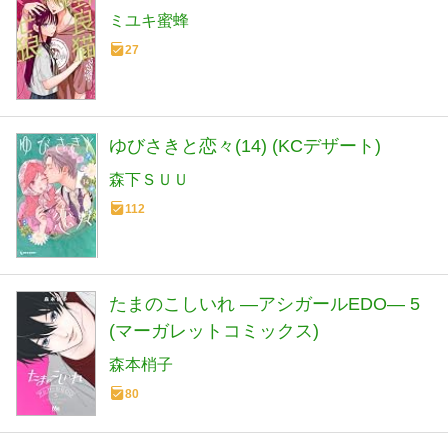
ミユキ蜜蜂
27
ゆびさきと恋々(14) (KCデザート)
森下ＳＵＵ
112
たまのこしいれ ―アシガールEDO― 5
(マーガレットコミックス)
森本梢子
80