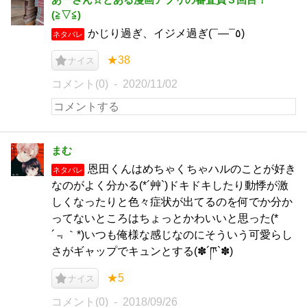
(⁠≧⁠▽⁠≦⁠)
かじり過ぎ、イジメ過ぎ(¯―¯٥)
ネタバレ
★38
ナイス
コメント(0)
2020/11/02
まむ
恩田くんはめちゃくちゃハルのことが好き
ネタバレ
なのがよく分かる(*´艸`)ドキドキしたり動悸が激
しくなったりと色々症状が出てるのを何でか分か
ってないところはちょっとかわいいと思った(*
´﹃｀*)いつも俺様な感じなのにそういう可愛らし
さがギャップでキュンとする(✽´ཫ`✽)
★5
ナイス
コメント(0)
2018/09/26