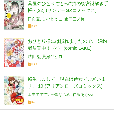
薬屋のひとりごと~猫猫の後宮謎解き手
帳~ (22) (サンデーGXコミックス)
日向夏
しのとうこ
倉田三ノ路
197
おひとり様には慣れましたので。 婚約
者放置中！（4） (comic LAKE)
晴田巡
荒瀬ヤヒロ
143
転生しまして、現在は侍女でございま
す。 10 (アリアンローズコミックス)
田中ててて
玉響なつめ
仁藤あかね
42