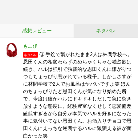
感想レビュー
ネタバレ
もこぴ
③ 手錠で繋がれたまま2人は林間学校へ。
ネタバレ
恩田くんの相変わらずのめちゃくちゃな独占欲は
続き、ハルは強引で独裁的な恩田くんに嫌がりつ
つもちょっぴり惹かれている様子。しかしさすが
に林間学校で2人でお風呂はヤバいですよ笑 ほん
のちょっぴりだど恩田くんが気になり始めた所
で、今度は彼がハルにドキドキしだして急に突き
放すような態度に。経験豊富なくせして恋愛偏差
値低すぎるから自分が本気でハルを好きになった
事に気付いてない恩田くん。お酒入りチョコで恩
田くんにえっちな逆襲するハルに狼狽える彼が面
白かった笑