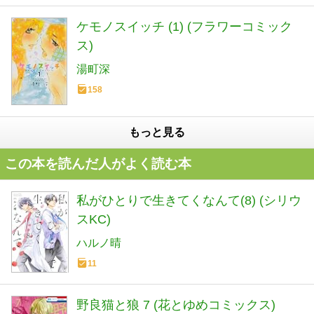
ケモノスイッチ (1) (フラワーコミック
ス)
湯町深
158
もっと見る
この本を読んだ人がよく読む本
私がひとりで生きてくなんて(8) (シリウ
スKC)
ハルノ晴
11
野良猫と狼 7 (花とゆめコミックス)