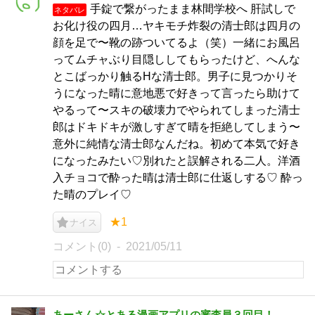
手錠で繋がったまま林間学校へ 肝試しで
ネタバレ
お化け役の四月…ヤキモチ炸裂の清士郎は四月の
顔を足で〜靴の跡ついてるよ（笑）一緒にお風呂
ってムチャぶり目隠ししてもらったけど、へんな
とこばっかり触るHな清士郎。男子に見つかりそ
うになった晴に意地悪で好きって言ったら助けて
やるって〜スキの破壊力でやられてしまった清士
郎はドキドキが激しすぎて晴を拒絶してしまう〜
意外に純情な清士郎なんだね。初めて本気で好き
になったみたい♡別れたと誤解される二人。洋酒
入チョコで酔った晴は清士郎に仕返しする♡ 酔っ
た晴のプレイ♡
★1
ナイス
コメント(0)
2021/05/11
あーさん☆とある漫画アプリの審査員３回目！