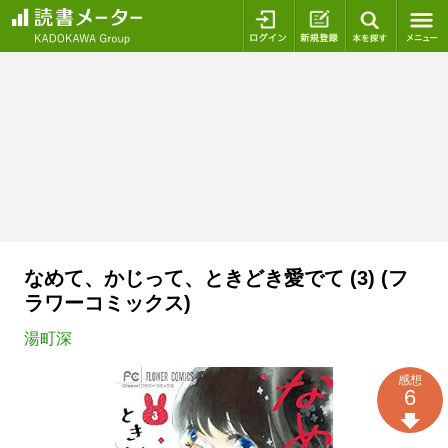
ログイン
新規登録
本を探
なめて、かじって、ときどき愛でて (3) (フ
ラワーコミックス)
湯町深
感想
6