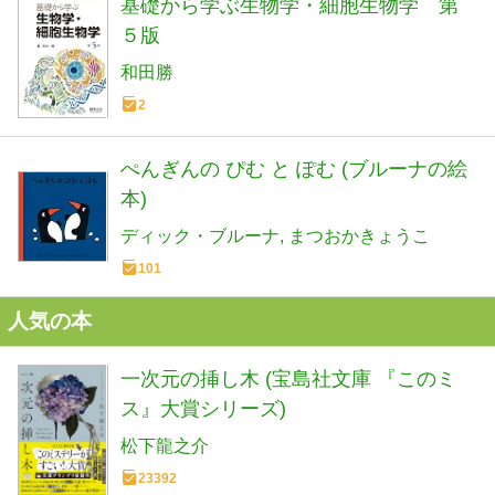
基礎から学ぶ生物学・細胞生物学 第
５版
和田勝
2
ぺんぎんの ぴむ と ぽむ (ブルーナの絵
本)
ディック・ブルーナ
まつおかきょうこ
101
人気の本
一次元の挿し木 (宝島社文庫 『このミ
ス』大賞シリーズ)
松下龍之介
23392