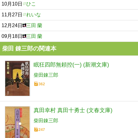
10月10日
ひこ
11月27日
れいな
12月24日
三田 蘭
09月18日
三田 蘭
柴田 錬三郎の関連本
眠狂四郎無頼控(一) (新潮文庫)
柴田錬三郎
362
真田幸村 真田十勇士 (文春文庫)
柴田錬三郎
247