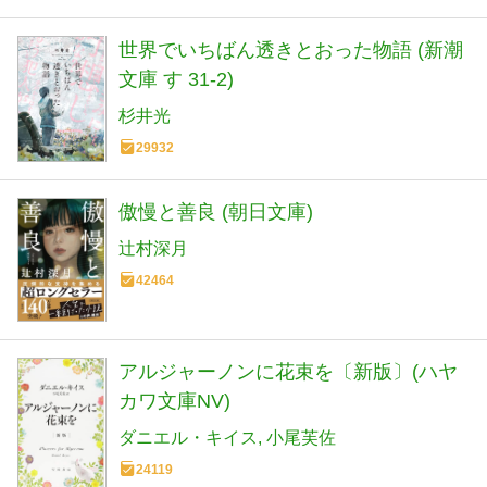
世界でいちばん透きとおった物語 (新潮
文庫 す 31-2)
杉井光
29932
傲慢と善良 (朝日文庫)
辻村深月
42464
アルジャーノンに花束を〔新版〕(ハヤ
カワ文庫NV)
ダニエル・キイス
小尾芙佐
24119