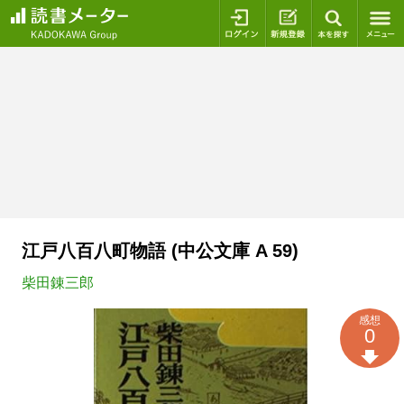
ログイン
新規登録
本を探
江戸八百八町物語 (中公文庫 A 59)
柴田錬三郎
感想
0