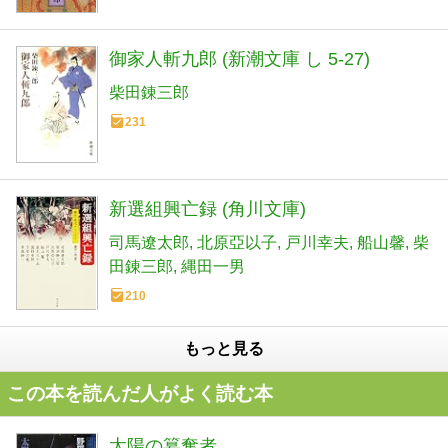
御家人斬九郎 (新潮文庫 し 5-27)
柴田錬三郎
231
新選組興亡録 (角川文庫)
司馬遼太郎
北原亞以子
戸川幸夫
船山馨
柴
田錬三郎
縄田一男
210
もっと見る
この本を読んだ人がよく読む本
太陽の簒奪者