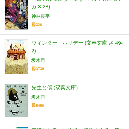
カ 3-28)
神林長平
320
ウィンター・ホリデー (文春文庫 さ 49-
2)
坂木司
3739
先生と僕 (双葉文庫)
坂木司
5450