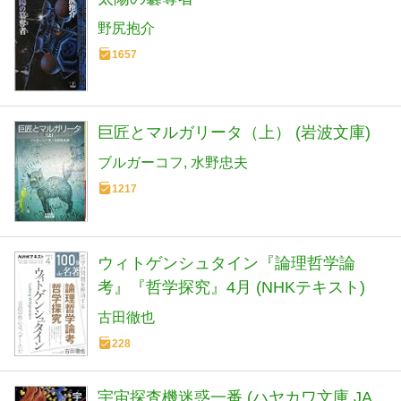
野尻抱介
1657
巨匠とマルガリータ（上） (岩波文庫)
ブルガーコフ
水野忠夫
1217
ウィトゲンシュタイン『論理哲学論
考』『哲学探究』4月 (NHKテキスト)
古田徹也
228
宇宙探査機迷惑一番 (ハヤカワ文庫 JA