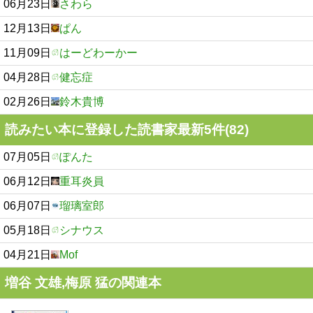
06月23日
さわら
12月13日
ぱん
11月09日
はーどわーかー
04月28日
健忘症
02月26日
鈴木貴博
読みたい本に登録した読書家最新5件(82)
07月05日
ぽんた
06月12日
重耳炎員
06月07日
瑠璃室郎
05月18日
シナウス
04月21日
Mof
増谷 文雄,梅原 猛の関連本