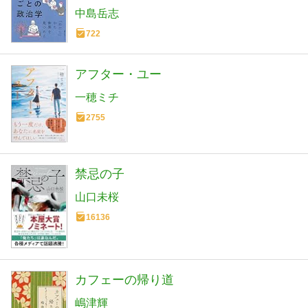
のきほん)
中島岳志
722
アフター・ユー
一穂ミチ
2755
禁忌の子
山口未桜
16136
カフェーの帰り道
嶋津輝