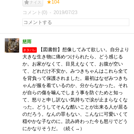
★104
ナイス
コメント(0)
2019/07/23
慈雨
【図書館】想像してみて欲しい。自分より
ネタバレ
大きな生き物に痛めつけられたら、どう感じる
か。お家がなくて、目見えなくて、お腹が空い
て、どれだけ不安か。みつきちゃんはこれら全て
を背負って保護されました。最初はなぜみつきち
ゃんが服を着ているのか、分からなかった。それ
が自らの傷を噛んでしまう事を防ぐためと知っ
て、怒りと申し訳ない気持ちで涙が止まらなくな
った。どうしてそんな酷いことが出来る人が居る
のだろう。なんの罪もない、こんなに可愛いくて
穏やかな子なのに。読み終わった今も怒りでどう
にかなりそうだ。（続く→）