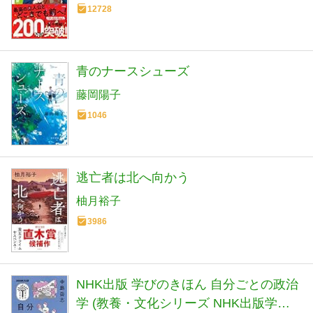
12728
青のナースシューズ
藤岡陽子
1046
逃亡者は北へ向かう
柚月裕子
3986
NHK出版 学びのきほん 自分ごとの政治
学 (教養・文化シリーズ NHK出版学び