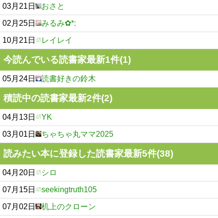
03月21日
おさと
02月25日
みるみ✿*:
10月21日
レイレイ
今読んでいる読書家最新1件(1)
05月24日
読書好きの鈴木
積読中の読書家最新2件(2)
04月13日
YK
03月01日
ちゃちゃ丸ママ2025
読みたい本に登録した読書家最新5件(38)
04月20日
シロ
07月15日
seekingtruth105
07月02日
机上のクローン