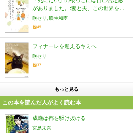
「死にたい」の根っこには自己否定感
がありました。:妻と夫、この世界を生
きてゆく
咲セリ
咲生和臣
45
フィナーレを迎えるキミへ
咲セリ
37
もっと見る
この本を読んだ人がよく読む本
成瀬は都を駆け抜ける
宮島未奈