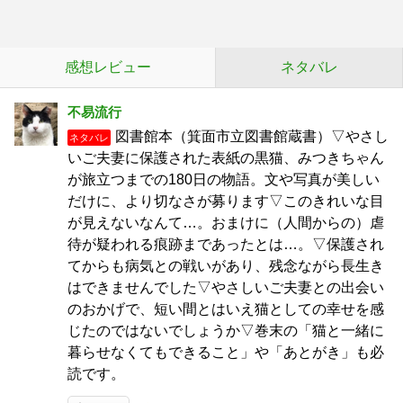
感想レビュー
ネタバレ
不易流行
図書館本（箕面市立図書館蔵書）▽やさし
ネタバレ
いご夫妻に保護された表紙の黒猫、みつきちゃん
が旅立つまでの180日の物語。文や写真が美しい
だけに、より切なさが募ります▽このきれいな目
が見えないなんて…。おまけに（人間からの）虐
待が疑われる痕跡まであったとは…。▽保護され
てからも病気との戦いがあり、残念ながら長生き
はできませんでした▽やさしいご夫妻との出会い
のおかげで、短い間とはいえ猫としての幸せを感
じたのではないでしょうか▽巻末の「猫と一緒に
暮らせなくてもできること」や「あとがき」も必
読です。