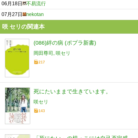
06月18日
不易流行
07月27日
nekotan
咲 セリの関連本
(086)絆の病 (ポプラ新書)
岡田尊司
咲セリ
217
死にたいままで生きています。
咲セリ
143