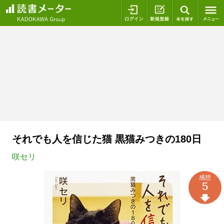
ログイン
新規登録
本を探
それでも人を信じた猫 黒猫みつきの180日
咲セリ
感想
5