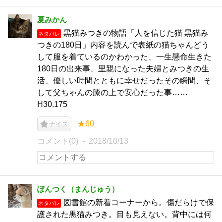
夏みかん
黒猫みつきの物語「人を信じた猫 黒猫み
ネタバレ
つきの180日」内容を読んで表紙の猫ちゃんどう
して服を着ているのかわかった、一生懸命生きた
180日の出来事、里親になった夫婦とみつきの生
活、優しい時間とともに幸せだったその瞬間、そ
して父ちゃんの膝の上で安心だった事……
H30.175
★60
ナイス
コメント(0)
2018/10/13
ぽんつく（まんじゅう）
図書館の新着コーナーから。傷だらけで保
ネタバレ
護された黒猫みつき。目も見えない。背中には何